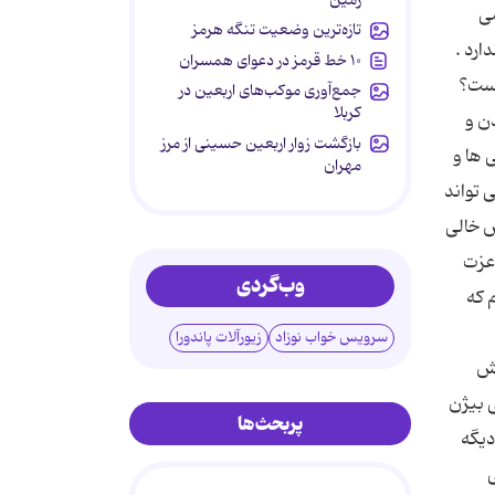
می
تازه‌ترین وضعیت تنگه هرمز
ارد .
۱۰ خط قرمز در دعوای همسران
یست؟
جمع‌آوری موکب‌های اربعین در
کربلا
ن و
بازگشت زوار اربعین حسینی از مرز
 ها و
مهران
 تواند
ش خالی
 عزت
وب‌گردی
 كه
سرویس خواب نوزاد
زیورآلات پاندورا
فش
! کراوات فقط كراوات های ۵۰۰ هزار تومانی بیژن
پربحث‌ها
دیگه
ی