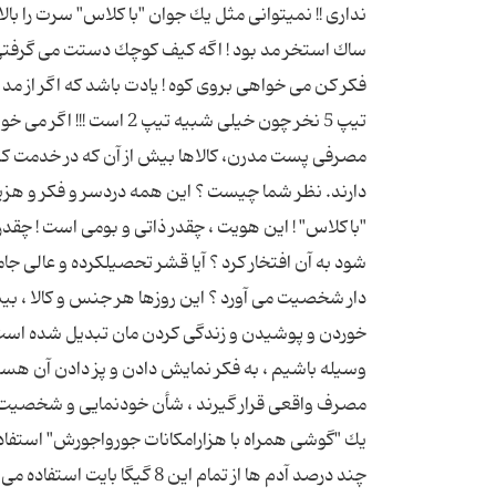
نداری !! نمیتوانی مثل یك جوان "با كلاس" سرت را بال
ساك استخر مد بود ! اگه كیف كوچك دستت می گرفتی یع
تیپ 5 نخر چون خیلی شبیه 
مصرفی پست مدرن، کالاها بیش از آن که در خدمت ک
دارند. نظر شما چیست ؟ این همه دردسر و فكر و هزینه
"باكلاس" ! این هویت ، چقدر ذاتی و بومی است ! چق
شود به آن افتخار كرد ؟ آیا قشر تحصیلكرده و عالی جا
دار شخصیت می آورد ؟ این روزها هر جنس و كالا ، بی
خوردن و پوشیدن و زندگی كردن مان تبدیل شده است به
وسیله باشیم ، به فكر نمایش دادن و پز دادن آن هس
مصرف واقعی قرار گیرند ، شأن خودنمایی و شخصیت ساز
چند درصد آدم ها از تمام این 8