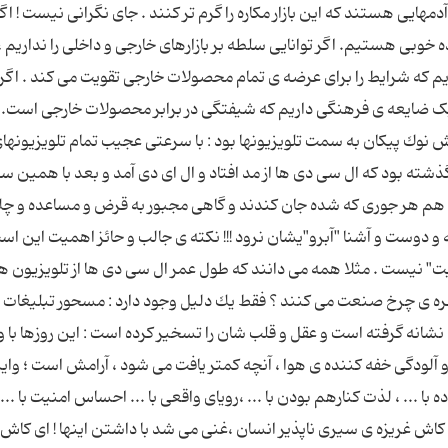
ایی هستند كه این بازار مكاره را گرم تر كنند . جای نگرانی نیست ! اگ
بی هستیم. اگر توانایی سلطه بر بازارهای خارجی و داخلی را نداریم ، 
م که شرایط را برای عرضه ی تمام محصولات خارجی تقویت می کند . اگر 
یک ضایعه ی فرهنگی داریم که شیفتگی در برابر محصولات خارجی است. ه
نوك پیكان به سمت تلویزیونها بود : با سرعتی عجیب تمام تلویزیونها
ذشته بود كه ال سی دی ها از مد افتاد و ال ای دی آمد و بعد با همین 
ی هم هر جوری كه شده جان كندند و گاهی مجبور به قرض و مساعده و 
ه و دوست و آشنا "آبرو"یشان نرود !!! نكته ی جالب و حائز اهمیت این اس
ت" نیست . مثلا همه می دانند كه طول عمر ال سی دی ها از تلویزیون ه
ا مهره ی چرخ صنعت می كنند ؟ فقط یك دلیل وجود دارد : مسحور تبلیغات
شانه گرفته است و عقل و قلب شان را تسخیر كرده است : این روزها با 
ودگی خفه كننده ی هوا ، آنچه كمتر یافت می شود ، آرامش است ؛ وا
ه با ... ، لذت كنارهم بودن با ... ،رویای واقعی با ... احساس امنیت با ... 
كاش غریزه ی سیری ناپذیر انسان ،غنی می شد با داشتن اینها ! ای كاش