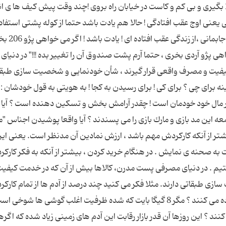
ا بگیری و بی كم و كاست در خیابان راه بروی !چند وقت پیش كیف ها ی ان
نی اوج عقب افتادگی ! حالا هم یادت باشد حتما از كوله پشتی استفاده
فكر كن می خواهی بروی كوه ! یادت باشد كه اگر از مد جاب
تیپ 2 است !!! اگر می خواهی پژو آردی بخری ، حتما آرم پشت صندوق آن را تغییر بده !!!" در دنیای
یفیت و مصرف واقعی قرار گیرند ، شأن خودنمایی و شخصیت سازی طبقا
 برای چی ؟ برای كی ! برای رسیدن به كجا ! به هویتی به قول خودشان :
در مال خود خودمان است ! چقدر آرامش بخش و تسكین دهنده است ؟ آیا 
معه این مد بازی و مارك بازی را می پسندند ؟ آیا واقعا پوشیدن اجناس "م
شتر از آنكه كاركردش مهم باشد ، ارزش نمادین آن مدنظر است. یعنی این
 صحنه ی نمایش . در هنگام خرید كردن ، بیشتر از آنكه به فكر كاركرد
تیم . در دنیای مصرفی پست مدرن، کالاها بیش از آن که در خدمت کیفیت
ی طبقاتی دارند. مثلا فكر می كنید چند درصد از آدم ها از تمام كاركر
یك "گوشی همراه با هزارامكانات جورواجورش" استفاده می كنند ؟ مگر 8 گیگا بایت كه شده ظرفیت اغلب گوشی ها شوخی
 گیگا بایت استفاده می كنند ؟ این روزها آن قدر بازار رقابت این آدم های زمینی زیاد شده كه اگر