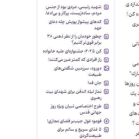
دازه ی
شهید رئیسی، مردی بود از جنس
مردم، ساده‌زیست، پرکار و بی‌ادعا.
 كن !
کدهای پیشواز پویش چله دعای
مانی ،از زندگی عقب افتاده ای ! یادت باشد ! اگر می خواهی پژو 206 بخری
عهد
چطور خودمان را از نظر ذهنی ۳۸
برابر قوی‌تر کنیم؟
تی
کن ۲۰۲۵؛ جشنواره‌ای علیه خانواده
راز افرادی که کمتر ضرر می‌کنند!
می
دورود، سرزمین شگفتی‌های
ارك"
طبیعت
جان فدا
 روزها
نماز لیله الدفن برای شهدای بیت
 یك
رهبری
 و
طرح اختصاصی تبیان ویژه روز
جهانی قدس
دهای
فومو؛ غول جیب‌بر فضای مجازی!
 است ؟
۵ غذای سریع و سالم برای
هر
طبیعت‌گردی