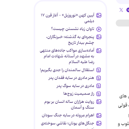
آیین کهن «نوروزبل» - آغاز قرن ۱۷
دیلمی
تاوان زیاد نشستن چیست؟
پنجره‌ای به گذشته؛ خبرنگاران،
چشم بیدار تاریخ
آماده‌سازی مواکب جاده‌های منتهی
به مشهد در آستانه شهادت امام
رضا علیه السلام
استقلال سالمندان را جدی بگیریم!
هنر مادری در سایه‌ فقدان پدر
مادری در سایه سوگ پدر
راز صمیمیت زوج‌ها
 های
روایت هزاران ساله انسان بر بوم
 قولی
سنگ و آسمان
اهرام مِروئه در سایه جنگ سودان
جنگل‌های یونان؛ نقاشیِ سوخته‌ی
لوب و
زمین