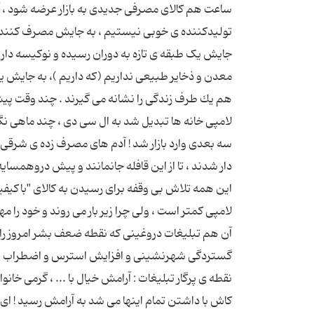
ساعت هم كالای مصرفی جدیدی به بازار عرضه شود ، آدمه
تولیدكننده ی خوبی نیستیم ، به جایش مصرف کننده خو
جایش یک طبقه ی تازه به دوران رسیده و نوکیسه داری
معدن و ذخایر طبیعی نداریم (كه داریم )، به جایش 
هم یك طرف زندگی را نشانه می گیرند . چند وقت پیش 
لامپی خانه ها تبدیل شد به ال سی دی ، چند ماهی نگ
سه بعدی وارد بازار شد ! آدم های مصرف زده ی شرق
دار شدند ، تا از این قافله جانمانند و پیش دروهمسای
این همه تلاش بی وقفه برای رسیدن به كالای "باكیفی
لامپی كمتر است ، ولی چرا زیر بار می روند و خود ر
آن هم تبلیغات دروغینی كه نقطه ضعف بشر امروز را ن
گستردگی شهرنشینی و افزایش استرس و اضطراب و آل
نقطه ی پرگار تبلیغات : آرامش خیال با ... ، گرمی خانواد
كاش با داشتن تمام اینها می شد به آرامش رسید ! ای 