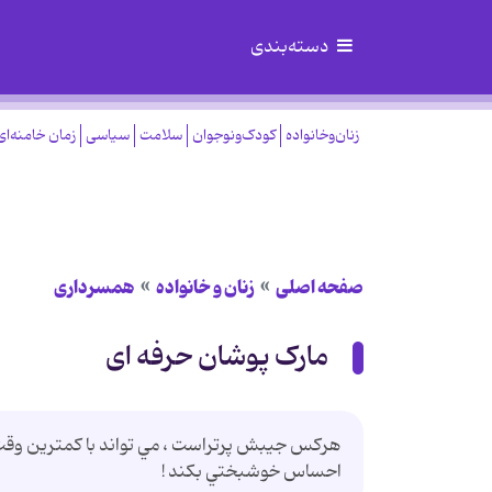
دسته‌بندی
زنان‌وخانواده
کودک‌ونوجوان
سلامت
سیاسی
زمان خامنه‌ای
صفحه اصلی
زنان و خانواده
همسرداری
مارک پوشان حرفه ای
هركس جيبش پرتراست ، مي تواند با كمترين وقت ، به
احساس خوشبختي بكند !