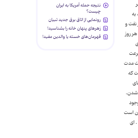
ر
نتیجه حمله آمریکا به ایران
چیست؟
به
رونمایی از اتاق برق جدید تبیان
نفت و
زهرهای پنهان خانه را بشناسید!
ر روز
قهرمان‌های خسته یا والدین مفید!
ی
سرعت
چك مدت
ت كه
ای
 شدن.
وجود
ین است
. ای