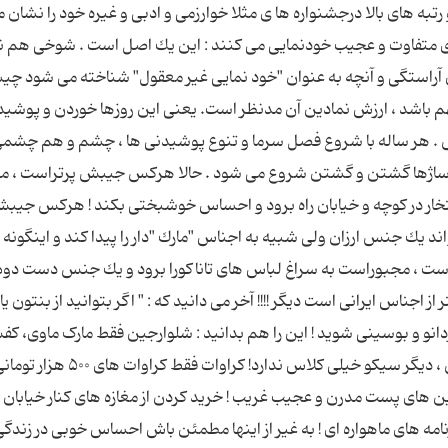
تبه های بالا درجشنواره ها ی مثلا خوارزمی و ادبی و غیره خود را نشان 
ری متفاوت و عجیب خودنمایی می كنند : این یك اصل است . شوخی هم ند
بین آراستگی و آنچه به عنوان "خود نمایی غیر معقول" شناخته می شود چ
مهم باشد ، ارزش نمادین آن مدنظر است. یعنی این روزها خوردن و پوشید
. هر ساله با شروع فصل سرما و تنوع پوشیدنی ها ، چشم و هم چشمی
پاساژها گشتن و گشتن شروع می شود . حالا هركس جیبش پرتراست ، می
 افتخار در كوچه و خیابان راه برود و احساس خوشبختی بكند ! هركس جیب
اند یك جنس ارزان ولی شبیه به اجناس "مارك "دار را پیدا كند و اینگونه
ست ، مجبوراست به سراغ لباس های تاناكورا برود و یك جنس دست دوم
ز اجناس ایرانی است دیگر !!!! آخر می دانید كه : " اگر بتوانید از بنتون یا
دانو و بوسینی شوید ! این را هم بدانید : شلوارجین فقط مارک ماوی، ک
فقط آلستار ، روسری فقط تی تی . ساعت فقط رولكس ، دیگر سیكو خیلی كلاس ندارد
رین های پست مدرن و عجیب غریب ! خرید كردن از مغازه های كنار خیابان 
 نیست ! مدل ، فقط کانال های fashion و برنامه های ماهواره ای ! به غیر از اینها مطمئن باش احساس خوبی در زندگ