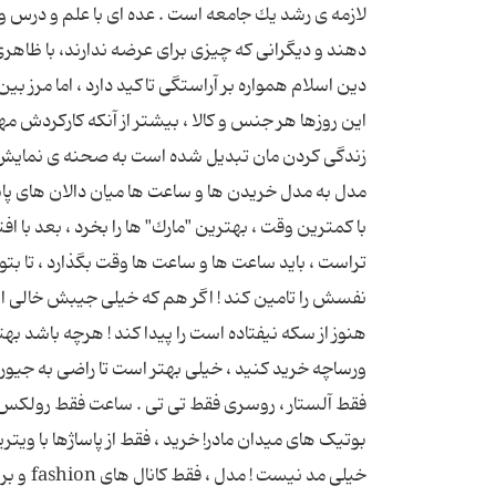
لازمه ی رشد یك جامعه است . عده ای با علم و درس و ر
دهند و دیگرانی كه چیزی برای عرضه ندارند، با ظاه
دین اسلام همواره بر آراستگی تاکید دارد ، اما مرز 
این روزها هر جنس و كالا ، بیشتر از آنكه كاركردش 
زندگی كردن مان تبدیل شده است به صحنه ی نمایش 
مدل به مدل خریدن ها و ساعت ها میان دالان های 
با كمترین وقت ، بهترین "مارك" ها را بخرد ، بعد با
تراست ، باید ساعت ها و ساعت ها وقت بگذارد ، تا بتو
نفسش را تامین كند ! اگر هم كه خیلی جیبش خالی ا
هنوز از سكه نیفتاده است را پیدا كند ! هرچه باشد بهتر ا
ورساچه خرید كنید ، خیلی بهتر است تا راضی به جیور
بوتیک های میدان مادر! خرید ، فقط از پاساژها با ویت
خیلی مد