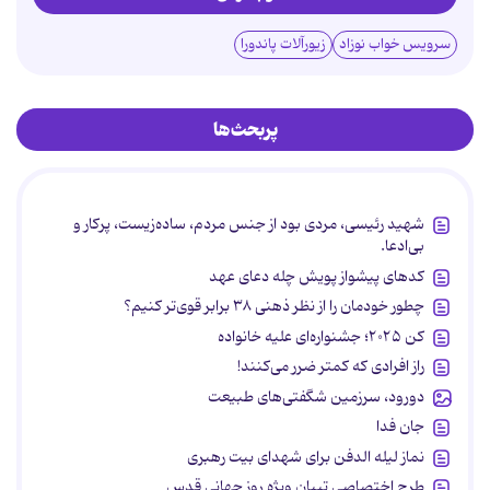
سرویس خواب نوزاد
زیورآلات پاندورا
پربحث‌ها
شهید رئیسی، مردی بود از جنس مردم، ساده‌زیست، پرکار و
بی‌ادعا.
کدهای پیشواز پویش چله دعای عهد
چطور خودمان را از نظر ذهنی ۳۸ برابر قوی‌تر کنیم؟
کن ۲۰۲۵؛ جشنواره‌ای علیه خانواده
راز افرادی که کمتر ضرر می‌کنند!
دورود، سرزمین شگفتی‌های طبیعت
جان فدا
نماز لیله الدفن برای شهدای بیت رهبری
طرح اختصاصی تبیان ویژه روز جهانی قدس