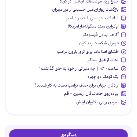
جمع‌آوری موکب‌های اربعین در کربلا
بازگشت زوار اربعین حسینی از مرز مهران
شاه کلید دوستی با حضرت امیر
اوکراین سند منگوله‌دار آمریکا!
آگاهی بدون فرسودگی
فرمول شکست پنتاگون
افشای اطلاعات برای ترور بارون ترامپ
نجات از غرق شدگی
ساعت ۹:۴۰ | چه میراثی از خود به جای گذاشت؟
یک کودک دو چهره!
آزادگان جهان برای حذف ترامپ دست به کار شدند؟
پیاده‌روی جاماندگان اربعین - قم
تمرین رزمی تکاوران ارتش
وب‌گردی