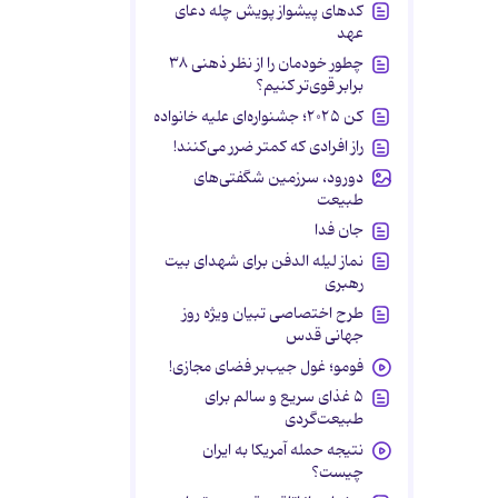
کدهای پیشواز پویش چله دعای
عهد
چطور خودمان را از نظر ذهنی ۳۸
برابر قوی‌تر کنیم؟
کن ۲۰۲۵؛ جشنواره‌ای علیه خانواده
راز افرادی که کمتر ضرر می‌کنند!
دورود، سرزمین شگفتی‌های
طبیعت
جان فدا
نماز لیله الدفن برای شهدای بیت
رهبری
طرح اختصاصی تبیان ویژه روز
جهانی قدس
فومو؛ غول جیب‌بر فضای مجازی!
۵ غذای سریع و سالم برای
طبیعت‌گردی
نتیجه حمله آمریکا به ایران
چیست؟