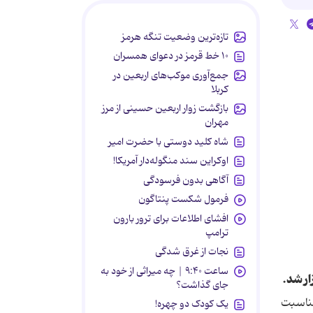
تازه‌ترین وضعیت تنگه هرمز
۱۰ خط قرمز در دعوای همسران
جمع‌آوری موکب‌های اربعین در
کربلا
بازگشت زوار اربعین حسینی از مرز
مهران
شاه کلید دوستی با حضرت امیر
اوکراین سند منگوله‌دار آمریکا!
آگاهی بدون فرسودگی
فرمول شکست پنتاگون
افشای اطلاعات برای ترور بارون
ترامپ
نجات از غرق شدگی
ساعت ۹:۴۰ | چه میراثی از خود به
ار شد.
جای گذاشت؟
ناسبت
یک کودک دو چهره!