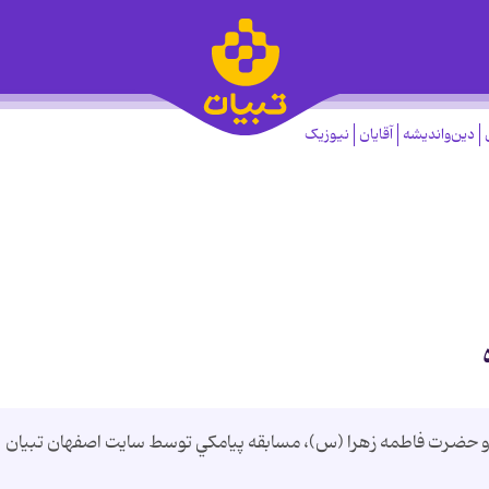
دین‌واندیشه
آقایان
نیوزیک
ع و حضرت فاطمه زهرا (س)، مسابقه پيامکي توسط سايت اصفهان تبيان