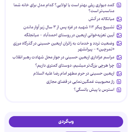
کمد دیواری ریلی بهتر است یا لولایی؟ کدام مدل برای خانه شما
مناسب‌تر است؟
میانکاله در آتش
تشییع پیکر ۱۱۲ شهید در غزه پس از ۳ سال زیر آوار ماندن
آیین تعزیه‌خوانی اربعین در روستای احمدآباد - میانجلگه
وضعیت تردد و خدمات به زائران اربعین حسینی در گذرگاه مرزی
«تمرچین» - پیرانشهر
مراسم عزاداری اربعینِ حسینی در جوار محل شهادت رهبر انقلاب
چرا هرچی بزرگ‌تر میشیم، دوستای کمتری داریم؟
اربعین حسینی در حرم مطهر امام رضا علیه السلام
راز محبوبیت غمگین‌نمایی در فضای مجازی
استرس یا پیش یائسگی؟
وب‌گردی