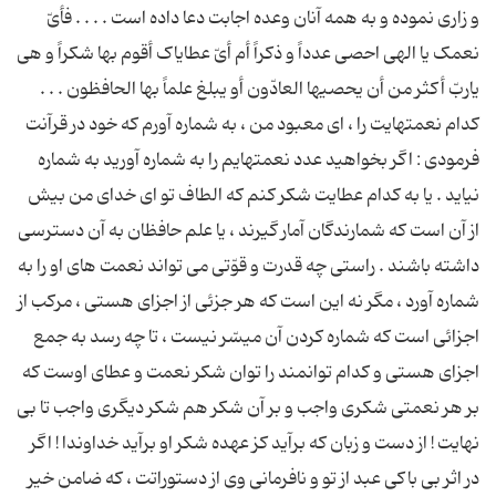
و زاری نموده و به همه آنان وعده اجابت دعا داده است . . . . فأیّ
نعمک یا الهی احصی عدداً و ذکراً أم أیّ عطایاک أقوم بها شکراً و هی
یاربّ أکثر من أن یحصیها العادّون أو یبلغ علماً بها الحافظون . . .
کدام نعمتهایت را ، ای معبود من ، به شماره آورم که خود در قرآنت
فرمودی : اگر بخواهید عدد نعمتهایم را به شماره آورید به شماره
نیاید . یا به کدام عطایت شکر کنم که الطاف تو ای خدای من بیش
از آن است که شمارندگان آمار گیرند ، یا علم حافظان به آن دسترسی
داشته باشند . راستی چه قدرت و قوّتی می تواند نعمت های او را به
شماره آورد ، مگر نه این است که هر جزئی از اجزای هستی ، مرکب از
اجزائی است که شماره کردن آن میسّر نیست ، تا چه رسد به جمع
اجزای هستی و کدام توانمند را توان شکر نعمت و عطای اوست که
بر هر نعمتی شکری واجب و بر آن شکر هم شکر دیگری واجب تا بی
نهایت ! از دست و زبان که برآید کز عهده شکر او برآید خداوندا ! اگر
در اثر بی باکی عبد از تو و نافرمانی وی از دستوراتت ، که ضامن خیر