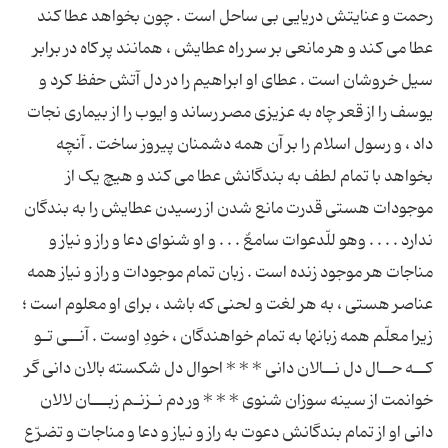
رحمت و عنایتش دریایی بی ساحل است . چون بخواهد عطا کند
عطا می کند و هر مانعی بر سر راه عطایش ، همانند پر کاه در برابر
سیل خروشان است . عطای او ابراهیم را در دل آتش حفظ کرد و
یوسف را از قعر چاه به عزیزی مصر رساند و ایوب را از بیماری نجات
داد ، و رسول اسلام را بر آن همه دشمنان پیروز ساخت . آنچه
بخواهد با تمام لطف به بندگانش عطا می کند و هیچ یک از
موجودات هستی قدرت مانع شدن از رسیدن عطایش را به بندگان
ندارد . . . . وهو للّدعوات سامعٌ . . . و او شنوای دعا و راز و نیاز و
مناجات هر موجود زنده است . زبان تمام موجودات و راز و نیاز همه
عناصر هستی ، به هر لغت و لحنی که باشد ، برای او معلوم است ؛
زیرا معلّم همه زبانها به تمام خواهندگان ، خودِ اوست . آنــی تـو
کــه حــال دل نــالان دانی * * * احوال دل شکسته بالان دانی گر
خوانمت از سینه سوزان شنوی * * * ور دم نـزنـم زبـــان لالان
دانی او از تمام بندگانش دعوت به راز و نیاز و دعا و مناجات و تضرّع