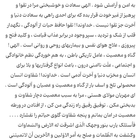
به امن و آرامش شود . الهی سعادت و خوشبختی مرا در تقوا و
پرهیز از غیر خودت قرار بده که برای احدی راهی به سعادت دنیا و
آخرت جز تقوا نیست . خداوندا ! تقوا حافظ حیات از آلودگی ، نگهدار
قلب از شک و تردید ، سپر وجود در برابر عذاب قیامت ، و کلید فتح و
پیروزی ، علاج هوای نفس و بیماریهای روحی و روانی است . الهی !
گناه و معصیت ، عامل تاریکی باطن ، به هم خوردگی نظم خانوادگی
و اجتماعی ، علّت ناامنی درون ، باعث انواع گرفتاریها و بلا برای
انسان و مخرّب دنیا و آخرت آدمی است . خداوندا ! شقاوت انسان
محصولی تلخ و اسف بار از گناه و معصیت و عصیان و آلودگی است .
ای مهربان مولای هستی ، مرا به سبب معصیت دچار شقاوت و
بدبختی مکن . توفیق رفیق راه زندگی من کن ، از افتادن در ورطه
معصیت در امان بمانم و پنجه شقاوت گلوی حیاتم را نفشارد . . . .
فأسئلک یارب بنور وجهک الّذی اشرقت له الارض والسّماوات
وکشفت به الظّلمات و صلح به أمر الاوّلین و الآخرین أنْ لاتمیتنی