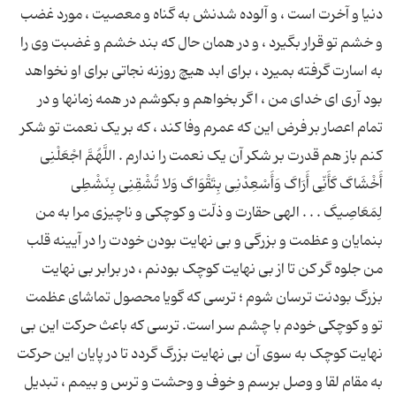
دنیا و آخرت است ، و آلوده شدنش به گناه و معصیت ، مورد غضب
و خشم تو قرار بگیرد ، و در همان حال که بند خشم و غضبت وی را
به اسارت گرفته بمیرد ، برای ابد هیچ روزنه نجاتی برای او نخواهد
بود آری ای خدای من ، اگر بخواهم و بکوشم در همه زمانها و در
تمام اعصار بر فرض این که عمرم وفا کند ، که بر یک نعمت تو شکر
کنم باز هم قدرت بر شکر آن یک نعمت را ندارم . اللَّهُمَّ اجْعَلْنِی
أَخْشَاکَ کَأَنِّی أَرَاکَ وَأَسْعِدْنِی بِتَقْوَاکَ وَلا تُشْقِنِی بِنَشْطِی
لِمَعَاصِیکَ . . . الهی حقارت و ذلّت و کوچکی و ناچیزی مرا به من
بنمایان و عظمت و بزرگی و بی نهایت بودن خودت را در آیینه قلب
من جلوه گر کن تا از بی نهایت کوچک بودنم ، در برابر بی نهایت
بزرگ بودنت ترسان شوم ؛ ترسی که گویا محصول تماشای عظمت
تو و کوچکی خودم با چشم سر است. ترسی که باعث حرکت این بی
نهایت کوچک به سوی آن بی نهایت بزرگ گردد تا در پایان این حرکت
به مقام لقا و وصل برسم و خوف و وحشت و ترس و بیمم ، تبدیل