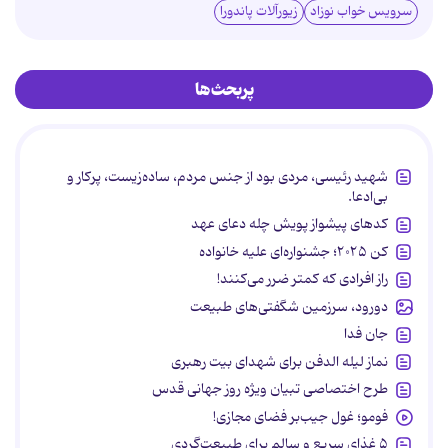
سرویس خواب نوزاد
زیورآلات پاندورا
پربحث‌ها
شهید رئیسی، مردی بود از جنس مردم، ساده‌زیست، پرکار و
بی‌ادعا.
کدهای پیشواز پویش چله دعای عهد
کن ۲۰۲۵؛ جشنواره‌ای علیه خانواده
راز افرادی که کمتر ضرر می‌کنند!
دورود، سرزمین شگفتی‌های طبیعت
جان فدا
نماز لیله الدفن برای شهدای بیت رهبری
طرح اختصاصی تبیان ویژه روز جهانی قدس
فومو؛ غول جیب‌بر فضای مجازی!
۵ غذای سریع و سالم برای طبیعت‌گردی