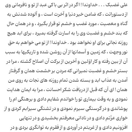
علی غضبک . . . خداوندا ! اگر در اثر بی باکی عبد از تو و نافرمانی وی
از دستوراتت ، که ضامن خیر دنیا و آخرت است ، و آلوده شدنش به
گناه و معصیت ، مورد غضب و خشم تو قرار بگیرد ، و در همان حال
که بند خشم و غضبت وی را به اسارت گرفته بمیرد ، برای ابد هیچ
روزنه نجاتی برای او نخواهد بود . خداوندا ! از تو می خواهم به حق
نور وجهت ، که زمین و آسمانها از آن روشن شده و تاریکیها به سبب
آن از بین رفته و کار اوّلین و آخرین از برکت آن اصلاح گشته ، مرا در
بستر خشم و غضبت نمیرانی که مردن بر خشمت همان و گرفتار
آمدن به عذاب ابد و بسته شدن تمام روزنه های نجات به روی من
همان ! ای آن که قبل از دریافت شکر احسانت ، مرا به ایمان هدایت
نمودی و به وقت بیماری تو را خواندم شفایم دادی و برهنگی ام را
پوشاندی و در گرسنگی سیرم نمودی و در تشنگی سیرابم کردی و از
خواری عزّتم دادی و در نادانی معرفتم بخشیدی و در تنهایی
افزونیم دادی و از غربتم در آوردی و از فقرم به توانگری بردی و در