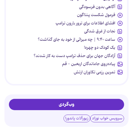
آگاهی بدون فرسودگی
فرمول شکست پنتاگون
افشای اطلاعات برای ترور بارون ترامپ
نجات از غرق شدگی
ساعت ۹:۴۰ | چه میراثی از خود به جای گذاشت؟
یک کودک دو چهره!
آزادگان جهان برای حذف ترامپ دست به کار شدند؟
پیاده‌روی جاماندگان اربعین - قم
تمرین رزمی تکاوران ارتش
وب‌گردی
سرویس خواب نوزاد
زیورآلات پاندورا