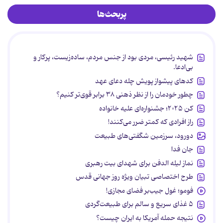
پربحث‌ها
شهید رئیسی، مردی بود از جنس مردم، ساده‌زیست، پرکار و
بی‌ادعا.
کدهای پیشواز پویش چله دعای عهد
چطور خودمان را از نظر ذهنی ۳۸ برابر قوی‌تر کنیم؟
کن ۲۰۲۵؛ جشنواره‌ای علیه خانواده
راز افرادی که کمتر ضرر می‌کنند!
دورود، سرزمین شگفتی‌های طبیعت
جان فدا
نماز لیله الدفن برای شهدای بیت رهبری
طرح اختصاصی تبیان ویژه روز جهانی قدس
فومو؛ غول جیب‌بر فضای مجازی!
۵ غذای سریع و سالم برای طبیعت‌گردی
نتیجه حمله آمریکا به ایران چیست؟