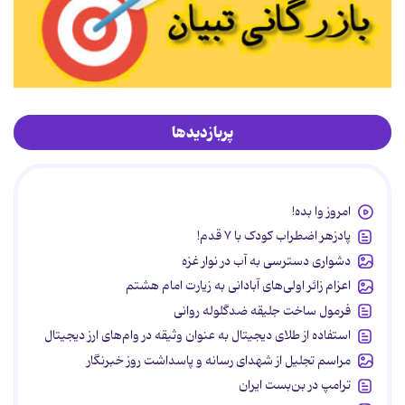
پربازدیدها
امروز وا بده!
پادزهر اضطراب کودک با ۷ قدم!
دشواری دسترسی به آب در نوار غزه
اعزام زائر اولی‌های آبادانی به زیارت امام هشتم
فرمول ساخت جلیقه ضدگلوله روانی
استفاده از طلای دیجیتال به عنوان وثیقه در وام‌های ارز دیجیتال
مراسم تجلیل از شهدای رسانه و پاسداشت روز خبرنگار
ترامپ در بن‌بست ایران