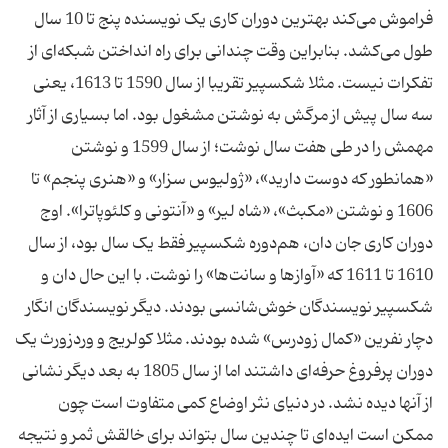
فراموش می‌کند بهترین دوران کاری یک نویسنده پنج تا 10 سال
طول می‌کشد. بنابراین وقت چندانی برای راه انداختن شبکه‌ای از
تفکرات نیست. مثلا شکسپیر تقریبا از سال 1590 تا 1613، یعنی
سه سال پیش از مرگش به نوشتن مشغول بود. اما بسیاری از آثار
مهمش را در طی هفت سال نوشت؛ از سال 1599 و نوشتن
«همانطور که دوست دارید»، «ژولیوس سزار» و «هنری پنجم» تا
1606 و نوشتن «مکبث»، «شاه لیر» و «آنتونی و کلئوپاترا». اوج
دوران کاری جان دان، هم‌دوره شکسپیر فقط یک سال بود، از سال
1610 تا 1611 که «آوازها و سانت‌ها» را نوشت. با این حال دان و
شکسپیر نویسندگان خوش‌شانسی بودند. دیگر نویسندگان انگار
دچار نفرین «کمال زودرس» شده بودند. مثلا کولریج و وردزورث یک
دوران پرفروغ حرفه‌ای داشتند اما از سال 1805 به بعد دیگر نشانی
از آنها دیده نشد. در دنیای نثر اوضاع کمی متفاوت است چون
ممکن است ایده‌ای تا چندین سال بتواند برای خالقش ثمر و نتیجه