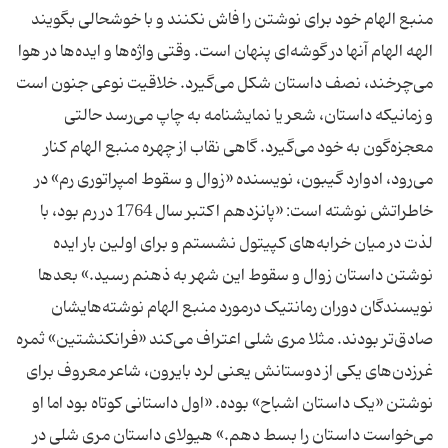
منبع الهام خود برای نوشتن را فاش نکنند و با خوشحالی بگویند
الهه الهام آنها در گوشه‌ای پنهان است. وقتی واژه‌ها و ایده‌ها در هوا
می‌چرخند، نصف داستان شکل می‌گیرد. خلاقیت نوعی جنون است
و زمانیکه داستان، شعر یا نمایشنامه به چاپ می‌رسد حالتی
معجزه‌گون به خود می‌گیرد. گاهی نقاب از چهره منبع الهام کنار
می‌رود، ادوارد گیبون، نویسنده «زوال و سقوط امپراتوری رم» در
خاطراتش نوشته است: «پانزدهم اکتبر سال 1764 در رم بود، با
لذت در میان خرابه‌های کپیتول نشستم و برای اولین بار ایده
نوشتن داستان زوال و سقوط این شهر به ذهنم رسید.» بعدها
نویسندگان دوران رمانتیک درمورد منبع الهام نوشته‌هایشان
صادق‌تر بودند. مثلا مری شلی اعتراف می‌کند «فرانکنشتین» ثمره
غرزدن‌های یکی از دوستانش یعنی لرد بایرون، شاعر معروف برای
نوشتن «یک داستان اشباح» بوده. «اول داستانی کوتاه بود اما او
می‌خواست داستان را بسط دهم.» هیولای داستان مری شلی در