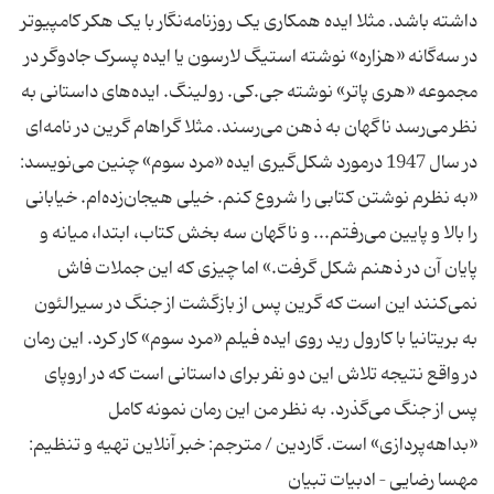
داشته باشد. مثلا ایده همکاری یک روزنامه‌نگار با یک هکر کامپیوتر
در سه‌گانه «هزاره» نوشته استیگ لارسون یا ایده پسرک جادوگر در
مجموعه «هری پاتر» نوشته جی.کی. رولینگ. ایده‌های داستانی به
نظر می‌رسد ناگهان به ذهن می‌رسند. مثلا گراهام گرین در نامه‌ای
در سال 1947 درمورد شکل‌گیری ایده «مرد سوم» چنین می‌نویسد:
«به نظرم نوشتن کتابی را شروع کنم. خیلی هیجان‌زده‌ام. خیابانی
را بالا و پایین می‌رفتم... و ناگهان سه بخش کتاب، ابتدا، میانه و
پایان آن در ذهنم شکل گرفت.» اما چیزی که این جملات فاش
نمی‌کنند این است که گرین پس از بازگشت از جنگ در سیرالئون
به بریتانیا با کارول رید روی ایده فیلم «مرد سوم» کار کرد. این رمان
در واقع نتیجه تلاش این دو نفر برای داستانی است که در اروپای
پس از جنگ می‌گذرد. به نظر من این رمان نمونه کامل
«بداهه‌پردازی» است. گاردین / مترجم: خبر آنلاین تهیه و تنظیم:
مهسا رضایی – ادبیات تبیان