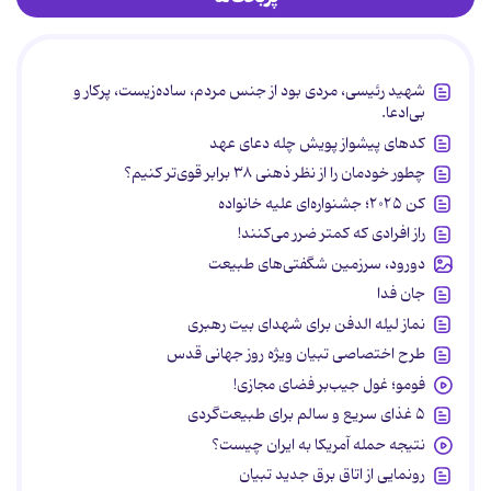
شهید رئیسی، مردی بود از جنس مردم، ساده‌زیست، پرکار و
بی‌ادعا.
کدهای پیشواز پویش چله دعای عهد
چطور خودمان را از نظر ذهنی ۳۸ برابر قوی‌تر کنیم؟
کن ۲۰۲۵؛ جشنواره‌ای علیه خانواده
راز افرادی که کمتر ضرر می‌کنند!
دورود، سرزمین شگفتی‌های طبیعت
جان فدا
نماز لیله الدفن برای شهدای بیت رهبری
طرح اختصاصی تبیان ویژه روز جهانی قدس
فومو؛ غول جیب‌بر فضای مجازی!
۵ غذای سریع و سالم برای طبیعت‌گردی
نتیجه حمله آمریکا به ایران چیست؟
رونمایی از اتاق برق جدید تبیان