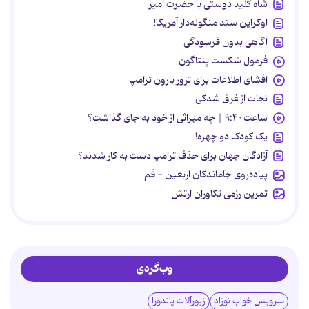
شاه کلید دوستی با حضرت امیر
اوکراین سند منگوله‌دار آمریکا!
آگاهی بدون فرسودگی
فرمول شکست پنتاگون
افشای اطلاعات برای ترور بارون ترامپ
نجات از غرق شدگی
ساعت ۹:۴۰ | چه میراثی از خود به جای گذاشت؟
یک کودک دو چهره!
آزادگان جهان برای حذف ترامپ دست به کار شدند؟
پیاده‌روی جاماندگان اربعین - قم
تمرین رزمی تکاوران ارتش
وب‌گردی
سرویس خواب نوزاد
زیورآلات پاندورا