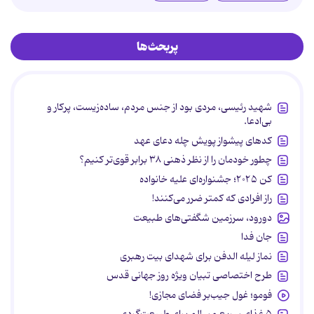
پربحث‌ها
شهید رئیسی، مردی بود از جنس مردم، ساده‌زیست، پرکار و
بی‌ادعا.
کدهای پیشواز پویش چله دعای عهد
چطور خودمان را از نظر ذهنی ۳۸ برابر قوی‌تر کنیم؟
کن ۲۰۲۵؛ جشنواره‌ای علیه خانواده
راز افرادی که کمتر ضرر می‌کنند!
دورود، سرزمین شگفتی‌های طبیعت
جان فدا
نماز لیله الدفن برای شهدای بیت رهبری
طرح اختصاصی تبیان ویژه روز جهانی قدس
فومو؛ غول جیب‌بر فضای مجازی!