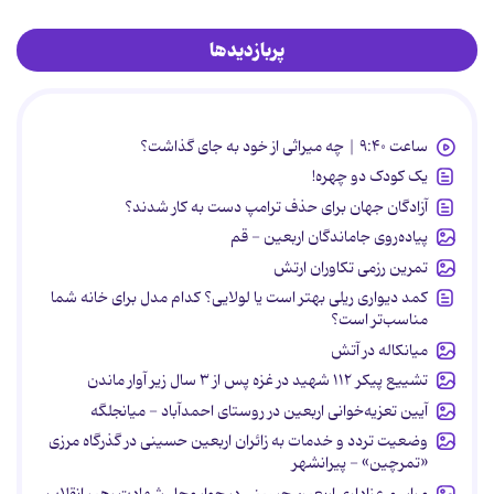
پربازدیدها
ساعت ۹:۴۰ | چه میراثی از خود به جای گذاشت؟
یک کودک دو چهره!
آزادگان جهان برای حذف ترامپ دست به کار شدند؟
پیاده‌روی جاماندگان اربعین - قم
تمرین رزمی تکاوران ارتش
کمد دیواری ریلی بهتر است یا لولایی؟ کدام مدل برای خانه شما
مناسب‌تر است؟
میانکاله در آتش
تشییع پیکر ۱۱۲ شهید در غزه پس از ۳ سال زیر آوار ماندن
آیین تعزیه‌خوانی اربعین در روستای احمدآباد - میانجلگه
وضعیت تردد و خدمات به زائران اربعین حسینی در گذرگاه مرزی
«تمرچین» - پیرانشهر
مراسم عزاداری اربعینِ حسینی در جوار محل شهادت رهبر انقلاب