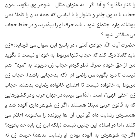
را کنار بگذارد؟ و آیا اگر – به عنوان مثال – شوهر وی بگوید بدون
حجاب یا بدون چادر و شلوار یا با لباسی که همه بدن را کاملا نمی
پوشاند وارد اجتماع شود ، باید حرف او را بپذیرید و در حفظ حجاب
بی مبالاتی شود ؟
حضرت آیت الله جوادی آملی ، در پاسخ این سوال می فرماید: «زن
باید کاملا درک کند که حجاب تنها مربوط به خود او نیست تا بگوید
من از حق خودم صرف نظر کردم حجاب زن مربوط به "مرد" هم
نیست تا مرد بگوید من راضی ام (که بدحجابی باشد)، حجاب زن
مربوط به خانواده نیست تا اعضای خانواده رضایت بدهند، حجاب
زن "حقی الهی"، است ، لذا می بینید در جهان غرب و در کشورهایی
که به قانون غربی مبتلا هستند ،اگر زن شوهر داری آلوده شد و
همسرش رضایت داد قوانین آن ها پرونده را مختومه اعلام می
کنند ، اما در اسلام این چنین نیست (بلکه این زن باید حد بخورد؟
اگر چه شوهرش به آلوده بودن او رضایت بدهد) حرمت زن نه