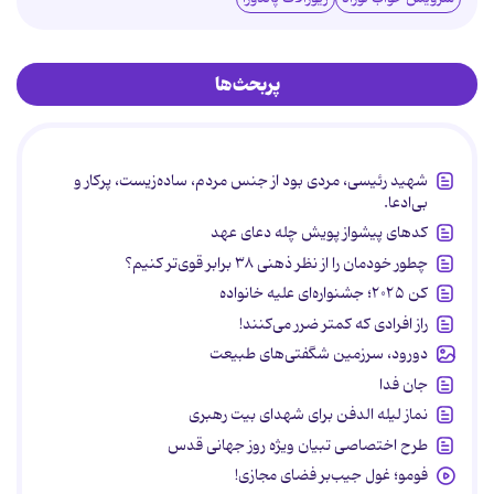
پربحث‌ها
شهید رئیسی، مردی بود از جنس مردم، ساده‌زیست، پرکار و
بی‌ادعا.
کدهای پیشواز پویش چله دعای عهد
چطور خودمان را از نظر ذهنی ۳۸ برابر قوی‌تر کنیم؟
کن ۲۰۲۵؛ جشنواره‌ای علیه خانواده
راز افرادی که کمتر ضرر می‌کنند!
دورود، سرزمین شگفتی‌های طبیعت
جان فدا
نماز لیله الدفن برای شهدای بیت رهبری
طرح اختصاصی تبیان ویژه روز جهانی قدس
فومو؛ غول جیب‌بر فضای مجازی!