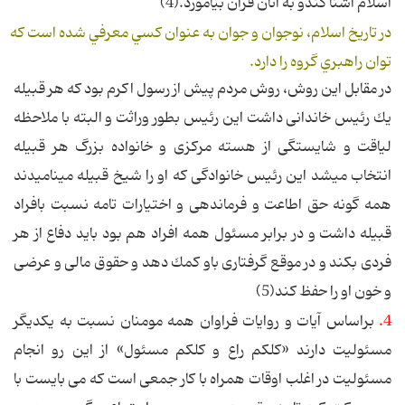
اسلام‌ آشنا كندو به‌ آنان‌ قرآن‌ بياموزد.(4)
در تاريخ اسلام، نوجوان و جوان به عنوان كسي معرفي شده است كه
توان راهبري گروه را دارد.
در مقابل این روش، روش مردم پیش از رسول اکرم بود که هر قبيله
يك رئيس خاندانى داشت اين رئيس بطور وراثت و البته با ملاحظه
لياقت و شايستگى از هسته مركزى و خانواده بزرگ هر قبيله
انتخاب ميشد اين رئيس خانوادگى كه او را شيخ قبيله ميناميدند
همه گونه حق اطاعت و فرماندهى و اختيارات تامه نسبت بافراد
قبيله داشت و در برابر مسئول همه افراد هم بود بايد دفاع از هر
فردى بكند و در موقع گرفتارى باو كمك دهد و حقوق مالى و عرضى
و خون او را حفظ كند(5)
4.
براساس آیات و روایات فراوان همه مومنان نسبت به یکدیگر
مسئولیت دارند «کلکم راع و کلکم مسئول» از این رو انجام
مسئولیت در اغلب اوقات همراه با کار جمعی است که می بایست با