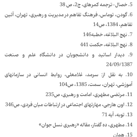
5. خصال-ترجمه كمره‏اى، ج‏2، ص 38
6. گودن، توماس، فرهنگ تفاهم در مدیریت و رهبری، تهران، آئین
تفاهم، 1384، ص14
7. نهج البلاغه، خطبه146
8. نهج البلاغه، حكمت 441
9. ديدار اساتيد و دانشجويان در دانشگاه علم و صنعت
24/09/1387
10. به نقل از: سرمد، غلامعلی، روابط انسانی در سازمانهای
آموزشی، تهران، سمت، 1385، ص104
11. مرتضی مطهری، امامت و رهبری، ص235
12. اون هارجی، مهارتهای اجتماعی در ارتباطات میان فردی، ص346
13. توبه، آیه 71
14. مطهری، ده گفتار، مقاله «رهبری نسل جوان»
15. همان