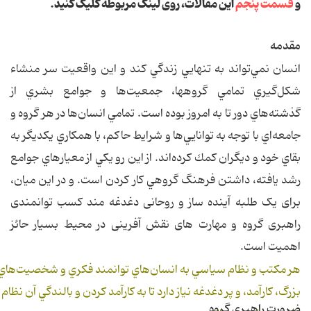
و
قسمت پنجم
این مقالات، روی لینک مربوطه کلیک کنید.
مقدمه
انسان نمي‌تواند به تنهايي زندگي كند و اين واقعيت سر منشاء
شكل‌گيري تمامي گروهها، جمعيت‌ها و جوامع بشري از
گذشته‌هاي دور تا به امروز بوده است. تمامي انسان‌ها در هر گروه و
جامعه‌اي با توجه به توانايي‌ها و شرايط حاكم، با همكاري يكديگر به
بقاي خود و ديگران كمك كرده‌اند. از این رو يكي‌ از معيارهاي‌ جوامع‌
رشد يافته، داشتن فرهنگ‌ گروهي‌ كار كردن‌ است‌. و در این میان،
برای یک طلبه آینده ساز و روحانی دغدغه مند کسب توانمندی
راهبری گروه و مهارت های نقش آفرینی در محیط بسیار حائز
اهمیت است.
هر مكتب و نظام سياسي به انسان‌هاي توانمند فكري و شخصيت‌هاي
بزرگ، كارآمد، و پر دغدغه نياز دارد تا به كارآمد كردن و بالندگي آن نظام 
ضرورت راهبری گروه