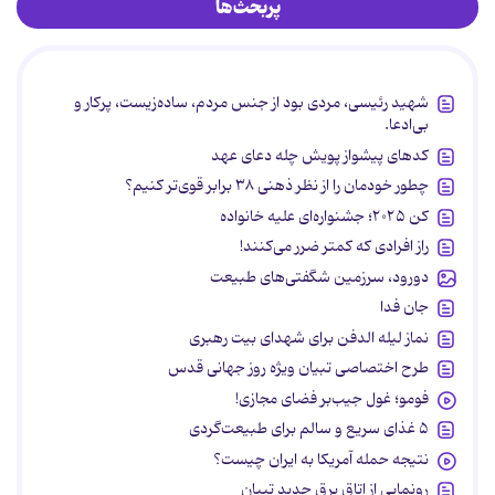
پربحث‌ها
شهید رئیسی، مردی بود از جنس مردم، ساده‌زیست، پرکار و
بی‌ادعا.
کدهای پیشواز پویش چله دعای عهد
چطور خودمان را از نظر ذهنی ۳۸ برابر قوی‌تر کنیم؟
کن ۲۰۲۵؛ جشنواره‌ای علیه خانواده
راز افرادی که کمتر ضرر می‌کنند!
دورود، سرزمین شگفتی‌های طبیعت
جان فدا
نماز لیله الدفن برای شهدای بیت رهبری
طرح اختصاصی تبیان ویژه روز جهانی قدس
فومو؛ غول جیب‌بر فضای مجازی!
۵ غذای سریع و سالم برای طبیعت‌گردی
نتیجه حمله آمریکا به ایران چیست؟
رونمایی از اتاق برق جدید تبیان