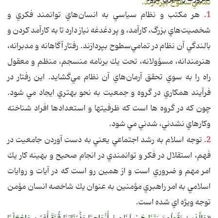
تمامي‌سطوح بپردازند.
1.
هر مكتب و نظام سياسي به انسان‌هاي توانمند فكري و
شخصيت‌هاي بزرگ، كارآمد، و پر دغدغه نياز دارد تا به كارآمد كردن و
بالندگي آن نظام در تمامي‌سطوح بپردازند. رفتار آگاهانه و مدبرانه،
هنرمندانه، مسؤولانه، تحت يك برنامه منسجم، منظم و معقول
راه را به سوي تحقق آرمان‌هاي آن نظام مي‌گشايد. اين رفتار در
فرآيند همكاري در گروه و جمعيت به نحو بهتري ايجاد مي شود.
چون كه در گروه ها است كه ظرفيتها و استعدادها افراد شناخته
وكارهاي نشدني، شدني مي شود.
2.
توجه اسلام به رشد اجتماعي يعني به دست آوردن جامعيت در
فهم، استقلال در فكر و توانمندي در انجام صحيح و بهينه كار يك
امر مهم و ضروري است و از همين رو است كه در آيات و روايات
اسلامي به امر راهبري مؤمنين به عنوان يك شاخصه انسان مؤمن
توجه ويژه اي شده است.