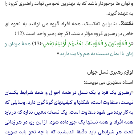
و توان ها برخوردار باشد که به بهترین نحو می تواند راهبری گروه را
به عهده گیرد.
نکته2.
بنابراین تفکییک، همه افراد گروه می توانند به نحوه ای
خاص در رهبری گروه مؤثر باشند اگر چه رهبر واحد است.(12)
«
وَ الْمُؤْمِنُونَ وَ الْمُؤْمِنَاتُ بَعْضُهُمْ أَوْلِیَاءُ بَعْضٍ
؛(13)
همۀ مردان و
زنان با ایمان نسبت به هم ولایت دارند
»
لوازم رهبری نسل جوان
استاد مطهری می نویسد:
«
رهبری یک فرد یا یک نسل در همه احوال و همه شرایط یکسان
نیست، متفاوت است، شکلها و کیفیتهای گوناگون دارد. وسایلی که
به کار برده می شود متفاوت است. یک نسخه معین ندارد که در باره
همه افراد و همه نسلها یک جور داده شود. از این رو، در هر زمانی
تحت هر شرایطی باید دقیقا اندیشید که با چه نحو باید صورت