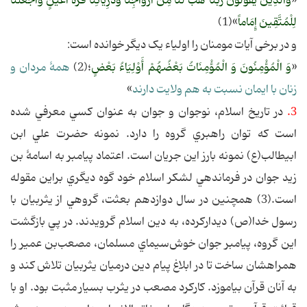
«
وَالَّذِينَ يَقُولُونَ رَبَّنَا هَبْ لَنَا مِنْ أَزْوَاجِنَا وَذُرِّيَّاتِنَا قُرَّةَ أَعْيُنٍ وَاجْعَلْنَا
لِلْمُتَّقِينَ إِمَاماً
»(1)
و در برخی آیات مومنان را اولیاء یک دیگر خوانده است:
«
وَ الْمُؤْمِنُونَ وَ الْمُؤْمِنَاتُ بَعْضُهُمْ أَوْلِیَاءُ بَعْضٍ
؛(2)
همۀ مردان و
زنان با ایمان نسبت به هم ولایت دارند
»
3.
در تاريخ اسلام، نوجوان و جوان به عنوان كسي معرفي شده
است كه توان راهبري گروه را دارد. نمونه حضرت علي ابن
ابيطالب(ع) نمونه بارز اين جريان است. اعتماد پيامبر به اسامۀ بن
زید جوان در فرماندهي لشكر اسلام خود گوه ديگري براين مقوله
است.(3) همچنین در سال‌ دوازدهم‌ بعثت‌، گروهي‌ از يثربيان‌ با
رسول‌ خدا(ص) ديداركرده‌، به‌ دين‌ اسلام‌ گرويدند. در پي‌ بازگشت‌
اين‌ گروه‌، پيامبر جوان‌ خوش‌سيماي‌ مسلمان‌، مصعب‌بن‌ عمير را
همراهشان‌ ساخت‌ تا در ابلاغ‌ پيام‌ دين‌ درميان‌ يثربيان‌ تلاش‌ كند و
به‌ آنان‌ قرآن‌ بياموزد. كاركرد مصعب‌ در يثرب‌ بسيار مثبت‌ بود. او با