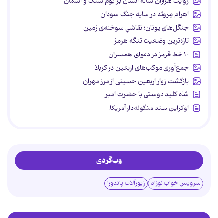
روایت هزاران ساله انسان بر بوم سنگ و آسمان
اهرام مِروئه در سایه جنگ سودان
جنگل‌های یونان؛ نقاشیِ سوخته‌ی زمین
تازه‌ترین وضعیت تنگه هرمز
۱۰ خط قرمز در دعوای همسران
جمع‌آوری موکب‌های اربعین در کربلا
بازگشت زوار اربعین حسینی از مرز مهران
شاه کلید دوستی با حضرت امیر
اوکراین سند منگوله‌دار آمریکا!
وب‌گردی
سرویس خواب نوزاد
زیورآلات پاندورا