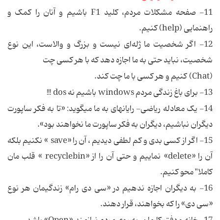
11- صفحه مشکلات مردم، کلید F1 باشیم و آنان را کمک و
راهنمایی (help) کنیم.
12- اگر شخصیت ما ژله‌ای نیست و بزرگ و والاست، این نوع
شخصیت، نباید حتی به ما اجازه دهد که با هر کسی چت
(Chat) کنیم و هر کسی با ما چت کند.
13- برای باغ زندگی مردم windows باشیم نه dos !!!
14- یک معادله ریاضی- رایانه‏ای به ما می‏گوید: «تا به فکر ساپورت
دیگران نباشیم، دیگران به فکر ساپورت ما نخواهند بود».
15- اگر از کسی بدی و کم لطفی دیدیم ، آن را «save » نکنیم بلکه
آن را «delete» نماییم و حتی آن را از «recyclebin » قلب مان
کاملا" محو کنیم.
16- به دیگران اجازه ندهیم در «سی دی رام» زندگی‏مان هر نوع
«سی دی» را که بخواهند، قرار دهند.