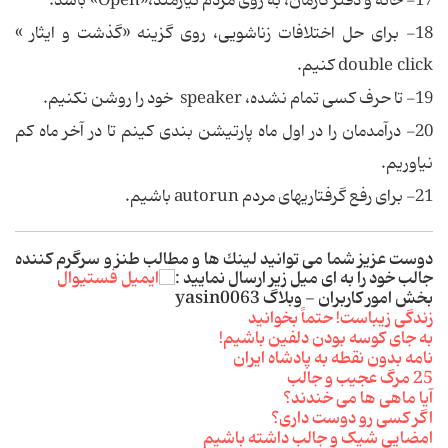
17- خانه و دفتر کارمان، به روی مردم نیازمند،«Open» باشد.
18- برای حل اختلافات زناشویی، روی گزینه «گذشت و ایثار »
double click کنیم.
19- تا حرف کسی تمام نشده، speaker خود را روشن نکنیم.
20- درآمدمان را در اول ماه پارتیشن بندی کینم تا در آخر ماه کم
نیاوریم.
21- برای رفع گرفتاری‏های مردم autorun باشیم.
دوست عزیز شما می توانید لینك ها و مطالب طنز و سرگرم كننده
جالب خود را به ای میل زیر ارسال نمایید :
بخش امور کاربران - وبلاگ yasin0063
زندگی زیباست! حتماً بخوانید
به جای کوسه بودن دلفین باشیم!
نامه بدون نقطه به پادشاه ایران
25 مرگ عجیب و جالب
آیا ماهی ها می خندند؟
اگر کسی رو دوست داری؟
امضایی شیک و جالب داشته باشیم