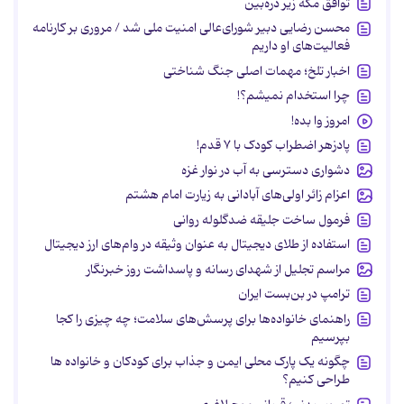
توافق مکه زیر ذره‌بین
محسن رضایی دبیر شورای‌عالی امنیت ملی شد / مروری بر کارنامه
فعالیت‌های او داریم
اخبار تلخ؛ مهمات اصلی جنگ شناختی
چرا استخدام نمیشم؟!
امروز وا بده!
پادزهر اضطراب کودک با ۷ قدم!
دشواری دسترسی به آب در نوار غزه
اعزام زائر اولی‌های آبادانی به زیارت امام هشتم
فرمول ساخت جلیقه ضدگلوله روانی
استفاده از طلای دیجیتال به عنوان وثیقه در وام‌های ارز دیجیتال
مراسم تجلیل از شهدای رسانه و پاسداشت روز خبرنگار
ترامپ در بن‌بست ایران
راهنمای خانواده‌ها برای پرسش‌های سلامت؛ چه چیزی را کجا
بپرسیم
چگونه یک پارک محلی ایمن و جذاب برای کودکان و خانواده ها
طراحی کنیم؟