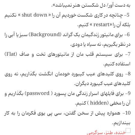
به دست آور/ دل شکستن هنر نمی‏باشد».
5- چنانچه در کاری شکست خوردیم آن را « shut down » نکنیم
بلکه آن را «restart » کنیم.
6- برای مانیتور زندگی‏مان بک گراند (Background) سبز یا آبی را
در نظر بگیریم، نه سیاه یا دودی.
7- برای سیستم قلب مان از مانیتورهای تخت و صاف (Flat)
استفاده کنیم.
8- روی کلیدهای عیب کیبورد خودمان انگشت بگذاریم، نه روی
کلیدهای عیب کیبورد دیگران.
9- برای فایل‏های اسرار زندگی مان پسورد ( password) بگذاریم و
آن را مخفی (hidden ) کنیم.
10- همواره پیش از سخن گفتن، سی پی یوی فکرمان را به کار
بیندازیم.