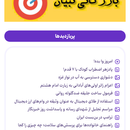
پربازدیدها
امروز وا بده!
پادزهر اضطراب کودک با ۷ قدم!
دشواری دسترسی به آب در نوار غزه
اعزام زائر اولی‌های آبادانی به زیارت امام هشتم
فرمول ساخت جلیقه ضدگلوله روانی
استفاده از طلای دیجیتال به عنوان وثیقه در وام‌های ارز دیجیتال
مراسم تجلیل از شهدای رسانه و پاسداشت روز خبرنگار
ترامپ در بن‌بست ایران
راهنمای خانواده‌ها برای پرسش‌های سلامت؛ چه چیزی را کجا