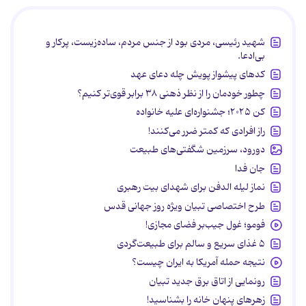
شهید رئیسی، مردی بود از جنس مردم، ساده‌زیست، پرکار و
بی‌ادعا.
کدهای پیشواز پویش چله دعای عهد
چطور خودمان را از نظر ذهنی ۳۸ برابر قوی‌تر کنیم؟
کن ۲۰۲۵؛ جشنواره‌ای علیه خانواده
راز افرادی که کمتر ضرر می‌کنند!
دورود، سرزمین شگفتی‌های طبیعت
جان فدا
نماز لیله الدفن برای شهدای بیت رهبری
طرح اختصاصی تبیان ویژه روز جهانی قدس
فومو؛ غول جیب‌بر فضای مجازی!
۵ غذای سریع و سالم برای طبیعت‌گردی
نتیجه حمله آمریکا به ایران چیست؟
رونمایی از اتاق برق جدید تبیان
زهرهای پنهان خانه را بشناسید!