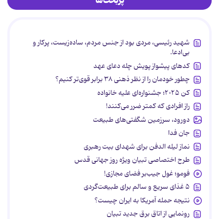
پربحث‌ها
شهید رئیسی، مردی بود از جنس مردم، ساده‌زیست، پرکار و
بی‌ادعا.
کدهای پیشواز پویش چله دعای عهد
چطور خودمان را از نظر ذهنی ۳۸ برابر قوی‌تر کنیم؟
کن ۲۰۲۵؛ جشنواره‌ای علیه خانواده
راز افرادی که کمتر ضرر می‌کنند!
دورود، سرزمین شگفتی‌های طبیعت
جان فدا
نماز لیله الدفن برای شهدای بیت رهبری
طرح اختصاصی تبیان ویژه روز جهانی قدس
فومو؛ غول جیب‌بر فضای مجازی!
۵ غذای سریع و سالم برای طبیعت‌گردی
نتیجه حمله آمریکا به ایران چیست؟
رونمایی از اتاق برق جدید تبیان