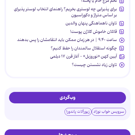
تخم مرغ خام یا پخته؟
برای پذیرایی چه لوستری بخریم؟ راهنمای انتخاب لوستر پذیرای
بر اساس متراژ و دکوراسیون
تاوان ناهماهنگی پنهان والدین
قاتلان خاموش کلاژن پوست!
ساعت ۹:۴۰ | در هر زمان ممکن باید انتقامشان را پس بدهند
چگونه استقلال سالمندان را حفظ کنیم؟
آیین کهن «نوروزبل» - آغاز قرن ۱۷ دیلمی
تاوان زیاد نشستن چیست؟
وب‌گردی
سرویس خواب نوزاد
زیورآلات پاندورا