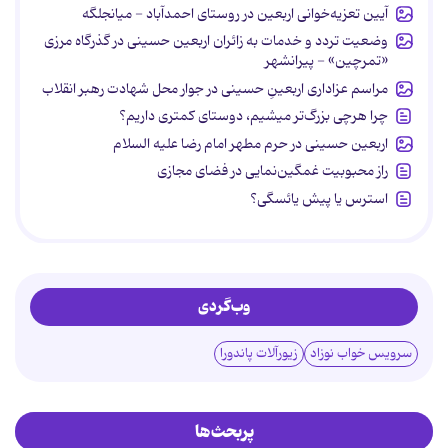
آیین تعزیه‌خوانی اربعین در روستای احمدآباد - میانجلگه
وضعیت تردد و خدمات به زائران اربعین حسینی در گذرگاه مرزی
«تمرچین» - پیرانشهر
مراسم عزاداری اربعینِ حسینی در جوار محل شهادت رهبر انقلاب
چرا هرچی بزرگ‌تر میشیم، دوستای کمتری داریم؟
اربعین حسینی در حرم مطهر امام رضا علیه السلام
راز محبوبیت غمگین‌نمایی در فضای مجازی
استرس یا پیش یائسگی؟
وب‌گردی
سرویس خواب نوزاد
زیورآلات پاندورا
پربحث‌ها