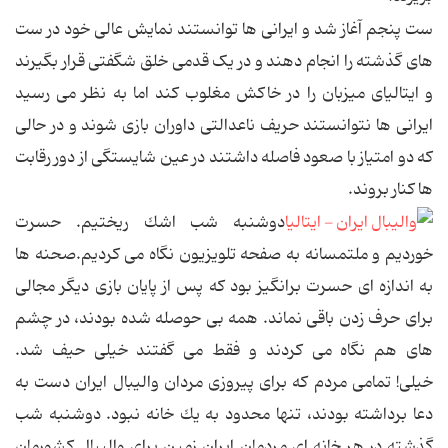
ست پنجم آغاز شد و ایرانی ها توانستند نمایش عالی خود در ست
های گذشته را انجام دهند و در یک قدمی خلق شگفتی قرار بگیرند
و ایتالیای میزبان را در خاکش مغلوب کند اما به نظر می رسید
ایرانی ها نتوانستند حریف ناعدالتی داوران بازی شوند و در حالی
که دو امتیاز با صعود فاصله داشتند در عین شایستگی از دور رقابت
ها کنار بروند.
دوشنبه شب اشك ریختیم. حسرت
خوردیم و ملتمسانه به صفحه تلویزیون نگاه مى كردیم.صحنه ها
به اندازه اى حسرت برانگیز بود كه پس از پایان بازى دیگر مجالى
براى حرف زدن باقى نماند. همه بى حوصله شده بودند، در چشم
هاى هم نگاه مى كردند و فقط مى گفتند خیلى حیف شد.
خیلى! تمامی مردم كه براى پیروزى مردان والیبال ایران دست به
دعا برداشته بودند، تنها محدود به یك خانه نبود. دوشنبه شب
گذشته در هر خانه اى مردمان ایران زمین براى والیبال كشورمان