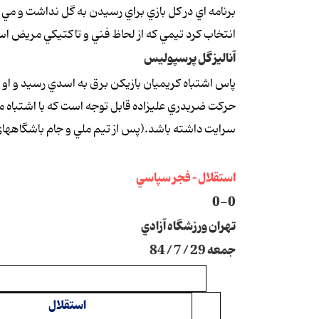
برنامه اي در كل بازي براي رسيدن به گل نداشت و مي تو
انتخاب كرد تيمي كه از لحاظ فني و تاكتيكي مريض است چون با برنامه هاي دهه 60
آناليز گل پرسپوليس
پاس اشتباه كريميان بازيكن برق به اسدي رسيد و او هم 
حركت ضربدري عليزاده قابل توجه است كه با اشتباه 
سرايت داشته باشد.(پس از تيم ملي و جام باشگاههاي
استقلال – فجر سپاسي
0-0
تهران ورزشگاه آزادي
جمعه 29 / 7 / 84
استقلال