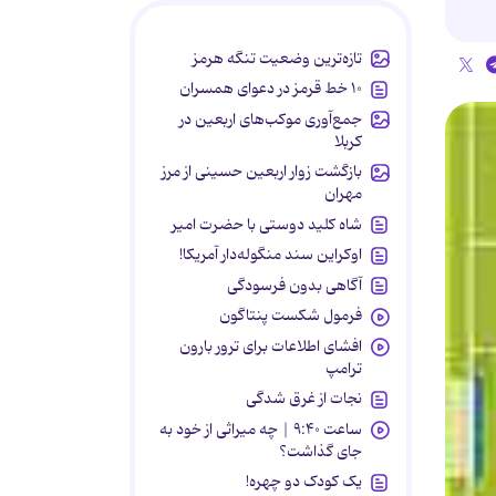
تازه‌ترین وضعیت تنگه هرمز
۱۰ خط قرمز در دعوای همسران
جمع‌آوری موکب‌های اربعین در
کربلا
بازگشت زوار اربعین حسینی از مرز
مهران
شاه کلید دوستی با حضرت امیر
اوکراین سند منگوله‌دار آمریکا!
آگاهی بدون فرسودگی
فرمول شکست پنتاگون
افشای اطلاعات برای ترور بارون
ترامپ
نجات از غرق شدگی
ساعت ۹:۴۰ | چه میراثی از خود به
جای گذاشت؟
یک کودک دو چهره!