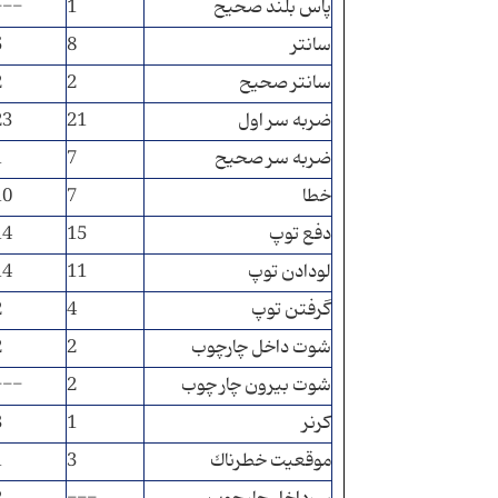
پاس بلند صحيح
1
---
سانتر
8
5
سانتر صحيح
2
2
ضربه سر اول
21
23
ضربه سر صحيح
7
1
خطا
7
10
دفع توپ
15
14
لودادن توپ
11
14
گرفتن توپ
4
2
شوت داخل چارچوب
2
2
شوت بيرون چار چوب
2
---
كرنر
1
3
موقعيت خطرناك
3
1