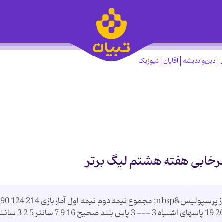
دین‌واندیشه
آقایان
نیوزیک
سرخابی هفته هشتم لیگ برتر
ورزشگاه حافظییه پنجشنبه 28 / 7 / 84 برق شیراز پرسپولیس&nbsp; مجموع نیمه دوم نیمه اول آمار بازی 214 124 90
تعداد پاسهای كلی 166 98 68 پاسهای صحیح 45 26 19 پاسهای اشتباه 3 --- 3 پاس بلند صحیح 16 9 7 سانتر 