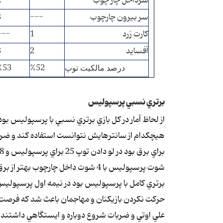
سرداخل چار چوب
---
2
سر بيرون چارچوب
---
3
كارت زرد
1
---
آفسايد
2
3
%53
%52
درصد مالكيت توپ
برتري نسبي پرسپوليس
شوت پرسپوليس با 4 شوت داخل چارچوب
برتري كامل با پرسپوليس بود در نيمه اول پرسپوليس با
حركت نكردن بازيكنان و مهاجمان باعث شد كه فرصت 
علي اوتي و ضربات شروع دوباره و ايستگاهي داشتند