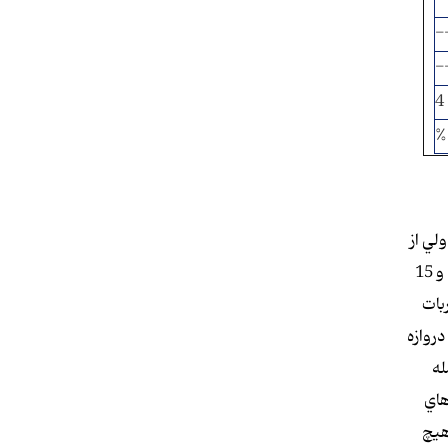
-
-
4
%
يس با 13 برتري با برق بود ولي از
هيچكدام از سانترهايش نتوانست استفاده كند و ضربه سري را روانه دروازه حريف كند و در تعداد خطاها 17 براي پرسپوليس و 15
 ضربات
دروازه
له
هاي
هيچ