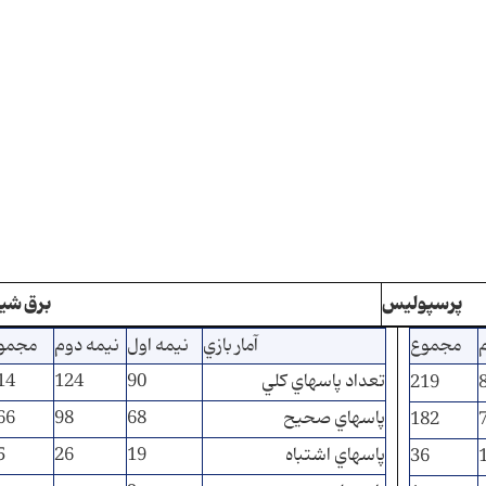
پرسپوليس
برق شير
مجموع
آمار بازي
نيمه اول
نيمه دوم
مجمو
تعداد پاسهاي كلي
90
124
14
219
پاسهاي صحيح
68
98
66
182
پاسهاي اشتباه
19
26
5
36