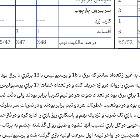
2
سر بيرون چارچوب
---
---
--
3
كارت زرد
---
---
--
1
آفسايد
1
3
5
5/47
%47
%48
%5/52
درصد مالكيت توپ
از لحاظ آمار در كل بازي برتري نسبي با پرسپوليس بود به غير از تعداد سانتر كه برق با 16 و پرسپول
براي برق بود در لو دادن توپ 25 براي پرسپوليس و 18 براي برق بود در تعداد شوت هر دو تيم تقريباً برابر بودند ولي دقت
 بهتر از برق بود و در موقعيت خطرناك هر دو تيم برابر بودند و در ضربات سر بطرف 
 بازي تك ضرب و نزديك بهم و پاسكاري ريز بازي را اداره كرد و در فاز حم
خوبي در كل بازي نصيب آنها نشود و طبق روال گذشته چشم به پرتاب 
 همچنين در اواخر نيمه اول سرعت اوليه بازي گرفته شد و پرسپوليس 