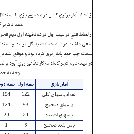
تعداد كرنر 8 مي توان فاصله زياد اين اعداد را با آمار فجر بارزترين دليل اين برتري دانست.
از لحاظ فني در نيمه اول در ده دقيقه اول تيم فجر به
سعي داشت در ضد حملات به گل برسد و استقلال 
در نيمه دوم فجر كاملاً به كار دفاعي روي آورد و ض
توجه به حملات و موقعيتهاي زياد استقلال امتيازهاي اين بازي بطور مساوي تقسيم شد.
آمار بازي
نيمه اول
نيمه دو
154
122
تعداد پاسهاي كلي
پاسهاي صحيح
93
124
پاسهاي اشتباه
24
29
پاس بلند صحيح
5
1