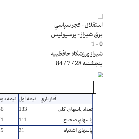
استقلال – فجر سپاسي
برق شيراز – پرسپوليس
0 – 1
شيراز ورزشگاه حافظييه
پنجشنبه 28 / 7 / 84
آمار بازي
نيمه اول
نيمه دوم
86
133
تعداد پاسهاي كلي
پاسهاي صحيح
111
71
پاسهاي اشتباه
21
15