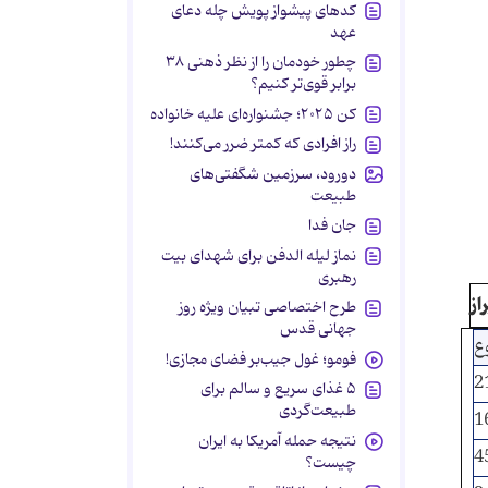
کدهای پیشواز پویش چله دعای
عهد
چطور خودمان را از نظر ذهنی ۳۸
برابر قوی‌تر کنیم؟
کن ۲۰۲۵؛ جشنواره‌ای علیه خانواده
راز افرادی که کمتر ضرر می‌کنند!
دورود، سرزمین شگفتی‌های
طبیعت
جان فدا
نماز لیله الدفن برای شهدای بیت
رهبری
از
طرح اختصاصی تبیان ویژه روز
جهانی قدس
ع
فومو؛ غول جیب‌بر فضای مجازی!
2
۵ غذای سریع و سالم برای
طبیعت‌گردی
1
نتیجه حمله آمریکا به ایران
4
چیست؟