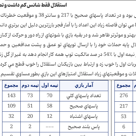
استقلال فقط شانس كم داشت و تم
تر و موثرتر ظاهر شد و در بقيه بازي با شوتهاي از راه دور و حركت از كناره
پايه حملات خود را با ارسال توپهاي تو عمق و پشت مدافعين و حم
سمت چپ خود پايه ريزي كرده بود و موفق شد در نيمه اول با %54 در صد مالكيت توپ همه كار انجام دهد به غير از گ
ربات اول را خوب زد و ارتباط بين بازيكنان استقلال را خوب قطع مي كرد و
م
مجموع
آمار بازي
نيمه اول
نيمه دوم
مجموع
276
تعداد پاسهاي كلي
70
73
143
پاسهاي صحيح
58
51
109
217
پاسهاي اشتباه
12
20
32
53
پاس بلند صحيح
---
2
2
6