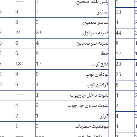
پاس بلند صحيح
3
---
1
سانتر
7
9
6
13
سانتر صحيح
3
2
4
ضربه سر اول
23
24
7
44
ضربه سر صحيح
4
6
0
8
خطا
9
6
5
17
دفع توپ
17
18
5
29
لودادن توپ
9
9
8
25
گرفتن توپ
4
6
0
6
شوت داخل چارچوب
1
---
4
شوت بيرون چار چوب
2
4
2
كرنر
1
2
4
موقعيت خطرناك
3
1
4
سرداخل چار چوب
---
---
--