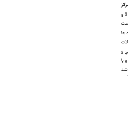
ركز
از لحاظ آمار برتري كامل در مجموع بازي با استقلال بود و در تعداد پاسهاي صحيح با 217 و سانتر 38 و موقعيت خطرناك 8 و
 ها
لات
ل زني و
 با