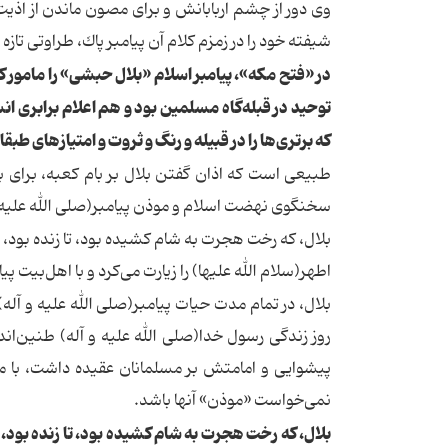
وی دور از چشم اربابانش و برای مصون ماندن از اذیت
شیفته خود را در زمزم كلام آن پیامبر پاك، طراوتی تاز
در «فتح مكه»، پیامبر اسلام «بلال حبشی» را مامور كرد 
توحید در قبله‌گاه مسلمین بود و هم اعلام برابری انس
كه برتری‌ها را در قبیله و رنگ و ثروت و امتیازهای طب
طبیعی است كه اذان گفتن بلال بر بام كعبه، برای ب
سخنگوی نهضت اسلام و موذن پیامبر(صلی الله علیه و 
بلال، كه رخت هجرت به شام كشیده بود، تا زنده بود، 
اطهر(سلام الله علیها) را زیارت می‌كرد و با اهل‌بیت پیا
بلال، در تمام مدت حیات پیامبر(صلی الله علیه و آله
روز زندگی رسول خدا(صلی الله علیه و آله) طنین‌انداز
پیشوایی و امامتش بر مسلمانان عقیده داشت، با مس
نمی‌خواست «موذن» آنها باشد.
بلال، كه رخت هجرت به شام كشیده بود، تا زنده بود، 