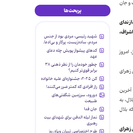
 و جان
پربحث‌ها
از ندای
اشراف،
شهید رئیسی، مردی بود از جنس
مردم، ساده‌زیست، پرکار و بی‌ادعا.
کدهای پیشواز پویش چله دعای
 امروز
عهد
چطور خودمان را از نظر ذهنی ۳۸
برابر قوی‌تر کنیم؟
 زهرای
کن ۲۰۲۵؛ جشنواره‌ای علیه خانواده
راز افرادی که کمتر ضرر می‌کنند!
 آخرین
دورود، سرزمین شگفتی‌های
ال، به
طبیعت
جان فدا
ه بلال
نماز لیله الدفن برای شهدای بیت
رهبری
 زهرای
طرح اختصاصی تبیان ویژه روز