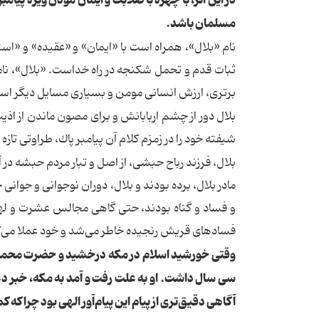
در این اثر، با چهره با صلابت و ایمان موذن ویژه پیامب
مسلمان باشد.
نام «بلال»، همراه است با «ایمان» و «عقیده» و «است
ثبات قدم و تحمل شكنجه در راه خداست. «بلال»، نامی 
برتری، ارزش انسانی مومن و بسیاری مسایل دیگر اس
بلال دور از چشم اربابانش و برای مصون ماندن از اذی
شیفته خود را در زمزم كلام آن پیامبر پاك، طراوتی تاز
بلال، فرزند رباح حبشی، از اصل و تبار مردم حبشه در آ
مادر بلال، برده بودند و بلال، دوران نوجوانی و جوا
و فساد و گناه بودند، حتی گاهی مجالس عشرت و لهو و 
فسادهای قریش رنجیده خاطر می‌شد و خود عملا می‌ك
وقتی خورشید اسلام در مكه درخشید و حضرت محمد(صلی
سی سال داشت. او به علت رفت و آمد به مكه، خبر دعوت
آگاهی دقیق‌تری از پیام این پیام‌آور الهی بود چرا ك