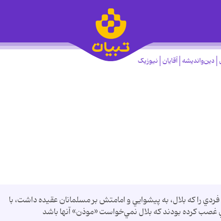
دین‌واندیشه
آقایان
نیوزیک
فردي را كه بلال، به پيشوايي و امامتش بر مسلمانان عقيده داشت، با
ي غصب كرده بودند كه بلال نمي‌خواست «موذن» آنها باشد