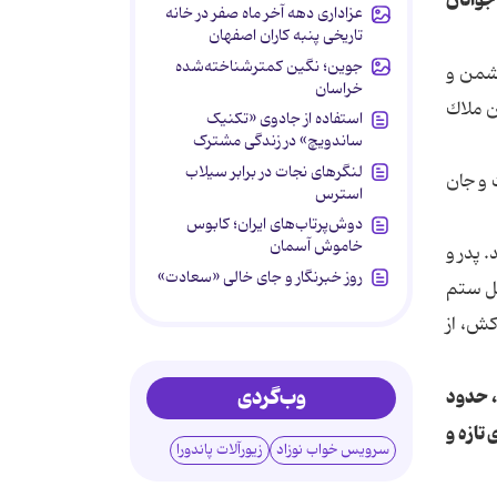
 جوانان
عزاداری دهه آخر ماه صفر در خانه
تاریخی پنبه کاران اصفهان
جوین؛ نگین کمترشناخته‌شده
دشمن و
خراسان
ن ملاك
استفاده از جادوی «تکنیک
ساندویچ» در زندگی مشترک
لنگرهای نجات در برابر سیلاب
 و جان
استرس
دوش‌پرتاب‌های ایران؛ کابوس
خاموش آسمان
. پدر و
روز خبرنگار و جای خالی «سعادت»
هل ستم
كش، از
وب‌گردی
، حدود
تازه و
سرویس خواب نوزاد
زیورآلات پاندورا