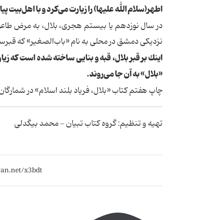
اطهر(سلام الله علیها) را زیارت می‌كرد و با اهل‌بیت پیا
نزدیكی دمشق در محلی به نام «باب‌الصغیر» كه قبرس
اینك بر قبر بلال، قبه و بنایی ساخته شده است كه ز
«بلال» به آن جا می‌روند.
چاپ هفتم كتاب «بلال، فریاد بلند اسلام» در شمارگان 2500 نسخه، 52 صفحه و بهای 13000 ریال راهی بازار نشر شد
تهیه و تنظیم: گروه کتاب تبیان - محمد بیگدلی