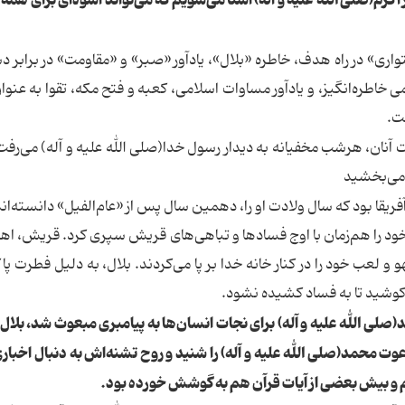
ر اكرم(صلی الله علیه و آله) آشنا می‌شویم كه می‌تواند اسوه‌ای برای همه
واری» در راه هدف، خاطره «بلال»، یادآور «صبر» و «مقاومت» در برابر 
خاطره‌انگیز، و یادآور مساوات اسلامی، كعبه و فتح مكه، تقوا به عنوا
ت.
ت آنان، هرشب مخفیانه به دیدار رسول خدا(صلی الله علیه و آله) می‌رفت
ه می‌بخشید
فریقا بود كه سال ولادت او را، دهمین سال پس از «عام‌الفیل» دانسته‌اند
نی خود را هم‌زمان با اوج فسادها و تباهی‌های قریش سپری كرد. قریش، ا
لعب خود را در كنار خانه خدا بر پا می‌كردند. بلال، به دلیل فطرت پا
وشید تا به فساد كشیده نشود.
 الله علیه و آله) برای نجات انسان‌ها به پیامبری مبعوث شد، بلال
 محمد(صلی الله علیه و آله) را شنید و روح تشنه‌اش به دنبال اخباری 
ه كم و بیش بعضی از آیات قرآن هم به گوشش خورده بود.