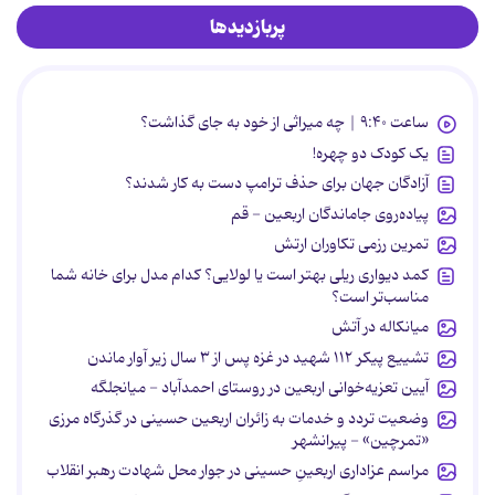
پربازدیدها
ساعت ۹:۴۰ | چه میراثی از خود به جای گذاشت؟
یک کودک دو چهره!
آزادگان جهان برای حذف ترامپ دست به کار شدند؟
پیاده‌روی جاماندگان اربعین - قم
تمرین رزمی تکاوران ارتش
کمد دیواری ریلی بهتر است یا لولایی؟ کدام مدل برای خانه شما
مناسب‌تر است؟
میانکاله در آتش
تشییع پیکر ۱۱۲ شهید در غزه پس از ۳ سال زیر آوار ماندن
آیین تعزیه‌خوانی اربعین در روستای احمدآباد - میانجلگه
وضعیت تردد و خدمات به زائران اربعین حسینی در گذرگاه مرزی
«تمرچین» - پیرانشهر
مراسم عزاداری اربعینِ حسینی در جوار محل شهادت رهبر انقلاب