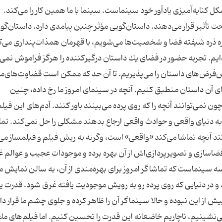
ل كنایه‌آمیزی یادآور خود سینماست. سینما با ما همین كار را می‌كند.
ت تأثیر قرار می‌دهند. داستان‌گویی مؤثر چنین پیامدی دارد. داستان‌گو
ره ذره شیفته‌ فضا و شخصیت‌ها می‌شویم، با قهرمان همذات‌پنداری می‌ك
ده‌ایم. تجربه‌ حضور در فضای یك داستان درگیركننده را هرگز فراموش نمی‌
 پیش‌فرض‌های داستان را می‌پذیریم. تا آن حد كه ممكن است قضاوت‌های‌م
ای آن داستان منطبق كنیم. آنچه در سینمای امروز ما رخ داده، چنین
ن نمی‌توانند آنچه را كه روی پرده می‌بینند باور كنند. آدم‌های این فیلم
ه به دنیای واقعی و حوادث واقعی ارجاع بدهند مشكلی را حل نمی‌كند. تم
ور كند آنچه تماشا می‌كند «واقعی» است، وگرنه به ریش فیلم و فیلمساز می
اسازی و تصویرپردازی‌اش از آن بهره برده و موجودات عجیب و عوالم غر
‌ سینماست كه تماشاگر امروز برای بهره‌مندی از آن، به سالن نمایش می
و در دنیایی كه روی پرده‌‌ رو به رویش موجودیت یافته غرق شود. قدرت یگا
ش از این نبوده و حالا سینماگر آن را ظاهر كرده و جلوی چشم ما قرار دا
نشینیم، ناچاریم خاضعانه این قدرت را تحسین كنیم. اما فیلم‌های ملال