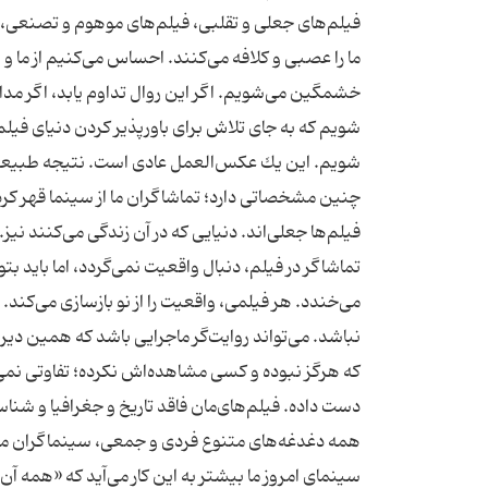
فیلم‌های جعلی و تقلبی، فیلم‌های موهوم و تصنعی، 
ما را عصبی و كلافه می‌كنند. احساس می‌كنیم از ما و 
خشمگین می‌شویم. اگر این روال تداوم یابد، اگر مدام
شویم كه به جای تلاش برای باورپذیر كردن دنیای فیلم
شویم. این یك عكس‌العمل عادی است. نتیجه‌ طبیعی است
چنین مشخصاتی دارد؛ تماشاگران ما از سینما قهر كرده‌ا
فیلم‌ها جعلی‌اند. دنیایی كه در آن زندگی می‌كنند نی
تماشاگر در فیلم، دنبال واقعیت نمی‌گردد، اما باید ب
می‌خندد. هر فیلمی، واقعیت را از نو بازسازی می‌كن
نباشد. می‌تواند روایت‌گر ماجرایی باشد كه همین دیروز ا
كه هرگز نبوده و كسی مشاهده‌اش نكرده؛ تفاوتی نمی‌كن
دست داده. فیلم‌های‌مان فاقد تاریخ و جغرافیا و شناس
همه دغدغه‌های متنوع فردی و جمعی، سینماگران ما
سینمای امروز ما بیشتر به این كار می‌آید كه «همه‌ آن 