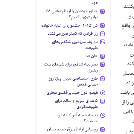
عهد
كنند.
چطور خودمان را از نظر ذهنی ۳۸
 و
برابر قوی‌تر کنیم؟
ی واقع
کن ۲۰۲۵؛ جشنواره‌ای علیه خانواده
راز افرادی که کمتر ضرر می‌کنند!
دورود، سرزمین شگفتی‌های
داده،
طبیعت
ین
جان فدا
كند.
نماز لیله الدفن برای شهدای بیت
رهبری
لمساز
طرح اختصاصی تبیان ویژه روز
اند
جهانی قدس
لی باشد
فومو؛ غول جیب‌بر فضای مجازی!
۵ غذای سریع و سالم برای
را از
طبیعت‌گردی
ا این
نتیجه حمله آمریکا به ایران
ه
چیست؟
رونمایی از اتاق برق جدید تبیان
یدار