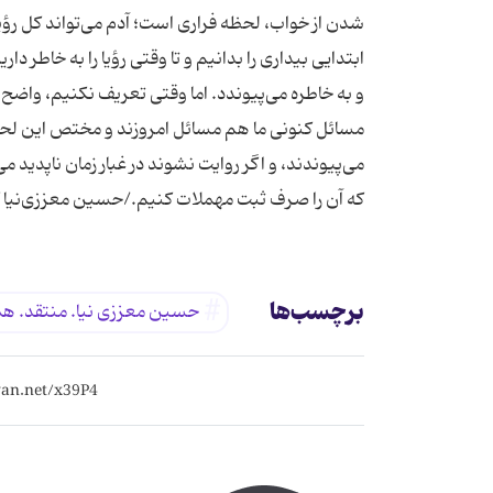
شدن از خواب، لحظه‌ فراری است؛ آدم می‌تواند كل رؤیا
ابتدایی بیداری را بدانیم و تا وقتی رؤیا را به خاطر
و به خاطره می‌پیوندد. اما وقتی تعریف نكنیم، واضح
مسائل كنونی ما هم مسائل امروزند و مختص این لحظه‌ 
می‌پیوندند، و اگر روایت نشوند در غبار زمان ناپدید 
كه آن را صرف ثبت مهملات كنیم./حسین معززی‌نیا گ
برچسب‌ها
حسین معززی نیا. منتقد. همشهری 24 .