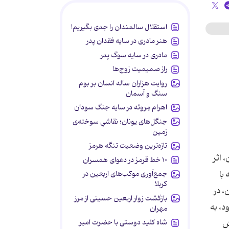
استقلال سالمندان را جدی بگیریم!
هنر مادری در سایه‌ فقدان پدر
مادری در سایه سوگ پدر
راز صمیمیت زوج‌ها
روایت هزاران ساله انسان بر بوم
سنگ و آسمان
اهرام مِروئه در سایه جنگ سودان
جنگل‌های یونان؛ نقاشیِ سوخته‌ی
زمین
تازه‌ترین وضعیت تنگه هرمز
ن، اثر
۱۰ خط قرمز در دعوای همسران
جمع‌آوری موکب‌های اربعین در
با
کربلا
، در
بازگشت زوار اربعین حسینی از مرز
د، به
مهران
شاه کلید دوستی با حضرت امیر
ش