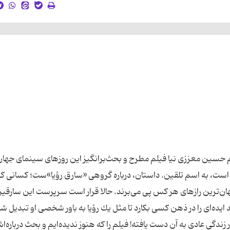
ای هپروتی ما سرمقاله همشهری 24 به قلم حسین معززی نیا فیلم مطرح و بحث‌برانگیز این روزهای سینمای جها
ست، به اسم تلقین. داستان، درباره گروهی «سارق رؤیا»ست؛ كسانی كه 
هان‌ترین رازهای هر كس پی می‌برند. حالا قرار است سرپرست این سارقین
ایده‌ای را در ذهن كسی بكارد تا مثل یك رؤیا به باور شخصی او تبدیل شو
ندگی عادی به آن دست یافته! فیلم را كه هنوز ندیده‌ایم و بحث درباره‌ا