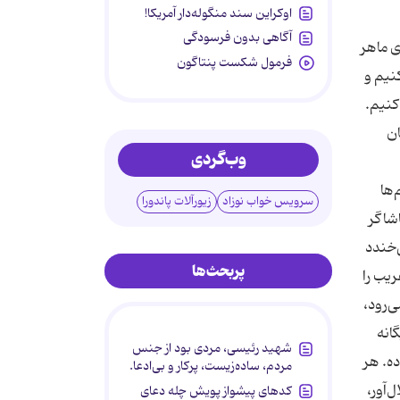
اوکراین سند منگوله‌دار آمریکا!
آگاهی بدون فرسودگی
ی ماهر
فرمول شکست پنتاگون
نیم و
كنیم.
ان
وب‌گردی
‌ها
سرویس خواب نوزاد
زیورآلات پاندورا
اشاگر
‌خندد
پربحث‌ها
یب را
‌رود،
نه‌
شهید رئیسی، مردی بود از جنس
ده. هر
مردم، ساده‌زیست، پرکار و بی‌ادعا.
‌آور،
کدهای پیشواز پویش چله دعای