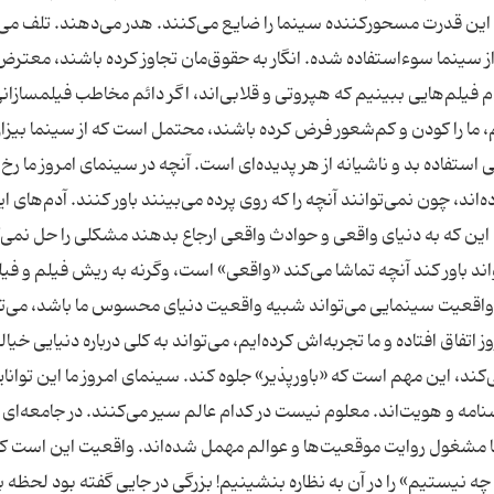
این قدرت مسحوركننده‌ سینما را ضایع می‌كنند. هدر می‌دهند. تلف می‌
از سینما سوءاستفاده شده. انگار به حقوق‌مان تجاوز كرده باشند، معترض
 فیلم‌هایی ببینیم كه هپروتی و قلابی‌اند، اگر دائم مخاطب فیلمسازان
، ما را كودن و كم‌شعور فرض كرده باشند، محتمل است كه از سینما بیزار
فاده‌ بد و ناشیانه از هر پدیده‌ای است. آنچه در سینمای امروز ما رخ 
ند، چون نمی‌توانند آنچه را كه روی پرده می‌بینند باور كنند. آدم‌های ا
ز. این كه به دنیای واقعی و حوادث واقعی ارجاع بدهند مشكلی را حل نمی‌
تواند باور كند آنچه تماشا می‌كند «واقعی» است، وگرنه به ریش فیلم و فی
د. واقعیت سینمایی می‌تواند شبیه واقعیت دنیای محسوس ما باشد، می‌تو
تفاق افتاده و ما تجربه‌اش كرده‌ایم، می‌تواند به كلی درباره‌ دنیایی خیا
د، این مهم است كه «باورپذیر» جلوه كند. سینمای امروز ما این توانایی 
نامه و هویت‌اند. معلوم نیست در كدام عالم سیر می‌كنند. در جامعه‌ای ب
 مشغول روایت موقعیت‌ها و عوالم مهمل شده‌اند. واقعیت این است ك
چه نیستیم» را در آن به نظاره بنشینیم! بزرگی در جایی گفته بود لحظه‌‌ ب