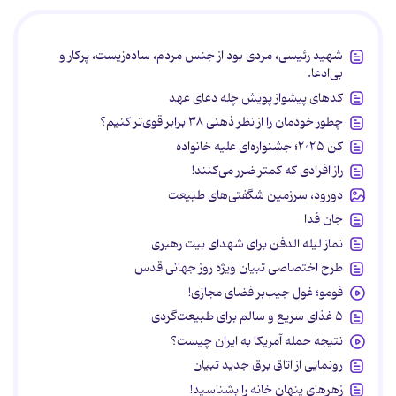
شهید رئیسی، مردی بود از جنس مردم، ساده‌زیست، پرکار و
بی‌ادعا.
کدهای پیشواز پویش چله دعای عهد
چطور خودمان را از نظر ذهنی ۳۸ برابر قوی‌تر کنیم؟
کن ۲۰۲۵؛ جشنواره‌ای علیه خانواده
راز افرادی که کمتر ضرر می‌کنند!
دورود، سرزمین شگفتی‌های طبیعت
جان فدا
نماز لیله الدفن برای شهدای بیت رهبری
طرح اختصاصی تبیان ویژه روز جهانی قدس
فومو؛ غول جیب‌بر فضای مجازی!
۵ غذای سریع و سالم برای طبیعت‌گردی
نتیجه حمله آمریکا به ایران چیست؟
رونمایی از اتاق برق جدید تبیان
زهرهای پنهان خانه را بشناسید!