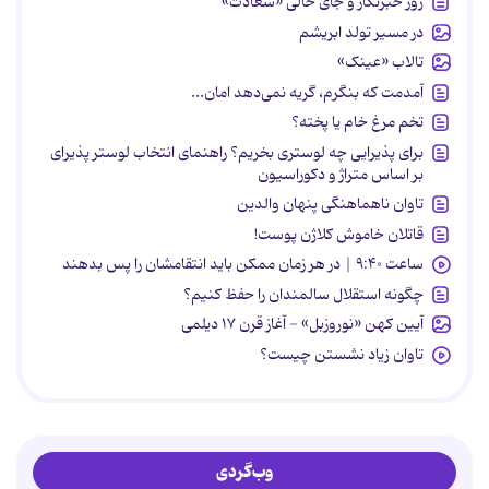
روز خبرنگار و جای خالی «سعادت»
در مسیر تولد ابریشم
تالاب «عینک»
آمدمت که بنگرم، گریه نمی‌دهد امان...
تخم مرغ خام یا پخته؟
برای پذیرایی چه لوستری بخریم؟ راهنمای انتخاب لوستر پذیرای
بر اساس متراژ و دکوراسیون
تاوان ناهماهنگی پنهان والدین
قاتلان خاموش کلاژن پوست!
ساعت ۹:۴۰ | در هر زمان ممکن باید انتقامشان را پس بدهند
چگونه استقلال سالمندان را حفظ کنیم؟
آیین کهن «نوروزبل» - آغاز قرن ۱۷ دیلمی
تاوان زیاد نشستن چیست؟
وب‌گردی