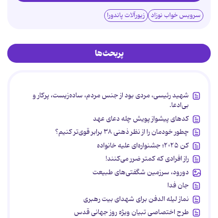
سرویس خواب نوزاد
زیورآلات پاندورا
پربحث‌ها
شهید رئیسی، مردی بود از جنس مردم، ساده‌زیست، پرکار و
بی‌ادعا.
کدهای پیشواز پویش چله دعای عهد
چطور خودمان را از نظر ذهنی ۳۸ برابر قوی‌تر کنیم؟
کن ۲۰۲۵؛ جشنواره‌ای علیه خانواده
راز افرادی که کمتر ضرر می‌کنند!
دورود، سرزمین شگفتی‌های طبیعت
جان فدا
نماز لیله الدفن برای شهدای بیت رهبری
طرح اختصاصی تبیان ویژه روز جهانی قدس