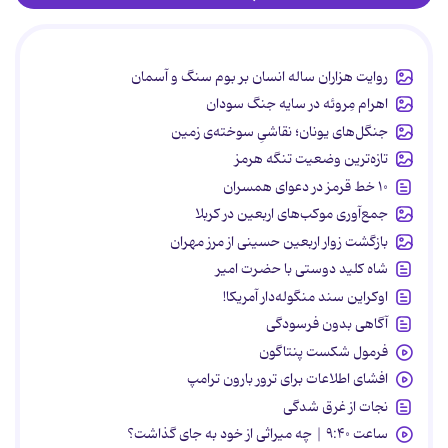
روایت هزاران ساله انسان بر بوم سنگ و آسمان
اهرام مِروئه در سایه جنگ سودان
جنگل‌های یونان؛ نقاشیِ سوخته‌ی زمین
تازه‌ترین وضعیت تنگه هرمز
۱۰ خط قرمز در دعوای همسران
جمع‌آوری موکب‌های اربعین در کربلا
بازگشت زوار اربعین حسینی از مرز مهران
شاه کلید دوستی با حضرت امیر
اوکراین سند منگوله‌دار آمریکا!
آگاهی بدون فرسودگی
فرمول شکست پنتاگون
افشای اطلاعات برای ترور بارون ترامپ
نجات از غرق شدگی
ساعت ۹:۴۰ | چه میراثی از خود به جای گذاشت؟