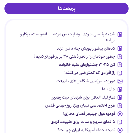
پربحث‌ها
شهید رئیسی، مردی بود از جنس مردم، ساده‌زیست، پرکار و
بی‌ادعا.
کدهای پیشواز پویش چله دعای عهد
چطور خودمان را از نظر ذهنی ۳۸ برابر قوی‌تر کنیم؟
کن ۲۰۲۵؛ جشنواره‌ای علیه خانواده
راز افرادی که کمتر ضرر می‌کنند!
دورود، سرزمین شگفتی‌های طبیعت
جان فدا
نماز لیله الدفن برای شهدای بیت رهبری
طرح اختصاصی تبیان ویژه روز جهانی قدس
فومو؛ غول جیب‌بر فضای مجازی!
۵ غذای سریع و سالم برای طبیعت‌گردی
نتیجه حمله آمریکا به ایران چیست؟