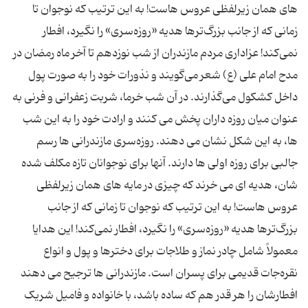
های همان زیرلفظی عروس هاست! به این ترتیب که نوجوان تا
زمانی که از جانب بزرگ‌ترها هدیه «روزه‌سری» را نگیرد، افطار
نمی‌كند! عزاداری مردم مازندران از شب نوزدهم تا آخر ماه رمضان در
مدح امام علی (ع) شعر می‌گویند و نذورات خود را به صورت پول
داخل كشكول می‌گذارند. در آن شب خرما، شربت زعفرانی و فرنی به
عنوان میان روزه داران پخش می کنند و ارادت خود را به این شب
ها، به این شکل نشان می دهند. روزه‌سری مازندرانی ها رسم
جالبی برای روزه اولی ها دارند. آنها برای نوجوانان تازه مکلف شده
شان، هدیه ای می خرند که چیزی در مایه های همان زیرلفظی
عروس هاست! به این ترتیب که نوجوان تا زمانی که از جانب
بزرگ‌ترها هدیه «روزه‌سری» را نگیرد، افطار نمی‌كند! این هدایا
معمولاً شامل چادر نماز و طلاجات برای دخترها و پول و انواع
نقره‌جات قدیمی برای پسران است. مازندرانی ها ترجیح می دهند
افطارشان را هر قدر هم که ساده باشد، با خانواده و فامیل شریک