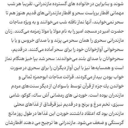
شوند و بنابراین در خانواده های گسترده مازندرانی، تقریبا هر شب
مهمانی افطار برپاست سحر و افطار مازندرانی‌های قدیم هنوز هم تا
سحر نمی‌خوابند، آنها نماز نافله شب می‌خوانند و به ویژه مناجات
حضرت امیر در مسجد امیر را به نام مولا یا مولا زمزمه می‌كنند. زنان
مازندرانی سحری را همان سحر می پزند و با صدای خروس و یا با
سحر‌خوانی آواز‌خوانان خود را برای سحر آماده می‌‌كنند. در قدیم،
سحر‌خوانان با صدای بلند می‌خواندند: سحر شد بپا خیز هنگام نماز
است و همسایه‌ها نیز با این آواز دیگران را برای سحری در صورت
خواب بودن بیدار می‌كردند. قرائت مناجات ابوحمزه ثمالی و
خواندن یك جزء از قرآن توسط با‌سوادان از دیگر سنت‌های مردم
مازندران بوده است. خوردنی های رمضانی آش ساك، كوكو، شامی
سبزی، تخم مرغ و برنج و در قدیم نیز قرقناق از غذاهای محلی
مازندران بود كه اعتقاد داشتند خوردن این غذاها در طول روز مانع
گرسنگی و ضعف می‌شود. مازندرانی ها ترجیح می دهند افطارشان