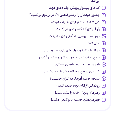
بی‌ادعا.
کدهای پیشواز پویش چله دعای عهد
چطور خودمان را از نظر ذهنی ۳۸ برابر قوی‌تر کنیم؟
کن ۲۰۲۵؛ جشنواره‌ای علیه خانواده
راز افرادی که کمتر ضرر می‌کنند!
دورود، سرزمین شگفتی‌های طبیعت
جان فدا
نماز لیله الدفن برای شهدای بیت رهبری
طرح اختصاصی تبیان ویژه روز جهانی قدس
فومو؛ غول جیب‌بر فضای مجازی!
۵ غذای سریع و سالم برای طبیعت‌گردی
نتیجه حمله آمریکا به ایران چیست؟
رونمایی از اتاق برق جدید تبیان
زهرهای پنهان خانه را بشناسید!
قهرمان‌های خسته یا والدین مفید!