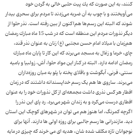
كنند، به این صورت كه یك پیت حلبی خالی به گردن خود
می‌آویختند و با چوب به آن ضربه می‌زدند تا مردم برای سحری بیدار
شوند كه البته این رسم‌ها هم‌اكنون از بین رفته است. نذر حلوا از
دیگر نذورات مردم این منطقه است كه در شب 15 ماه مبارك رمضان
هم‌زمان با میلاد امام حسن مجتبی (ع) زنان به عنوان نذر قند،
چای، خرما و زغال به مسجد می‌برند كه این كار تا پایان ماه مبارك
رمضان ادامه دارد. البته در كنار این مواد حلوا، آش، زولبیا و بامیه
سنتی، فرنی، آبگوشت و باقلای پخته با پلو به میان روزه‌داران
می‌برند. ساروی ها هم یک رسم خداپسندانه داشتند که در زمان
افطار هر كس نذری داشت مجمعه‌ای از كل نذورات خود را به عنوان
افطاری درست می‌كرد و به زندان شهر می‌برد. رد پای این نذر را
اگرچه کمرنگ، اما هنوز هم می توان در شهرهای کوچک این استان
دید. مازندرانی ها رسم جالبی برای روزه اولی ها دارند. آنها برای
نوجوانان تازه مکلف شده شان، هدیه ای می خرند که چیزی در مایه