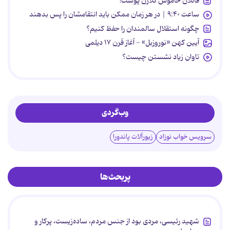
قاتلان خاموش کلاژن پوست!
ساعت ۹:۴۰ | در هر زمان ممکن باید انتقامشان را پس بدهند
چگونه استقلال سالمندان را حفظ کنیم؟
آیین کهن «نوروزبل» - آغاز قرن ۱۷ دیلمی
تاوان زیاد نشستن چیست؟
وب‌گردی
سرویس خواب نوزاد
زیورآلات پاندورا
پربحث‌ها
شهید رئیسی، مردی بود از جنس مردم، ساده‌زیست، پرکار و