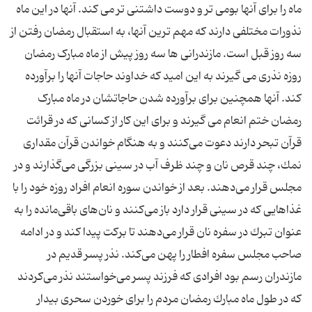
ماه را برای آنها بومی تر و دوست داشتنی تر می کند. آنها در این ماه
نذورات مختلفی دارند كه مهم ترین آنها، به استقبال رمضان رفتن از
سه روز قبل است. مازندرانی ها سه روز پیش از ماه مبارک رمضان
روزه نذری می گیرند به این امید که خداوند حاجات آنها را برآورده
کند. آنها همچنین برای برآورده شدن حاجاتشان در ماه مبارک
رمضان ختم انعام می گیرند و برای این كار از كسانی كه در قرائت
قرآن تبحر دارند دعوت می‌كنند و به هنگام خواندن قرآن مقداری
نمك، چند قرص نان و چند ظرف آب در سینی بزرگی می‌گذارند و در
مجلس قرار می‌دهند. بعد از خواندن سوره انعام افراد روزه خود را با
غذاهایی كه در سینی قرار دارد باز می‌كنند و نان‌های باقی‌مانده را به
عنوان تبرك در سفره نان قرار می‌دهند تا بركت پیدا كند و در ادامه
صاحب مجلس سفره افطار را پهن می‌كند. نذر پسر قدیم در
مازندران رسم بود افرادی كه فرزند پسر می‌خواستند نذر می‌كردند
كه در طول ماه مبارك رمضان مردم را برای خوردن سحری بیدار