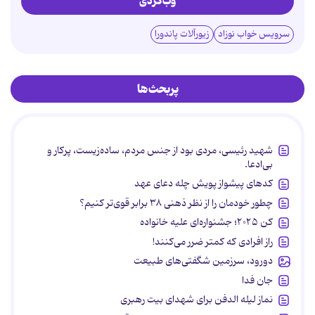
وب‌گردی
سرویس خواب نوزاد
زیورآلات پاندورا
پربحث‌ها
شهید رئیسی، مردی بود از جنس مردم، ساده‌زیست، پرکار و
بی‌ادعا.
کدهای پیشواز پویش چله دعای عهد
چطور خودمان را از نظر ذهنی ۳۸ برابر قوی‌تر کنیم؟
کن ۲۰۲۵؛ جشنواره‌ای علیه خانواده
راز افرادی که کمتر ضرر می‌کنند!
دورود، سرزمین شگفتی‌های طبیعت
جان فدا
نماز لیله الدفن برای شهدای بیت رهبری