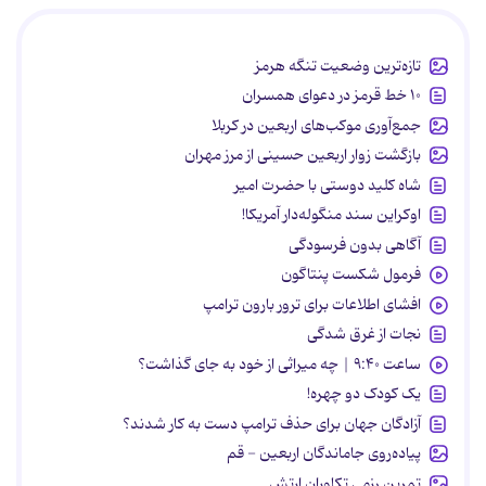
تازه‌ترین وضعیت تنگه هرمز
۱۰ خط قرمز در دعوای همسران
جمع‌آوری موکب‌های اربعین در کربلا
بازگشت زوار اربعین حسینی از مرز مهران
شاه کلید دوستی با حضرت امیر
اوکراین سند منگوله‌دار آمریکا!
آگاهی بدون فرسودگی
فرمول شکست پنتاگون
افشای اطلاعات برای ترور بارون ترامپ
نجات از غرق شدگی
ساعت ۹:۴۰ | چه میراثی از خود به جای گذاشت؟
یک کودک دو چهره!
آزادگان جهان برای حذف ترامپ دست به کار شدند؟
پیاده‌روی جاماندگان اربعین - قم
تمرین رزمی تکاوران ارتش