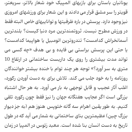
یونانیان باستان برای بازیهای المپیک خود شعار بالاتر، سریعتر،
قویتر را سر مشق قرار می دادند و این شعار برای ورزشهای امروزی
نیز وجود دارد. پرسش در باره ظرفیتها و تواناییهای خاص البته فقط
در ورزش مطرح نیست. ثروتمندترین مرد دنیا کیست؟ بلندترین
آسمانخراش کدامست؟ تندروترین اتومبیل یا هواپیما کدامست؟
یا حتی این پرسش براستی بی فایده و بی هدف «چه کسی می
تواند مدت بیشتری را روی یک داربست ساختمانی در ارتفاع 10
متری به سر آورد؟» توجه هر چند توام با خنده بیشتر خوانندگان
روزنامه را به خود جلب می کند. تلاش برای به دست آوردن رکورد،
اغلب آثار عجیب و قابل توجهی به بار می آورد. به هر حال اشتباه
بزرگی است اگر عجایب هفتگانه جهان را نیز فقط چون رکورد تلقی
کنیم. به طور یقین اهرام سه گانه خئوپس هنوز هم (به جز دیوار
بزرگ چین) عظیمترین بنای ساختمانی به شمار می آید که در طول
تاریخ به دست انسان بنا شده است. معبد زئوس در المپیا در زمان