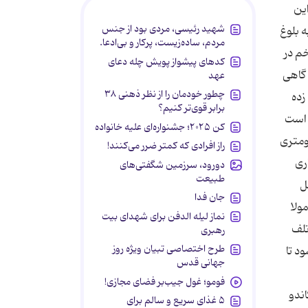
این
شهید رئیسی، مردی بود از جنس
ست‌های کلاسیک و گران است. در 8 تا 10 سالگی به بلوغ
مردم، ساده‌زیست، پرکار و بی‌ادعا.
 تخم در
کدهای پیشواز پویش چله دعای
مکن است گاهی
عهد
چطور خودمان را از نظر ذهنی ۳۸
زده
برابر قوی‌تر کنیم؟
راکنده است
کن ۲۰۲۵؛ جشنواره‌ای علیه خانواده
چندین کیلومتری
راز افرادی که کمتر ضرر می‌کنند!
ری
دورود، سرزمین شگفتی‌های
طبیعت
ل
جان فدا
ولا
نماز لیله الدفن برای شهدای بیت
تلف
رهبری
طرح اختصاصی تبیان ویژه روز
د تا
جهانی قدس
فومو؛ غول جیب‌بر فضای مجازی!
اندو
۵ غذای سریع و سالم برای