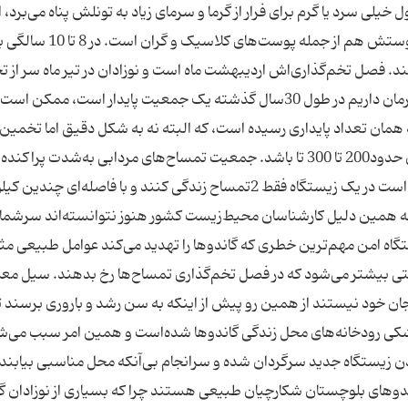
یلی سرد یا گرم برای فرار از گرما و سرمای زیاد به تونلش پناه می‌برد، 
تمساح دارای قد متوسط است و‌2 تا 3 متری است و پوستش هم از جمله‌ پو
هیا باشد 20 تا 30 سال عمر می‌کند. فصل تخم‌گذاری‌اش اردیبهشت ماه است و نوزادان در تیر ماه سر از
می‌‌‌آورند. جمعیتی که در حال حاضر از گاندوها در کشورمان داریم در طول 30سال گذشته یک جمعیت پایدار است، م
مان تعداد پایداری رسیده است، که البته نه به شکل دقیق اما تخمین 
می‌شود که جمعیت گاندوهای ساکن بلوچستان ایران حدود200 تا 300 تا باشد. جمعیت تمساح‌های مردابی به‌شدت پ
یعنی فاصله بین زیستگاه‌ها خیلی زیاد است و ممکن است در یک زیستگاه فقط 2تمساح زندگی کنند و با فاصله‌ای 
 به همین دلیل کارشناسان محیط‌زیست کشور هنوز نتوانسته‌اند سرشما
تگاه امن مهم‌ترین خطری که گاندوها را تهدید می‌کند عوامل طبیعی مث
قتی بیشتر می‌شود که در فصل تخم‌گذاری تمساح‌ها رخ بدهند. سیل معم
جات جان خود نیستند از همین رو پیش از اینکه به سن رشد و باروری برسند 
کی رودخانه‌های محل زندگی گاندوها شده‌است و همین امر سبب می‌شو
دن زیستگاه جدید سرگردان شده و سرانجام بی‌آنکه محل مناسبی بیابند
ندوهای بلوچستان شکارچیان طبیعی‌ هستند چرا که بسیاری از نوزادان گ