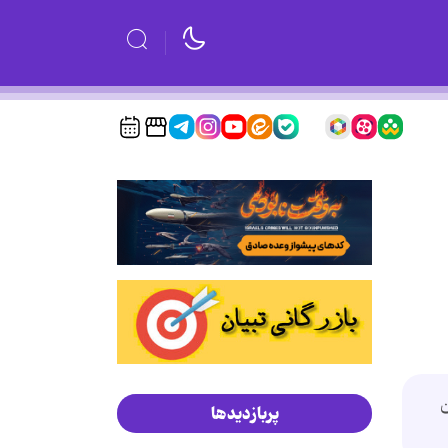
ن
پربازدیدها