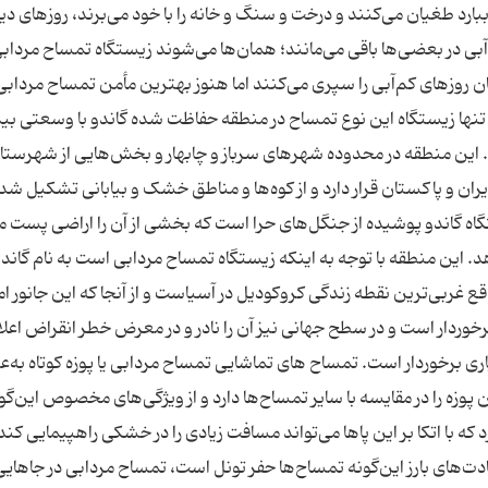
بارد طغیان می‌کنند و درخت و سنگ و خانه را با خود می‌برند، روزهای دی
ی در بعضی‌ها باقی می‌مانند؛ همان‌ها می‌شوند زیستگاه تمساح‌ مرداب
 روزهای کم‌آبی را سپری می‌کنند اما هنوز بهترین مأمن تمساح مردابی 
 تنها زیستگاه این نوع تمساح در منطقه حفاظت شده گاندو با وسعتی بی
. این منطقه در محدوده‌ شهرهای سرباز و چابهار و بخش‌هایی از شهرستا
 و پاکستان قرار دارد و از کوه‌ها‌ و مناطق خشک و بیابانی تشکیل شده 
ه گاندو پوشیده از جنگل‌های حرا است که بخشی از آن را اراضی پست مر
این منطقه با توجه به اینکه زیستگاه تمساح مردابی است به نام گاندو
 غربی‌ترین نقطه زندگی کروکودیل در آسیاست و از آنجا که این جانور ام
ردار است و در سطح جهانی نیز آن را نادر و در معرض خطر انقراض اعلا
ی برخوردار است. تمساح های تماشایی تمساح مردابی یا پوزه کوتاه به‌ع
ن پوزه را در مقایسه با سایر تمساح‌ها دارد و از ویژگی‌های مخصوص این‌گو
که با اتکا بر این پاها می‌تواند مسافت زیادی را در خشکی راهپیمایی کند 
 عادت‌های بارز این‌گونه تمساح‌ها حفر تونل است، تمساح مردابی در جاهایی