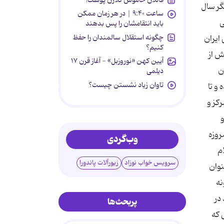
گر سال
ساعت ۹:۴۰ | در هر زمان ممکن
ی
باید انتقامشان را پس بدهند
چگونه استقلال سالمندان را حفظ
ایران
کنیم؟
ش از
آیین کهن «نوروزبل» - آغاز قرن ۱۷
ن
دیلمی
تاوان زیاد نشستن چیست؟
و تا
کز و
روزه
وب‌گردی
م
سرویس خواب نوزاد
زیورآلات پاندورا
نوان
نه
در
پربحث‌ها
 که