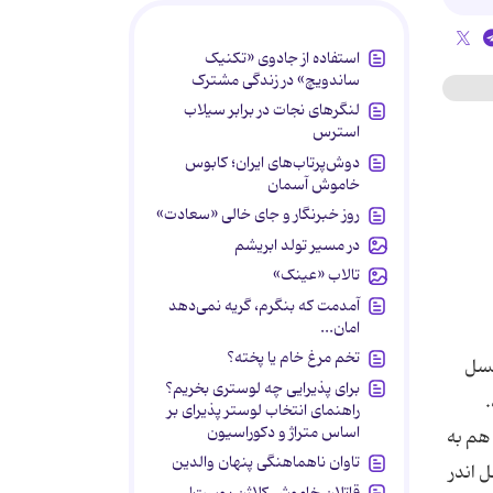
استفاده از جادوی «تکنیک
ساندویچ» در زندگی مشترک
لنگرهای نجات در برابر سیلاب
استرس
دوش‌پرتاب‌های ایران؛ کابوس
خاموش آسمان
روز خبرنگار و جای خالی «سعادت»
در مسیر تولد ابریشم
تالاب «عینک»
آمدمت که بنگرم، گریه نمی‌دهد
امان...
تخم مرغ خام یا پخته؟
نسل
برای پذیرایی چه لوستری بخریم؟
.
راهنمای انتخاب لوستر پذیرای بر
اساس متراژ و دکوراسیون
هم به
تاوان ناهماهنگی پنهان والدین
 اندر
قاتلان خاموش کلاژن پوست!