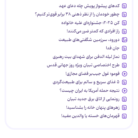
کدهای پیشواز پویش چله دعای عهد
چطور خودمان را از نظر ذهنی ۳۸ برابر قوی‌تر کنیم؟
کن ۲۰۲۵؛ جشنواره‌ای علیه خانواده
راز افرادی که کمتر ضرر می‌کنند!
دورود، سرزمین شگفتی‌های طبیعت
جان فدا
نماز لیله الدفن برای شهدای بیت رهبری
طرح اختصاصی تبیان ویژه روز جهانی قدس
فومو؛ غول جیب‌بر فضای مجازی!
۵ غذای سریع و سالم برای طبیعت‌گردی
نتیجه حمله آمریکا به ایران چیست؟
رونمایی از اتاق برق جدید تبیان
زهرهای پنهان خانه را بشناسید!
قهرمان‌های خسته یا والدین مفید!