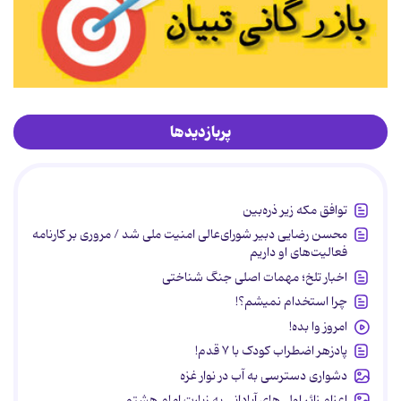
پربازدیدها
توافق مکه زیر ذره‌بین
محسن رضایی دبیر شورای‌عالی امنیت ملی شد / مروری بر کارنامه
فعالیت‌های او داریم
اخبار تلخ؛ مهمات اصلی جنگ شناختی
چرا استخدام نمیشم؟!
امروز وا بده!
پادزهر اضطراب کودک با ۷ قدم!
دشواری دسترسی به آب در نوار غزه
اعزام زائر اولی‌های آبادانی به زیارت امام هشتم