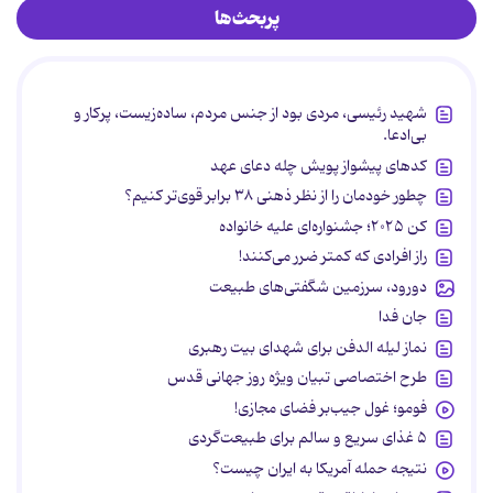
پربحث‌ها
شهید رئیسی، مردی بود از جنس مردم، ساده‌زیست، پرکار و
بی‌ادعا.
کدهای پیشواز پویش چله دعای عهد
چطور خودمان را از نظر ذهنی ۳۸ برابر قوی‌تر کنیم؟
کن ۲۰۲۵؛ جشنواره‌ای علیه خانواده
راز افرادی که کمتر ضرر می‌کنند!
دورود، سرزمین شگفتی‌های طبیعت
جان فدا
نماز لیله الدفن برای شهدای بیت رهبری
طرح اختصاصی تبیان ویژه روز جهانی قدس
فومو؛ غول جیب‌بر فضای مجازی!
۵ غذای سریع و سالم برای طبیعت‌گردی
نتیجه حمله آمریکا به ایران چیست؟