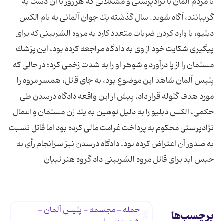
تا مردم آلمان با نژادپرستی‌ و مشكلاتی كه هر روز با آن دست به
گریبانند، آگاه شوند. سال گذشته یك جوان آلمانی به نام الكس
دبلیو، با وارد كردن ضربات متعدد كارد به مروه الشربینی كه برای
پیگیری شكایت خود از وی به دادگاه مراجعه كرده بود، این پزشك
مسلمان را از پا درآورد و شوهر او را به شدت زخمی كرد؛ در حالی كه
پلیس آلمان شاهد این موضوع بود، به جای قاتل، همسر مروه را
مورد هدف گلوله قرار داد. پیش از این واقعه دادگاه درسدن طی
حكمی، الكس دبلیو را به دلیل توهین به یك زن مسلمان و اعمال
نژادپرستی محكوم به پرداخت غرامت مالی كرده بود اما قاتل نسبت
به صدور آن اعتراض كرده بود. دادگاه درسدن نیز سرانجام رأی به
حبس ابد برای قاتل مروه الشربینی داد گروه هنر تبیان
حمله - مجسمه - پلیس آلمان -
برچسب‌ها