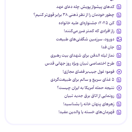
کدهای پیشواز پویش چله دعای عهد
چطور خودمان را از نظر ذهنی ۳۸ برابر قوی‌تر کنیم؟
کن ۲۰۲۵؛ جشنواره‌ای علیه خانواده
راز افرادی که کمتر ضرر می‌کنند!
دورود، سرزمین شگفتی‌های طبیعت
جان فدا
نماز لیله الدفن برای شهدای بیت رهبری
طرح اختصاصی تبیان ویژه روز جهانی قدس
فومو؛ غول جیب‌بر فضای مجازی!
۵ غذای سریع و سالم برای طبیعت‌گردی
نتیجه حمله آمریکا به ایران چیست؟
رونمایی از اتاق برق جدید تبیان
زهرهای پنهان خانه را بشناسید!
قهرمان‌های خسته یا والدین مفید!