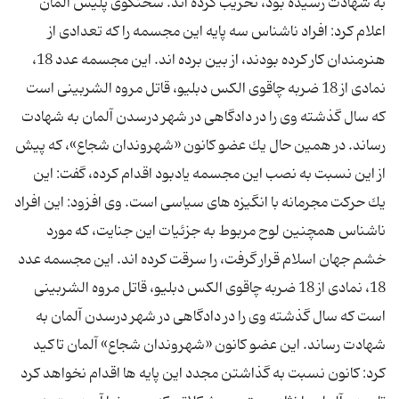
به شهادت رسیده بود، تخریب كرده ‌اند. سخنگوی پلیس آلمان
اعلام كرد: افراد ناشناس سه پایه این مجسمه را كه تعدادی از
هنرمندان كار كرده بودند، از بین برده ‌اند. این مجسمه عدد 18،
نمادی از 18 ضربه چاقوی الكس دبلیو، قاتل مروه الشربینی است
كه سال گذشته وی را در دادگاهی در شهر درسدن آلمان به شهادت
رساند. در همین حال یك عضو كانون «شهروندان شجاع»، كه پیش
از این نسبت به نصب این مجسمه یادبود اقدام كرده، گفت: این
یك حركت مجرمانه با انگیزه ‌های سیاسی است. وی افزود: این افراد
ناشناس همچنین لوح مربوط به جزئیات این جنایت، كه مورد
خشم جهان اسلام قرار گرفت، را سرقت كرده‌ اند. این مجسمه عدد
18، نمادی از 18 ضربه چاقوی الكس دبلیو، قاتل مروه الشربینی
است كه سال گذشته وی را در دادگاهی در شهر درسدن آلمان به
شهادت رساند. این عضو كانون «شهروندان شجاع» آلمان تاكید
كرد: كانون نسبت به گذاشتن مجدد این پایه ‌ها اقدام نخواهد كرد