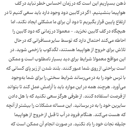
ذهن بسپاریم این است كه در زمان احساس خطر نباید در كف
هواپیما بنشینیم. اگر در كابین دود وجود دارد باید سعی كنیم تا در
ارتفاع پایین قرار بگیریم تا دود آن برای ما مشكلی ایجاد نكند، اما
هیچگاه در كف كابین نخزید. - معمولا در زمانی كه دود كابین را
احاطه می‌كند احتمال دارد كه توسط سایر مسافرانی كه در حال
تلاش برای خروج از هواپیما هستند، لگدكوب یا زخمی شوید. در
این مواقع معمولا شرایط برای دید بسیار نامطلوب است و ممكن
است براحتی از روی شما عبور كنند. بلند شدن از زیر پای كسانی كه
با ترس خود را به در می‌رساند شرایط سختی را برای شما به‌وجود
می‌آورد. هرچند همه در این موارد باید با آرامش عمل كند تا بتواند
از فرصت استفاده كنند. از طرفی هرگز سعی نكنید كه با هل دادن
سایرین خود را به در برسانید. این مساله مشكلات را بیشتر از آنچه
که هست می‌كند. هنگام فرود در آب تا قبل از خروج از هواپیما
جلیقه نجات خود را باد نكنید. در صورت انجام آن ممكن است كه