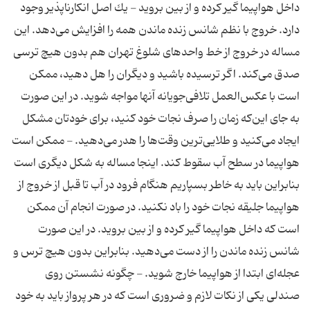
داخل هواپیما گیر كرده و از بین بروید - یك اصل انكارناپذیر وجود
دارد. خروج با نظم شانس زنده ماندن همه را افزایش می‌دهد. این
مساله در خروج از خط واحد‌های شلوغ تهران هم بدون هیچ ترسی
صدق می‌كند. اگر ترسیده باشید و دیگران را هل دهید، ممكن
است با عكس‌العمل تلافی‌جویانه آنها مواجه شوید. در این صورت
به جای این‌كه زمان را صرف نجات خود كنید، برای خودتان مشكل
ایجاد می‌كنید و طلایی‌ترین وقت‌ها را هدر می‌دهید. - ممكن است
هواپیما در سطح آب سقوط كند. اینجا مساله به شكل دیگری است
بنابراین باید به خاطر بسپاریم هنگام فرود در آب تا قبل از خروج از
هواپیما جلیقه نجات خود را باد نكنید. در صورت انجام آن ممكن
است كه داخل هواپیما گیر كرده و از بین بروید. در این صورت
شانس زنده ماندن را از دست می‌دهید. بنابراین بدون هیچ ترس و
عجله‌ای ابتدا از هواپیما خارج شوید. - چگونه نشستن روی
صندلی یكی از نكات لازم و ضروری است كه در هر پرواز باید به خود