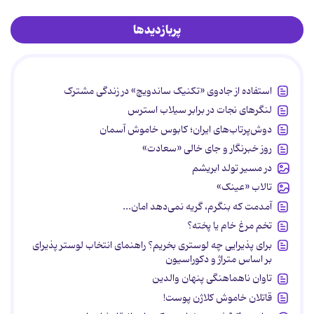
پربازدیدها
استفاده از جادوی «تکنیک ساندویچ» در زندگی مشترک
لنگرهای نجات در برابر سیلاب استرس
دوش‌پرتاب‌های ایران؛ کابوس خاموش آسمان
روز خبرنگار و جای خالی «سعادت»
در مسیر تولد ابریشم
تالاب «عینک»
آمدمت که بنگرم، گریه نمی‌دهد امان...
تخم مرغ خام یا پخته؟
برای پذیرایی چه لوستری بخریم؟ راهنمای انتخاب لوستر پذیرای
بر اساس متراژ و دکوراسیون
تاوان ناهماهنگی پنهان والدین
قاتلان خاموش کلاژن پوست!