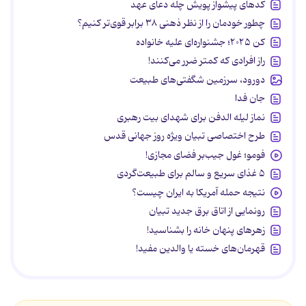
کدهای پیشواز پویش چله دعای عهد
چطور خودمان را از نظر ذهنی ۳۸ برابر قوی‌تر کنیم؟
کن ۲۰۲۵؛ جشنواره‌ای علیه خانواده
راز افرادی که کمتر ضرر می‌کنند!
دورود، سرزمین شگفتی‌های طبیعت
جان فدا
نماز لیله الدفن برای شهدای بیت رهبری
طرح اختصاصی تبیان ویژه روز جهانی قدس
فومو؛ غول جیب‌بر فضای مجازی!
۵ غذای سریع و سالم برای طبیعت‌گردی
نتیجه حمله آمریکا به ایران چیست؟
رونمایی از اتاق برق جدید تبیان
زهرهای پنهان خانه را بشناسید!
قهرمان‌های خسته یا والدین مفید!