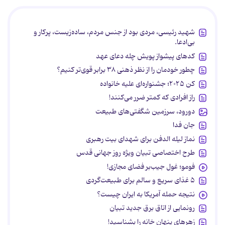
شهید رئیسی، مردی بود از جنس مردم، ساده‌زیست، پرکار و
بی‌ادعا.
کدهای پیشواز پویش چله دعای عهد
چطور خودمان را از نظر ذهنی ۳۸ برابر قوی‌تر کنیم؟
کن ۲۰۲۵؛ جشنواره‌ای علیه خانواده
راز افرادی که کمتر ضرر می‌کنند!
دورود، سرزمین شگفتی‌های طبیعت
جان فدا
نماز لیله الدفن برای شهدای بیت رهبری
طرح اختصاصی تبیان ویژه روز جهانی قدس
فومو؛ غول جیب‌بر فضای مجازی!
۵ غذای سریع و سالم برای طبیعت‌گردی
نتیجه حمله آمریکا به ایران چیست؟
رونمایی از اتاق برق جدید تبیان
زهرهای پنهان خانه را بشناسید!