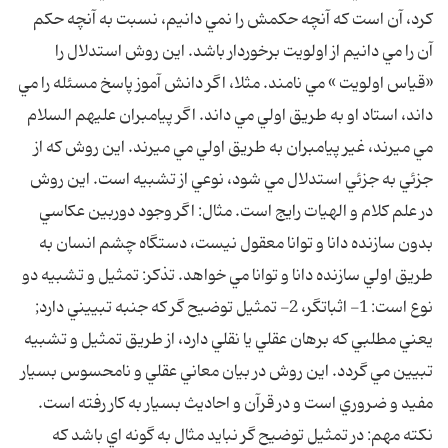
کرد، آن است که آنچه حکمش را نمي دانيم، نسبت به آنچه حکم
آن را مي دانيم از اولويت برخوردار باشد. اين روش استدلال را
«قياس اولويت » مي نامند. مثلا، اگر دانش آموز پاسخ مسئله را مي
داند، استاد او به طريق اولي مي داند. اگر پيامبران عليهم السلام
مي ميرند، غير پيامبران به طريق اولي مي ميرند. اين روش که از
جزئي به جزئي استدلال مي شود، نوعي از تشبيه است. اين روش
در علم کلام و الهيات رايج است. مثال: اگر وجود دوربين عکاسي
بدون سازنده دانا و توانا معقول نيست، دستگاه چشم انسان به
طريق اولي سازنده دانا و توانا مي خواهد. تذکر: تمثيل و تشبيه دو
نوع است: 1- اثباتگر، 2- تمثيل توضيح گر که جنبه تبييني دارد;
يعني مطلبي که برهان عقلي يا نقلي دارد، از طريق تمثيل و تشبيه
تبيين مي گردد. اين روش در بيان معاني عقلي و نامحسوس بسيار
مفيد و ضروري است و در قرآن و احاديث بسيار به کار رفته است.
نکته مهم: در تمثيل توضيح گر نبايد مثال به گونه اي باشد که