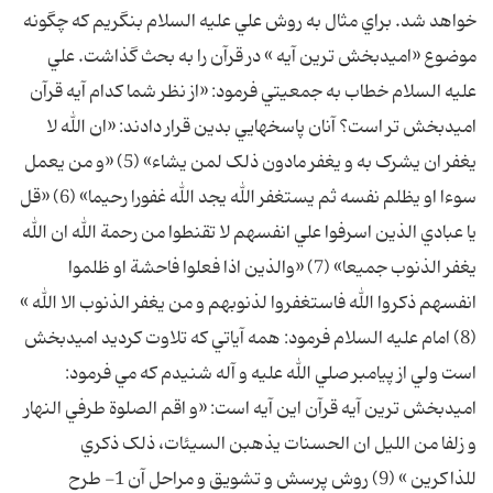
خواهد شد. براي مثال به روش علي عليه السلام بنگريم که چگونه
موضوع «اميدبخش ترين آيه » در قرآن را به بحث گذاشت. علي
عليه السلام خطاب به جمعيتي فرمود: «از نظر شما کدام آيه قرآن
اميدبخش تر است؟ آنان پاسخهايي بدين قرار دادند: «ان الله لا
يغفر ان يشرک به و يغفر مادون ذلک لمن يشاء» (5) «و من يعمل
سوءا او يظلم نفسه ثم يستغفر الله يجد الله غفورا رحيما» (6) «قل
يا عبادي الذين اسرفوا علي انفسهم لا تقنطوا من رحمة الله ان الله
يغفر الذنوب جميعا» (7) «والذين اذا فعلوا فاحشة او ظلموا
انفسهم ذکروا الله فاستغفروا لذنوبهم و من يغفر الذنوب الا الله »
(8) امام عليه السلام فرمود: همه آياتي که تلاوت کرديد اميدبخش
است ولي از پيامبر صلي الله عليه و آله شنيدم که مي فرمود:
اميدبخش ترين آيه قرآن اين آيه است: «و اقم الصلوة طرفي النهار
و زلفا من الليل ان الحسنات يذهبن السيئات، ذلک ذکري
للذاکرين » (9) روش پرسش و تشويق و مراحل آن 1- طرح