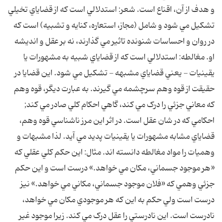
و هدف از آن، اقناع است. شعر: استدلالي است که از قضاياي تخيلي
تشکيل مي شود و شامل (مجاز، استعاره، کنايه و تشبيه) است که
در روان و احساسات شنونده تاثير مي گذارند، نه بر عقل و انديشه
او. مغالطه: استدلالي است که از قضاياي شبيه به مشهورات يا
يقينيات - يعني قضاياي مشبهه - تشکيل مي شود. اين قضايا در
حقيقت از قوه وهم سرچشمه مي گيرند. به عبارت ديگر، قوه وهم
که معاني جزئي را درک مي کند، گاهي احکام کلي صادر مي کند;
احکامي که در شان عقل است. در اثر اين مرز ناشناسي قوه وهم،
قضاياي مشابه مشهورات يا يقينيات پديد مي آيد. لذا مشبهات و
وهميات را مواد مغالطه دانسته اند. مثال: اين حکم کلي عقلي که
«هر موجود جسماني، مکان مي خواهد.» درست است و اين حکم
جزئي وهمي که «فلان موجود جسماني، مکاني مي خواهد.» نيز
درست است ولي حکم به اين که هر موجودي مکان مي خواهد،
نادرست است. اين نادرستي را عقل درک مي کند. زيرا موجود غير