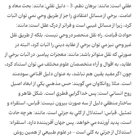
عقلي است; مانند: برهان نظم. 3 - دليل نقلي; مانند: بحث معاد و
امامت. برخي از مسائل اعتقادي را جز از طريق وحي نمي توان اثبات
کرد، زيرا از مسائل غيبي است و فراتر از درک عقل است; مانند:
حوادث قيامت. راه نقل منحصر در وحي نيست. بلکه از طريق نقل
غير وحي نيز مي توان برخي از عقايد ديني را اثبات کرد، البته در
صورتي که نقل متواتر باشد; مانند: معجزات پيامبر. در اثبات برخي از
عقايد، به اقوال و آراء متخصصان علوم مختلف مي توان استناد کرد،
چون اگر مفيد يقين هم نباشد، به عنوان دليل اقناعي سودمند
است. مثلا روانکاوان مي گويند: حس مذهبي يکي از ابعاد اصيل
روح انساني است; پس خداگرايي فطري است. شکل ظاهر و
ساختار منطقي دليل از سه صورت بيرون نيست: قياس، استقراء و
تمثيل. قياس: استدلال از کلي به جزئي است. مانند: هر چه حادث
است، پديد آورنده مي خواهد. پس جهان آفريننده دارد. استقراء:
استدلال از جزئي به کلي است - در علوم طبيعي از همين روش