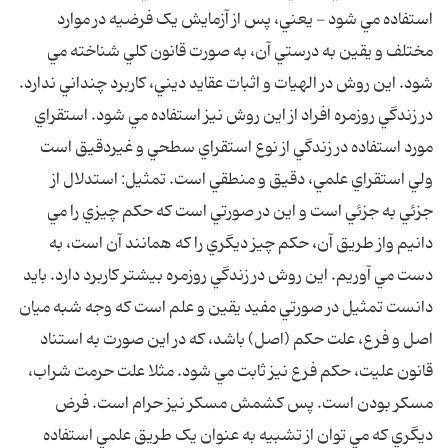
استفاده مي شود - يعني، پس از آزمايش يک فرضيه در موارد
مختلف و يقين به درستي آن، به صورت قانون کلي شناخته مي
شود. اين روش در الهيات و اثبات عقايد ديني، کاربرد چنداني ندارد.
در زندگي روزمره افراد از اين روش نيز استفاده مي شود. استقراي
مورد استفاده در زندگي از نوع استقراي سطحي و غيردقيق است
ولي استقراي علمي، دقيق و منطقي است. تمثيل: استدلال از
جزئي به جزئي است و اين در صورتي است که حکم چيزي را مي
دانيم واز طريق آن، حکم چيز ديگري را که همانند آن است، به
دست مي آوريم. اين روش در زندگي روزمره بيشتر کاربرد دارد. بايد
دانست تمثيل در صورتي مفيد يقين و علم است که وجه شبه ميان
اصل و فرع، علت حکم (اصل) باشد، که در اين صورت به استناد
قانون عليت، حکم فرع نيز ثابت مي شود. مثلا علت حرمت شراب،
مسکر بودن است. پس کشمش مسکر نيز حرام است. فرض
ديگري که مي توان از تشبيه به عنوان يک طريق علمي استفاده