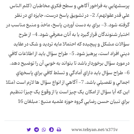
پرسشهايي به فراخور آگاهي و سطح فکري مخاطبان (کلم الناس
علي قدر عقولهم). 2- در تشويق پاسخ درست، جايزه اي در نظر
گرفته شود. 3- براي به دست آوردن پاسخ، ماخذ و منبع مناسب در
اختيار شنوندگان قرار گيرد يا به آنان معرفي شود. 4- از طرح
سؤالات مشکل و پيچيده که احتمالا مايه ترديد و شک در عقايد
ديني افراد است، پرهيز شود. 5- طراح سؤال بايد از اطلاعات کافي
در مورد سؤال برخوردار باشد تا بتواند به خوبي آن را توضيح دهد.
6- طراح سؤال بايد داراي آمادگي و تسلط کافي براي پاسخهاي
اجمالي و تفصيلي باشد. 7- آگاهي از انواع سؤال ها لازم است (مثلا
اين که آيا سؤال از امکان يک چيز است يا از وقوع يک چيز) تنظيم
براي تبيان حسن رضايي گروه حوزه علميه منبع : مبلغان 16