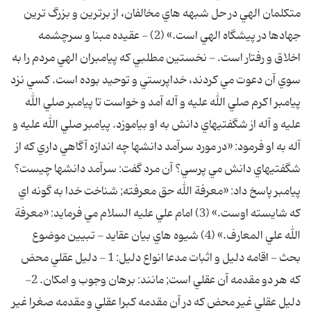
متکلمان الهي در حل شبهه هاي مخالفان، از برترين و بزرگ ترين
جهادها در پيشگاه الهي است.» (2) - عقيده مبنا و سرچشمه
اخلاق و رفتار است. - نخستين مطلبي که پيامبران الهي مردم را به
سوي آن دعوت مي کردند، خداپرستي و توحيد بوده است. کسي نزد
پيامبر اکرم صلي الله عليه و آله آمد و خواست تا پيامبر صلي الله
عليه و آله از شگفتيهاي دانش به او بياموزد. پيامبر صلي الله عليه و
آله به او فرمود: «در مورد سرآمد دانشها چه اندازه آگاهي داري که از
شگفتيهاي دانش مي پرسي؟ آن مرد گفت: سرآمد دانشها چيست؟
پيامبر پاسخ داد: «معرفة الله حق معرفته; شناخت خدا به گونه اي
که شايسته اوست.» (3) امام علي عليه السلام مي فرمايد: «معرفة
الله علي المعارف.» (4) شيوه هاي بيان عقايد - تبيين موضوع
بحث - اقامه دليل و اثبات مدعا انواع دليل: 1 - دليل عقلي محض
که هر دو مقدمه آن عقلي است; مانند: برهان وجوب و امکان. 2-
دليل عقلي غير محض که در آن مقدمه کبرا عقلي و مقدمه صغرا غير