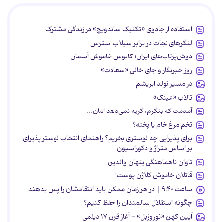
استفاده از جادوی «تکنیک ساندویچ» در زندگی مشترک
لنگرهای نجات در برابر سیلاب استرس
دوش‌پرتاب‌های ایران؛ کابوس خاموش آسمان
روز خبرنگار و جای خالی «سعادت»
در مسیر تولد ابریشم
تالاب «عینک»
آمدمت که بنگرم، گریه نمی‌دهد امان...
تخم مرغ خام یا پخته؟
برای پذیرایی چه لوستری بخریم؟ راهنمای انتخاب لوستر پذیرای
بر اساس متراژ و دکوراسیون
تاوان ناهماهنگی پنهان والدین
قاتلان خاموش کلاژن پوست!
ساعت ۹:۴۰ | در هر زمان ممکن باید انتقامشان را پس بدهند
چگونه استقلال سالمندان را حفظ کنیم؟
آیین کهن «نوروزبل» - آغاز قرن ۱۷ دیلمی