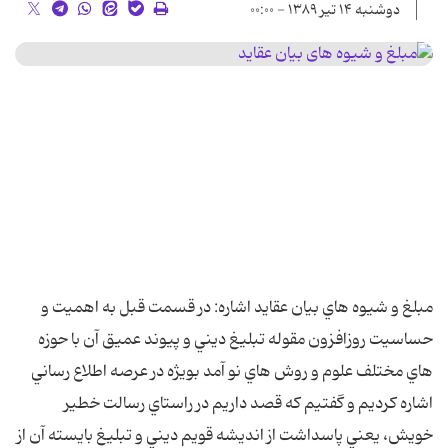
دوشنبه ۱۴ تیر ۱۳۸۹ - ۰۰:۰۰
مبلغ و شيوه هاي بيان عقايد اشاره: در قسمت قبل به اهميت و
حساسيت روزافزون مقوله تبليغ ديني و پيوند عميق آن با حوزه
هاي مختلف علوم و روش هاي نو آمد بويژه در عرصه اطلاع رساني
اشاره کرديم و گفتيم که قصد داريم در راستاي رسالت خطير
خويش، يعني پاسداشت از انديشه قويم ديني و تبليغ بايسته آن از