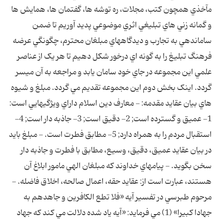
مآخذي همچون کتب، مجلات، ره توشه ها، گفتمان ها، همايش ها
و گمانه زني هاي تبليغي اثري موضوعي پديد آوريم تا ضمن
ساماندهي به تجارب و ديدگاههاي مبلغان محترم، چگونگي عرضه
فرهنگ تبليغ را به گونه اي درخور شکل دهيم تا هر يک از عناصر
علمي اين مجموعه در جاي خود سامان يابد و مراجعه به آن ميسر
گردد. اينک بخش دوم اين مجموعه تقديم مي گردد. مبلغ و شيوه
هاي بيان عقايد مقدمه: - معارف دين اسلام داراي ويژگيهايي است:
1- عميق و گسترده است; 2- دقيق است; 3- جاذبه دار است; 4-
استقبال مردم را به همراه دارد; 5- مطابق فطرت است. - مبلغ بايد
در بيان عقايد عميق، دقيق، وسيع، مطابق با فطرت و جاذبه دار
سخن بگويد. - پيامهاي خداوند که مبلغان الهي مامور ابلاغ آن
هستند، عبارت است از: عقايد حقه، اعمال صالحه، اخلاق فاضله. -
مرحوم طبرسي در تفسير آيه «فلا تطع الکافرين و جاهدهم به
جهادا کبيرا» (1) مي فرمايد: «آيه ياد شده دلالت مي کند که جهاد