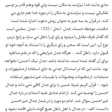
مادي مانند خدا نيازمند به مکان نيست ولي قوه وهم قادر بر چنين
تفکيکي نيست و نيازمندي به مکان را در مورد خدا هم جاري مي
کند. در قرآن به سه چيز به عنوان روش دعوت اشاره شده است:
حکمت، موعظه حسنه، جدل. (نحل / 125) . - جدل: سخني است
که گفتار طرف مقابل را مردود و راي او را باطل مي سازد و رايج ترين
نوع آن، اين است که سخن و راي ديگري را با استناد به آنچه خود او
قبول دارد، باطل کند. - هرگاه جدل شرايطي را که در علم مناظره
براي آن گفته شده است، نداشته باشد، جدل نيک (حسن) نخواهد
بود. مانند اين که در استدلال جدلي به جاي استفاده از مشهورات و
مسلمات، از مظنونات ومقبولات يا يقينيات غير مشهور استفاده
شود. - قرآن کريم شرط حسن را براي جدل کافي نمي داند و جدال
احسن را توصيه مي کند. از امام صادق عليه السلام در باره جدال
غير احسن سؤال شد. امام دو مورد را در شمار جدال غير احسن
دانست: الف - در جدال با اهل باطل هيچ گونه دليلي اقامه نشود و