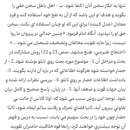
تنها به انکار سخن آنان اکتفا شود. ب - اهل باطل سخن حقي را
بگويد و هدف او اين باشد که از آن به نفع خود استفاده کند و فرد
مجادل (جدل کننده) براي اين که او چنان استفاده اي نکند، سخن
حق او را نپذيرد. آنگاه امام فرمود: «چنين جدالي بر پيروان ما روا
نيست، زيرا مايه تقويت مخالفان وتضعيف شيعيان مي شود ...»
(احتجاج طبرسي، طبع مشهد، صص 21 و 22) روش مشارکت در
بحث و مراحل آن 1- موضوع مورد بحث روي تابلو نوشته شود. 2- از
حضار خواسته شود هرگونه اطلاعاتي که در باره آن دارند بگويند. 3-
يادداشت اطلاعات حضار بر روي تابلو. 4- بررسي نظرات ارائه شده و
بيان جهات قوت و ضعف آنها. 5- در پايان، پاسخ صحيح و کامل بيان
شود. توجه: اين روش سبب مي شود که: اولا کلاس از حالت بي
تفاوتي بيرون آيد، ثانيا فضاي تحرک و رقابت سالم ايجاد شود، ثالثا
حضار چون خود را در بحث سهيم مي يابند، نسبت به درس و فهم
آن توجه بيشتري خواهند کرد، رابعا قوه خلاقيت حاضران تقويت