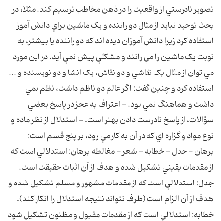
تصوير نادرستي از واقعيت را در ذهن مخاطب ترسيم کند. مثلا، در
بحث توحيد نبايد از مثال دو راننده و يک ماشين براي دانش آموز
استفاده کرد زيرا دانش آموزان ديده اند که دو راننده يا بيشتر، به
نوبت يک ماشين را مي رانند و مشکلي پيش نمي آيد. در اين مورد
مي توان از مثال يک نقاشي و دو نقاش، يک انشا و دو نويسنده و ...
استفاده کرد و چنين گفت: اگر عالم دو ناظم داشت، نظم نمي
داشت و هماهنگ نمي بود. - اعتراف به عجز در پاسخ بعضي
سؤالات، از پاسخ نادرست دادن بهتر است. - استدلال از نظر ماده و
نوع مواد و گزاره اي که در آن به کار مي رود، بر پنج قسم است:
برهان - جدل - خطابه - شعر - مغالطه برهان: استدلالي است که
از مقدمات يقيني تشکيل شده و هدف از آن اثبات حقيقت است.
جدل: استدلالي است که از مقدمات مشهور و مسلم تشکيل شده و
هدف از آن الزام است (طرف نتواند نتيجه استدلال را انکار کند).
خطابه: استدلالي است که از مقدمات مقبول و مظنون تشکيل شود