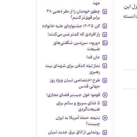
عهد
زل این
چطور خودمان را از نظر ذهنی ۳۸
دانسته
برابر قوی‌تر کنیم؟
کن ۲۰۲۵؛ جشنواره‌ای علیه خانواده
راز افرادی که کمتر ضرر می‌کنند!
دورود، سرزمین شگفتی‌های
طبیعت
جان فدا
نماز لیله الدفن برای شهدای بیت
رهبری
طرح اختصاصی تبیان ویژه روز
جهانی قدس
فومو؛ غول جیب‌بر فضای مجازی!
۵ غذای سریع و سالم برای
طبیعت‌گردی
نتیجه حمله آمریکا به ایران
چیست؟
رونمایی از اتاق برق جدید تبیان