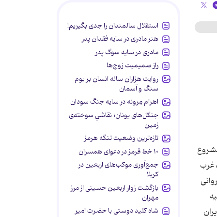
استقلال سالمندان را جدی بگیریم!
هنر مادری در سایه‌ فقدان پدر
مادری در سایه سوگ پدر
راز صمیمیت زوج‌ها
روایت هزاران ساله انسان بر بوم
سنگ و آسمان
اهرام مِروئه در سایه جنگ سودان
جنگل‌های یونان؛ نقاشیِ سوخته‌ی
زمین
تازه‌ترین وضعیت تنگه هرمز
مشروع
۱۰ خط قرمز در دعوای همسران
جمع‌آوری موکب‌های اربعین در
 غرب
کربلا
وانی
بازگشت زوار اربعین حسینی از مرز
لیه
مهران
شاه کلید دوستی با حضرت امیر
ران