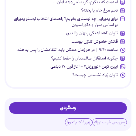
آمدمت که بنگرم، گریه نمی‌دهد امان...
تخم مرغ خام یا پخته؟
برای پذیرایی چه لوستری بخریم؟ راهنمای انتخاب لوستر پذیرای
بر اساس متراژ و دکوراسیون
تاوان ناهماهنگی پنهان والدین
قاتلان خاموش کلاژن پوست!
ساعت ۹:۴۰ | در هر زمان ممکن باید انتقامشان را پس بدهند
چگونه استقلال سالمندان را حفظ کنیم؟
آیین کهن «نوروزبل» - آغاز قرن ۱۷ دیلمی
تاوان زیاد نشستن چیست؟
وب‌گردی
سرویس خواب نوزاد
زیورآلات پاندورا