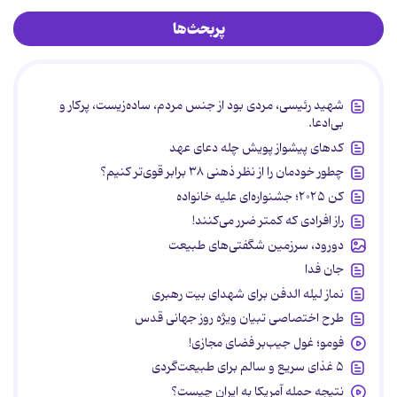
پربحث‌ها
شهید رئیسی، مردی بود از جنس مردم، ساده‌زیست، پرکار و
بی‌ادعا.
کدهای پیشواز پویش چله دعای عهد
چطور خودمان را از نظر ذهنی ۳۸ برابر قوی‌تر کنیم؟
کن ۲۰۲۵؛ جشنواره‌ای علیه خانواده
راز افرادی که کمتر ضرر می‌کنند!
دورود، سرزمین شگفتی‌های طبیعت
جان فدا
نماز لیله الدفن برای شهدای بیت رهبری
طرح اختصاصی تبیان ویژه روز جهانی قدس
فومو؛ غول جیب‌بر فضای مجازی!
۵ غذای سریع و سالم برای طبیعت‌گردی
نتیجه حمله آمریکا به ایران چیست؟