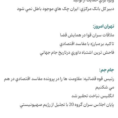
ويژه براي حمايت از توليد
دبير کل بانک مرکزي: ايران چک هاي موجود باطل نمي شود
تهران امروز:
ملاقات سران قوا در همايش قضا
تاکيد بر مبارزه با مفاسد اقتصادي
فاحش ترين اشتباه داوري درتاريخ جام جهاني
جام جم:
رئيس قوه قضائيه: مقاومت ها را در پرونده مفاسد اقتصادي در هم
مي شکنيم
انگليس نباخت تحقير شد
پايان اجلاس سران گروه 20 با تجليل از رژيم صهيونيستي