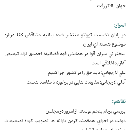
جهان بالاتر رفت
اسرار:
در پايان نشست تورنتو منتشر شد؛ بيانيه متناقض G8 درباره
موضوع هسته اي ايران
سخنراني سران قوا در همايش قوه قضائيه؛ احمدي نژاد تبعيض
آغاز بداخلاقي است
علي لاريجاني: بايد حق را در کشور اجرا کنيم
آملي لاريجاني: مقاومت هايي در برخورد با مفاسد هست
تفاهم:
بررسي برنام پنجم توسعه از امروز در مجلس
دولت در اجراي هدفمند کردن يارانه ها تصويب کرد؛ تصميمات