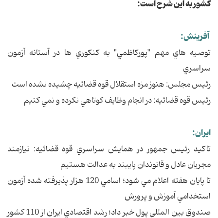
کشور به اين شرح است:
آفرينش:
توصيه هاي مهم "پورکاظمي" به کنکوري ها در آستانه آزمون
سراسري
رئيس مجلس: هنوز مزه استقلال قوه قضائيه چشيده نشده است
رئيس قوه قضائيه: در انجام وظايف کوتاهي نکرده و نمي کنيم
ايران:
تاکيد رئيس جمهور در همايش سراسري قوه قضائيه: نيازمند
مجريان عادل و قانوندان پايبند به عدالت هستيم
تا پايان هفته اعلام مي شود؛ اسامي 120 هزار پذيرفته شده آزمون
استخدامي آموزش و پرورش
صندوق بين المللي پول خبر داد؛ رشد اقتصادي ايران از 110 کشور