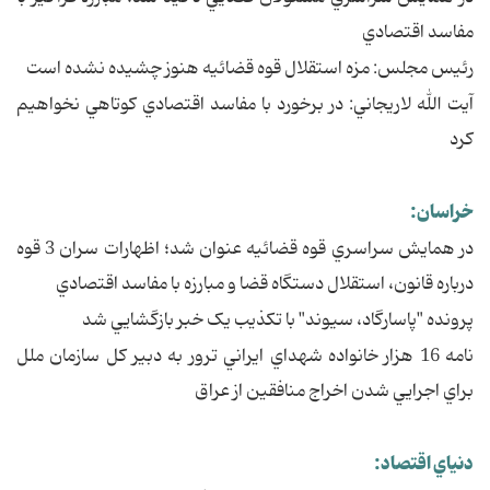
مفاسد اقتصادي
رئيس مجلس: مزه استقلال قوه قضائيه هنوز چشيده نشده است
آيت الله لاريجاني: در برخورد با مفاسد اقتصادي کوتاهي نخواهيم
کرد
خراسان:
در همايش سراسري قوه قضائيه عنوان شد؛ اظهارات سران 3 قوه
درباره قانون، استقلال دستگاه قضا و مبارزه با مفاسد اقتصادي
پرونده "پاسارگاد، سيوند" با تکذيب يک خبر بازگشايي شد
نامه 16 هزار خانواده شهداي ايراني ترور به دبير کل سازمان ملل
براي اجرايي شدن اخراج منافقين از عراق
دنياي اقتصاد: