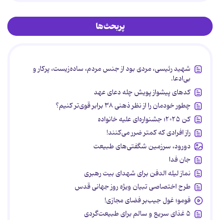
پربحث‌ها
شهید رئیسی، مردی بود از جنس مردم، ساده‌زیست، پرکار و
بی‌ادعا.
کدهای پیشواز پویش چله دعای عهد
چطور خودمان را از نظر ذهنی ۳۸ برابر قوی‌تر کنیم؟
کن ۲۰۲۵؛ جشنواره‌ای علیه خانواده
راز افرادی که کمتر ضرر می‌کنند!
دورود، سرزمین شگفتی‌های طبیعت
جان فدا
نماز لیله الدفن برای شهدای بیت رهبری
طرح اختصاصی تبیان ویژه روز جهانی قدس
فومو؛ غول جیب‌بر فضای مجازی!
۵ غذای سریع و سالم برای طبیعت‌گردی