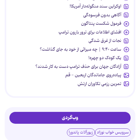
اوکراین سند منگوله‌دار آمریکا!
آگاهی بدون فرسودگی
فرمول شکست پنتاگون
افشای اطلاعات برای ترور بارون ترامپ
نجات از غرق شدگی
ساعت ۹:۴۰ | چه میراثی از خود به جای گذاشت؟
یک کودک دو چهره!
آزادگان جهان برای حذف ترامپ دست به کار شدند؟
پیاده‌روی جاماندگان اربعین - قم
تمرین رزمی تکاوران ارتش
وب‌گردی
سرویس خواب نوزاد
زیورآلات پاندورا