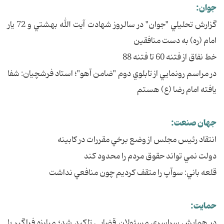
جوان:
گزارش تحليلي "جوان" در سالروز شهادت آيت الله بهشتي و 72 يار
امام (ره) به دست منافقين
خط نفاق از فتنه 60 تا فتنه 88
در مراسم رونمايي از تابلوي دوم "ضامن آهو"؛ استاد فرشچيان: شفا
يافته امام رضا (ع) هستم
جهان صنعت:
انتقاد رئيس مجلس از وضع برخي مقررات در کابينه
دولت نمي تواند حقوق مردم را محدود کند
قلعه باني: سوآپ را متقف کرديم چون منافعي نداشت
حمايت:
در همايش سراسري مسئولان قضايي تاکيد شد؛ مبارزه فراگير با