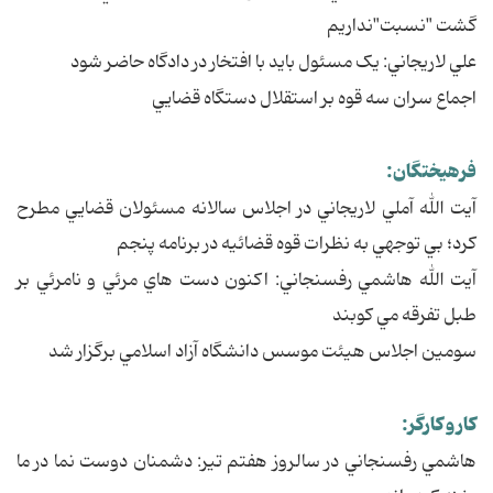
گشت "نسبت"نداريم
علي لاريجاني: يک مسئول بايد با افتخار در دادگاه حاضر شود
اجماع سران سه قوه بر استقلال دستگاه قضايي
فرهيختگان:
آيت الله آملي لاريجاني در اجلاس سالانه مسئولان قضايي مطرح
کرد؛ بي توجهي به نظرات قوه قضائيه در برنامه پنجم
آيت الله هاشمي رفسنجاني: اکنون دست هاي مرئي و نامرئي بر
طبل تفرقه مي کوبند
سومين اجلاس هيئت موسس دانشگاه آزاد اسلامي برگزار شد
کار و کارگر:
هاشمي رفسنجاني در سالروز هفتم تير: دشمنان دوست نما در ما