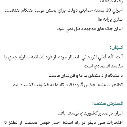
رخنه کرده اند
اجراي 10 بسته حمايتي دولت براي بخش توليد هنگام هدفمند
سازي يارانه ها
ايران چک هاي موجود باطل نمي شود
کيهان:
آيت الله آملي لاريجاني: انتظار مردم از قوه قضائيه مبارزه جدي با
مفاسد اقتصادي است
دانشگاه آزاد متعلق به ما و فرزندان ماست!
تظاهرات عليه اجلاس گروه 20 درکانادا به خشونت کشيده شد
گسترش صنعت:
ايران در صدرر کشورهاي توسعه يافته
افتخارات ملي ديگر در راه است؛ اخبار خوش صنعت از نطنز تا