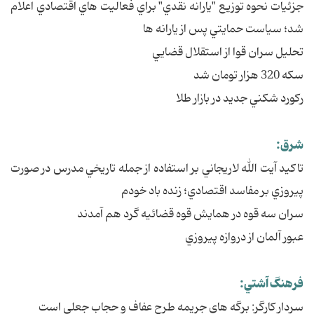
جزئيات نحوه توزيع "يارانه نقدي" براي فعاليت هاي اقتصادي اعلام
شد؛ سياست حمايتي پس از يارانه ها
تحليل سران قوا از استقلال قضايي
سکه 320 هزار تومان شد
رکورد شکني جديد در بازار طلا
شرق:
تاکيد آيت الله لاريجاني بر استفاده از جمله تاريخي مدرس در صورت
پيروزي بر مفاسد اقتصادي؛ زنده باد خودم
سران سه قوه در همايش قوه قضائيه گرد هم آمدند
عبور آلمان از دروازه پيروزي
فرهنگ آشتي:
سردار کارگر: برگه هاي جريمه طرح عفاف و حجاب جعلي است