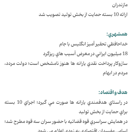
مازندران
ارائه 10 بسته حمايت از بخش توليد تصويب شد
همشهري:
خداحافظي تحقير آميز انگليس با جام
18 ميليون ايراني در معرض آسيب هاي ريزگرد
سازوکار پرداخت نقدي يارانه ها هنوز نامشخص است؛ دولت مردد،
مردم در ابهام
هدف و اقتصاد:
در راستاي هدفمندي يارانه ها صورت مي گيرد؛ اجراي 10 بسته
براي حمايت از بخش توليد
در همايش سراسري قوه قضائيه با حضور سران سه قوه مطرح شد؛
اسامي مفسدان اقتصادي به زودي اعلام مي شود