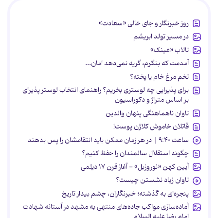
روز خبرنگار و جای خالی «سعادت»
در مسیر تولد ابریشم
تالاب «عینک»
آمدمت که بنگرم، گریه نمی‌دهد امان...
تخم مرغ خام یا پخته؟
برای پذیرایی چه لوستری بخریم؟ راهنمای انتخاب لوستر پذیرای
بر اساس متراژ و دکوراسیون
تاوان ناهماهنگی پنهان والدین
قاتلان خاموش کلاژن پوست!
ساعت ۹:۴۰ | در هر زمان ممکن باید انتقامشان را پس بدهند
چگونه استقلال سالمندان را حفظ کنیم؟
آیین کهن «نوروزبل» - آغاز قرن ۱۷ دیلمی
تاوان زیاد نشستن چیست؟
پنجره‌ای به گذشته؛ خبرنگاران، چشم بیدار تاریخ
آماده‌سازی مواکب جاده‌های منتهی به مشهد در آستانه شهادت
امام رضا علیه السلام