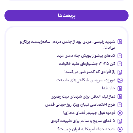
پربحث‌ها
شهید رئیسی، مردی بود از جنس مردم، ساده‌زیست، پرکار و
بی‌ادعا.
کدهای پیشواز پویش چله دعای عهد
کن ۲۰۲۵؛ جشنواره‌ای علیه خانواده
راز افرادی که کمتر ضرر می‌کنند!
دورود، سرزمین شگفتی‌های طبیعت
جان فدا
نماز لیله الدفن برای شهدای بیت رهبری
طرح اختصاصی تبیان ویژه روز جهانی قدس
فومو؛ غول جیب‌بر فضای مجازی!
۵ غذای سریع و سالم برای طبیعت‌گردی
نتیجه حمله آمریکا به ایران چیست؟