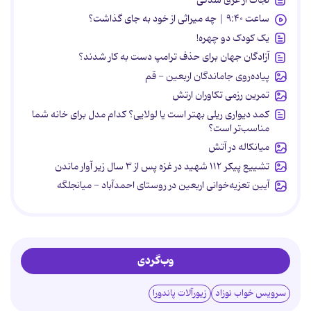
ساعت ۹:۴۰ | چه میراثی از خود به جای گذاشت؟
یک کودک دو چهره!
آزادگان جهان برای حذف ترامپ دست به کار شدند؟
پیاده‌روی جاماندگان اربعین - قم
تمرین رزمی تکاوران ارتش
کمد دیواری ریلی بهتر است یا لولایی؟ کدام مدل برای خانه شما
مناسب‌تر است؟
میانکاله در آتش
تشییع پیکر ۱۱۲ شهید در غزه پس از ۳ سال زیر آوار ماندن
آیین تعزیه‌خوانی اربعین در روستای احمدآباد - میانجلگه
وب‌گردی
سرویس خواب نوزاد
زیورآلات پاندورا