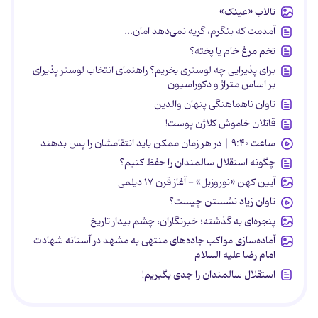
تالاب «عینک»
آمدمت که بنگرم، گریه نمی‌دهد امان...
تخم مرغ خام یا پخته؟
برای پذیرایی چه لوستری بخریم؟ راهنمای انتخاب لوستر پذیرای
بر اساس متراژ و دکوراسیون
تاوان ناهماهنگی پنهان والدین
قاتلان خاموش کلاژن پوست!
ساعت ۹:۴۰ | در هر زمان ممکن باید انتقامشان را پس بدهند
چگونه استقلال سالمندان را حفظ کنیم؟
آیین کهن «نوروزبل» - آغاز قرن ۱۷ دیلمی
تاوان زیاد نشستن چیست؟
پنجره‌ای به گذشته؛ خبرنگاران، چشم بیدار تاریخ
آماده‌سازی مواکب جاده‌های منتهی به مشهد در آستانه شهادت
امام رضا علیه السلام
استقلال سالمندان را جدی بگیریم!