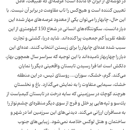
در گوشه‌ای از ایران جا مانده‌ است؛ عرصه‌ای كه طبیعت، عامل
تعیین كننده است و هیچ‌كس را تاب مقاومت در برابر آن نیست. با
این حال، چابهار را می‌توان یكی از معدود عرصه‌های مهار شده این
دیار دانست، سكونتگاه‌های انسانی در شعاع 150 كیلومتری از این
نقطه تقریباً كم جمعیت پراكنده‌اند. شاید دریا، كشتی و تجارت
سبب شده عده‌ای چابهار را برای زیستن انتخاب كنند. عده‌ای این
دیار را چهاربهار نامیده‌اند با این توجیه كه سراسر سال همچون بهار،
دلكش است اما فرا رسیدن تابستان واقعیتی دیگر را نمایان
می‌كند. گرم، خشک، سوزان... روستای تیس، در این منطقه
خشك، سیمایی متفاوت را به نمایش می‌گذارد. باغ و نخلستانِ
هرچند كوچك در سرزمینیِ كه سایه درخت در تابستان كیمیاست از
یك‌سو و تپه‌هایی پر خلل و فرج از سوی دیگر منظره‌ای چشم‌نواز را
به مسافران ارزانی می‌كند. دیدنی‌های این سرزمین اما در شهر و
ساختمان و هتل‌ لوكس خلاصه نمی‌شود. زیبایی‌های جنوب