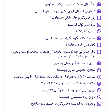
لنگرهای نجات در برابر سیلاب استرس
دوش‌پرتاب‌های ایران؛ کابوس خاموش آسمان
روز خبرنگار و جای خالی «سعادت»
در مسیر تولد ابریشم
تالاب «عینک»
آمدمت که بنگرم، گریه نمی‌دهد امان...
تخم مرغ خام یا پخته؟
برای پذیرایی چه لوستری بخریم؟ راهنمای انتخاب لوستر پذیرای
بر اساس متراژ و دکوراسیون
تاوان ناهماهنگی پنهان والدین
قاتلان خاموش کلاژن پوست!
ساعت ۹:۴۰ | در هر زمان ممکن باید انتقامشان را پس بدهند
چگونه استقلال سالمندان را حفظ کنیم؟
آیین کهن «نوروزبل» - آغاز قرن ۱۷ دیلمی
تاوان زیاد نشستن چیست؟
پنجره‌ای به گذشته؛ خبرنگاران، چشم بیدار تاریخ