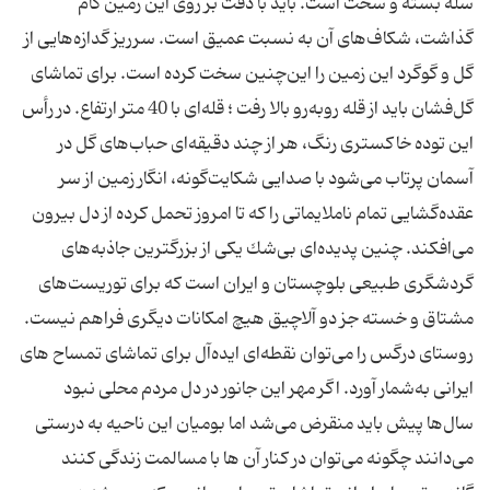
سله بسته و سخت است. باید با دقت بر روی این زمین گام
گذاشت، شكاف‌های آن به نسبت عمیق است. سرریز گدازه‌هایی از
گل و گوگرد این زمین را این‌چنین سخت كرده‌ است. برای تماشای
گل‌فشان باید از قله رو‌به‌رو بالا رفت ؛ قله‌ای با 40 متر ارتفاع. در رأس
این توده‌ خاكستری رنگ، هر از چند دقیقه‌ای حباب‌های گل در
آسمان پرتاب می‌شود با صدایی شكایت‌گونه، انگار زمین از سر
عقده‌گشایی تمام ناملایماتی را كه تا امروز تحمل كرده از دل بیرون
می‌افكند. چنین پدیده‌ای بی‌شك یكی از بزرگترین جاذبه‌های
گردشگری طبیعی بلوچستان و ایران است كه برای توریست‌های
مشتاق و خسته جز دو آلاچیق هیچ امكانات دیگری فراهم نیست.
روستای درگس را می‌توان نقطه‌ای ایده‌آل برای تماشای تمساح های
ایرانی به‌شمار آورد. اگر مهر این جانور در دل مردم محلی نبود
سال‌ها پیش باید منقرض می‌شد اما بومیان این ناحیه به درستی
می‌دانند چگونه می‌توان در كنار آن ها با مسالمت زندگی کنند