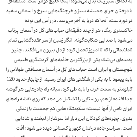
به لكه‌ای سبز رنگ بدل می‌شود؛ اینجا خلیج گواتر است. منطقه‌ای
با درختان حرای همیشه سبز و خرچنگ‌هایی سرخ و آسمانی سفید
در دوردست، آنجا كه دریا به آخر می‌رسد. در رأس این توده‌
خاكستری رنگ، هر از چند دقیقه‌ای حباب‌های گل در آسمان پرتاب
می‌شود با صدایی شكایت‌گونه، انگار زمین از سر عقده‌گشایی تمام
ناملایماتی را كه تا امروز تحمل كرده از دل بیرون می‌افكند. چنین
پدیده‌ای بی‌شك یكی از بزرگترین جاذبه‌های گردشگری طبیعی
بلوچستان و ایران است حباب‌های گِل در آسمان مسافتی طولانی را
باید پیمود تا به یكی از شگفتی‌های ایران رسید. از چابهار حدود 120
كیلومتر به سمت غرب را باید طی كرد. میانه راه چادرهایی هر گوشه
جدا افتاده از هم، روستایی را تشكیل می‌دهد كه روی نقشه راه‌های
ایران نامی از آنها نیست؛ سكونتگاه‌هایی كم جمعیت با زندگی
بدوی. چهره‌های كودكان این دیار اما سرشار از لبخند و شادابی
است. سراسر جاده درختان كهور پاكستانی دیده می‌شود؛ آفت