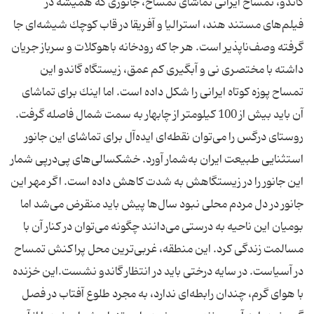
گاندو، تمساح ایرانی تماشای تمساح، جانوری كه همیشه در
فیلم‌های مستند هند، استرالیا و آفریقا در قاب كوچك شیشه‌ای جا
گرفته وصف‌ناپذیر است. هر جا كه رودخانه باهوكلات و سرباز جریان
داشته با مختصری نی ‌و آبگیری كم عمق، زیستگاه گاندو این
تمساح پوزه كوتاه ایرانی را شكل داده است. اما اینك برای تماشای
آن باید بیش از 100 كیلومتر از چابهار به سمت شمال فاصله گرفت.
روستای درگس را می‌توان نقطه‌ای ایده‌آل برای تماشای این جانور
استثنایی طبیعت ایران به‌شمار آورد. خشكسالی‌های پی‌در‌پی شمار
این جانور را در زیستگاهش به شدت كاهش داده‌ است. اگر مهر این
جانور در دل مردم محلی نبود سال‌ها پیش باید منقرض می‌شد اما
بومیان این ناحیه به درستی می‌دانند چگونه می‌توان در كنار آن با
مسالمت زندگی كرد. این منطقه، غربی‌ترین محل پراكنش تمساح
در آسیاست. در سایه درختی باید در انتظار گاندو نشست.این خزنده
با هوای گرم، چندان رابطه‌ای ندارد، به مجرد طلوع آفتاب در فصل