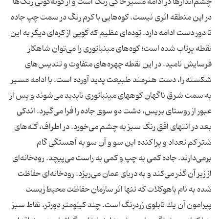
چشم‌اندازها در ادامه مسیر خاكی رنگ است و از گونه‌گونی رنگ‌ها
در این منطقه اثری نیست. كوه‌هایی با كرم رنگ در سمت چپ جاده
تا دور دست ادامه دارد. توده‌ای عظیم كه گویی از كره‌ای دیگر به این
نقطه پرتاب شده است؛ كوه‌های مینیاتوری را می‌توان شاهكار
فرسایش نامید. در این نقطه چهره‌های متفاوت و تندیس‌های
شكسته را، دست هنرمند طبیعت پدید آورده است. با ادامه مسیر
به سمت شرق ناگهان كو‌ههای مینیاتوری ناپدید می‌شوند و پس از
عبور از روستای بریس، دشت دو سوی جاده را فرا می‌گیرد. اندكی
بعد در انتهای افق رنگ سبز به چشم می‌خورد. در اطراف، گله‌های
شتر كم تعداد و پراكنده این سو و آن سو به آهستگی گام
برمی‌دارند. جاده كمی به چپ و كمی به راست می‌پیچد. رودخانه‌ای
از زیر آن گذر می‌كند و به دریای عمان می‌ریزد. رودخانه‌ای حفاظت
شده به نام باهوكلات كه تنها اثر سازمان حفاظت محیط‌زیست
پیرامون آن یك تابلوی زردرنگ است. چند كیلومتر دورتر، نقاط سبز