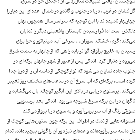
بلوچستان، یعنی طبیعت مثال‌زدنی آن؛ جنگل‌ حرا در شرق،
گل‌فشان در غرب، دریا در جنوب و گاندو در شمال. عده‌ای این دیار را
چهاربهار نامیده‌اند با این توجیه كه سراسر سال همچون بهار،
دلكش است اما فرا رسیدن تابستان واقعیتی دیگر را نمایان
می‌كند؛ گرم، خشک، سوزان... سرخی آب، مینیاتور و حرا برای
رسیدن به خلیج پرآوازه گواتر باید راهی كه از چابهار به سمت شرق
می‌رود را دنبال كرد. اندكی پس از عبور از شهر چابهار، بركه‌ای در
جنوب جاده نمایان می‌شود كه نوار كوچكی از ماسه آن را از دریا جدا
كرده است، بركه‌ای كه آب سرخ آن در ساعت‌های مختلف روز تغییر
می‌كند. پرستوی دریایی در بالای این آبگیر كوچك، بال می‌گشاید و
ناگهان در این بركه سرخ شیرجه می‌رود. اندكی بعد پرستویی
صورتی رنگ از آب سر برمی‌آورد و به سوی دریا پرواز می‌كند.
استوانه‌هایی از نمك در اطراف این بركه چون ستون‌هایی كوچك از
دل ماسه سر برآورده‌اند و عده‌ای نیز دور آن را گونی پیچیده‌اند. تمام