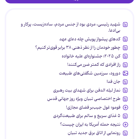
شهید رئیسی، مردی بود از جنس مردم، ساده‌زیست، پرکار و
بی‌ادعا.
کدهای پیشواز پویش چله دعای عهد
چطور خودمان را از نظر ذهنی ۳۸ برابر قوی‌تر کنیم؟
کن ۲۰۲۵؛ جشنواره‌ای علیه خانواده
راز افرادی که کمتر ضرر می‌کنند!
دورود، سرزمین شگفتی‌های طبیعت
جان فدا
نماز لیله الدفن برای شهدای بیت رهبری
طرح اختصاصی تبیان ویژه روز جهانی قدس
فومو؛ غول جیب‌بر فضای مجازی!
۵ غذای سریع و سالم برای طبیعت‌گردی
نتیجه حمله آمریکا به ایران چیست؟
رونمایی از اتاق برق جدید تبیان