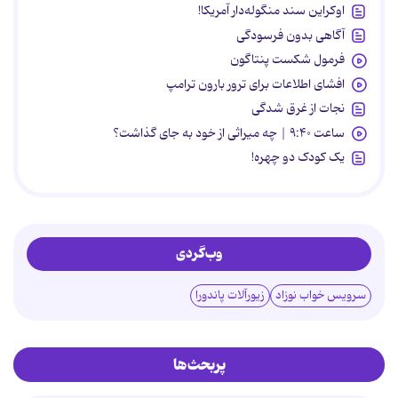
اوکراین سند منگوله‌دار آمریکا!
آگاهی بدون فرسودگی
فرمول شکست پنتاگون
افشای اطلاعات برای ترور بارون ترامپ
نجات از غرق شدگی
ساعت ۹:۴۰ | چه میراثی از خود به جای گذاشت؟
یک کودک دو چهره!
وب‌گردی
سرویس خواب نوزاد
زیورآلات پاندورا
پربحث‌ها