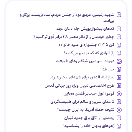
شهید رئیسی، مردی بود از جنس مردم، ساده‌زیست، پرکار و
بی‌ادعا.
کدهای پیشواز پویش چله دعای عهد
چطور خودمان را از نظر ذهنی ۳۸ برابر قوی‌تر کنیم؟
کن ۲۰۲۵؛ جشنواره‌ای علیه خانواده
راز افرادی که کمتر ضرر می‌کنند!
دورود، سرزمین شگفتی‌های طبیعت
جان فدا
نماز لیله الدفن برای شهدای بیت رهبری
طرح اختصاصی تبیان ویژه روز جهانی قدس
فومو؛ غول جیب‌بر فضای مجازی!
۵ غذای سریع و سالم برای طبیعت‌گردی
نتیجه حمله آمریکا به ایران چیست؟
رونمایی از اتاق برق جدید تبیان
زهرهای پنهان خانه را بشناسید!