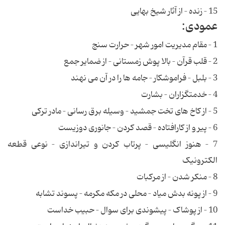
15 – زنده – از آثار شیخ بهایی
عمودی:
1 – مقام مدیریت امور شهر – حرارت سنج
2 – قلب قرآن – بالا پوش زمستانی – از ضمایر جمع
3 – بلبل – فراموشکار – جامه ها را در آن می نهند
4 – خدمتگزاران – بشارت
5 – از کاخ های تخت جمشید – وسیله برق رسانی – مادر ترکی
6 – پیر و از کارافتاده – قصد کردن – جانوری دوزیست
7 – هنوز انگلیسی – پرتاب کردن و تیراندازی – نوعی قطعه
الکترونیک
8 – منکر شدن – از مرکبات
9 – از پونه بدش میاد – محلی در مکه مکرمه – پسوند تشابه
10 – از پوشاک – پیشوندی برای سوال – حبیب خداست