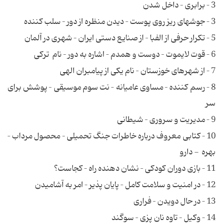
3 – برابری – داخل شدن
3 – جوشهای ریز روی پوست – دیدن منظره از دور – سلب کننده
5 – تکرار حرفی از الفبا – از صنایع دستی ایران – شهری در آلمان
6 – قوت لایموت – دوست و همدم – اشاره به دور – نام ترکی
7 – از شهرهای خوزستان – نام یکی از پیامبران الهی
8 – رسم کننده – مساوی عامیانه – نت سوم موسیقی – پوشش برای
سر
9 – مدیریت و سروری – شیطانی
10 – کتابی معروف درباره خاطرات جنگ تحمیلی – محصول مرداب –
بهره - دارو
11 – بازی دوران کودکی – نشان دهنده راه – کجاست؟
12 – در امنیت و سلامت کامل – پایان پذیر – امر به آشامیدن
13 – در حال دویدن – فراری
14 – وکیل – تاوه نان پزی – سوگند