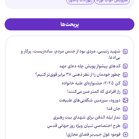
سرویس خواب نوزاد
زیورآلات پاندورا
پربحث‌ها
شهید رئیسی، مردی بود از جنس مردم، ساده‌زیست، پرکار و
بی‌ادعا.
کدهای پیشواز پویش چله دعای عهد
چطور خودمان را از نظر ذهنی ۳۸ برابر قوی‌تر کنیم؟
کن ۲۰۲۵؛ جشنواره‌ای علیه خانواده
راز افرادی که کمتر ضرر می‌کنند!
دورود، سرزمین شگفتی‌های طبیعت
جان فدا
نماز لیله الدفن برای شهدای بیت رهبری
طرح اختصاصی تبیان ویژه روز جهانی قدس
فومو؛ غول جیب‌بر فضای مجازی!