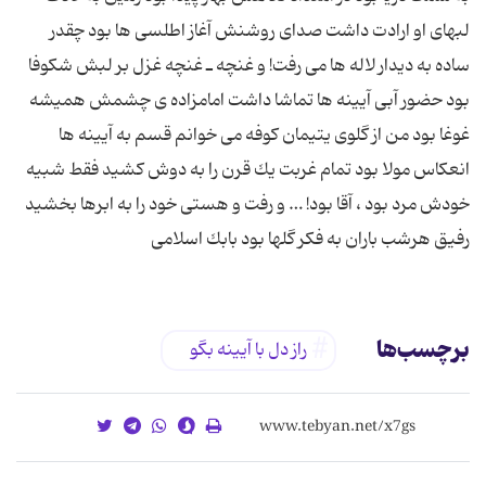
لبهاى او ارادت داشت صداى روشنش آغاز اطلسى ها بود چقدر
ساده به دیدار لاله ها مى رفت! و غنچه ـ غنچه غزل بر لبش شكوفا
بود حضور آبى آیینه ها تماشا داشت امامزاده ى چشمش همیشه
غوغا بود من از گلوى یتیمان كوفه مى خوانم قسم به آیینه ها
انعكاس مولا بود تمام غربت یك قرن را به دوش كشید فقط شبیه
خودش مرد بود ، آقا بود! … و رفت و هستى خود را به ابرها بخشید
رفیق هرشب باران به فكر گلها بود بابك اسلامى
برچسب‌ها
راز دل با آیینه بگو