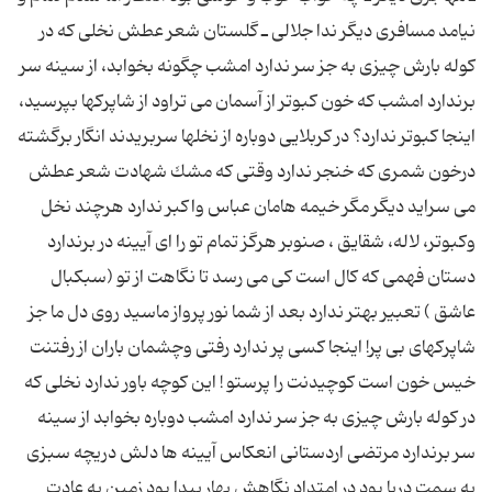
نیامد مسافرى دیگر ندا جلالى ـ گلستان شعر عطش نخلى كه در
كوله بارش چیزى به جز سر ندارد امشب چگونه بخوابد، از سینه سر
برندارد امشب كه خون كبوتر از آسمان مى تراود از شاپركها بپرسید،
اینجا كبوتر ندارد؟ در كربلایى دوباره از نخلها سربریدند انگار برگشته
درخون شمرى كه خنجر ندارد وقتى كه مشك شهادت شعر عطش
مى سراید دیگر مگر خیمه هامان عباس واكبر ندارد هرچند نخل
وكبوتر، لاله، شقایق ، صنوبر هرگز تمام تو را اى آیینه در برندارد
دستان فهمى كه كال است كى مى رسد تا نگاهت از تو (سبكبال
عاشق ) تعبیر بهتر ندارد بعد از شما نور پرواز ماسید روى دل ما جز
شاپركهاى بى پر! اینجا كسى پر ندارد رفتى وچشمان باران از رفتنت
خیس خون است كوچیدنت را پرستو ! این كوچه باور ندارد نخلى كه
در كوله بارش چیزى به جز سر ندارد امشب دوباره بخوابد از سینه
سر برندارد مرتضى اردستانى انعكاس آیینه ها دلش دریچه سبزى
به سمت دریا بود در امتداد نگاهش بهار پیدا بود زمین به عادت