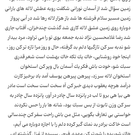
زمین سؤال شد از آسمان نورانى شكفت روبه عطش لاله هاى بارانى
زمین مسیر سلام فرشته ها شد باز هزار لاله رها شد در آبى پرواز
دوباره روى زمین عشق لاله كارى شد گذشت چندخزان، آفتاب جارى
شد رضا غلامحسین نژاد ندبه جمعه بوى تو را مى تراود، مرد بیدار
شو ندبه سر كن تازگیها دلم بد گرفته، حال و روز مرا تازه تر كن روز ،
اینجا خود روشنایى، خاك یك تكه خاك بهشت است شعر قدرى
سبك شو، خودت باش فكر یك آسمان بال وپر كن استخوان
استخوان لاله سر زد، پیرهن پیرهن یوسف آمد باد برخیز كارت
درآمد هرچه یعقوب دیدى خبر كن آه سخت است سخت است مادر
هى بیا هى برو تا لب در پانزده سال چادر در آور، پانزده سال چادر به
سر كن وزن تابوت از بس سبك بود، شانه ها بار را حس نكردند
خواستى بى تعارف بگویى، مثل من باش راحت سفر كن چندسالى
است خاكت برادر بد نمك گیر كرده دلم را با اجازه دوباره مى آیم،
خاك شوریده را شورتر كن مهدى فرجى سپیده از غزل گذشته اى،