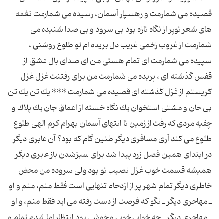
قصیده مى شمارمت و رهسپار آسمان، رسیده مى شمارمت نغمه
هاى شعر توپر از نگاه تازه بود بى سرود و بى صدا شنیده مى
شمارمت از غروب زخمى غریب دل بریده ام تو طلوع روشنى ،
سپیده مى شمارمت اى تمام هستى من اى صداى بال عشق از
قفس گذشته اى ، پریده مى شمارمت من براى رفتنت غزل غزل
گریستم از غزل گذشته اى قصیده مى شمارمت *** یك تن یك تن
بى جان و مشتى استخوان یك نگاه خسته از اعماق جان یك پلاك و
چفیه مردى كه رفت از زمین تا انتهاى آسمان بهرام كرم الهى طلوع
طلوع مى كند آرى مسافرى دیگر طنین گام كه بود؟ آن عابرى دیگر
در ابتداى همین فصل زرد پیدا شد براى سبزشدن باز عابرى دیگر
همیشه قسمت خوب غزل نصیب تو بود ولى سروده من محض
خاطرى دیگر تمام شهر پر از ازدحام تنهایى است فقط منم، منم و او
ـ مهاجرى دیگر ـ نگو كه فرصت از دست رفته مى آید فقط منم، و او
ـ مهاجرى دیگر ـ چه خواب خوب و خوشى بود انتظار اما شدم تمام و