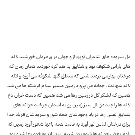
دل سروده هاى شاعران نوپرداز و جوان براى مردان خورشید لاله
هاى بارانى شكوفه بود و شقایق به هم گره خوردند همان زمان كه
درختان بهار مى بردند شبى كه منطق گلها شكوفه مى آورد و لاله
لاله شهادت ، جوانه مى پرورد زمین مسیر سلام فرشته ها مى شد
همین كه لشكر گل در زمین رها مى شد همین كه دست خزان باغ
لاله ها را چید دو بال سبز زمین رو به آسمان چرخید جوانه هاى
شقایق نفس رها در باد وجودشان همه شور و سرودشان فریاد خدا
براى درختان لباس نور آورد به قامت همه باغها شعور آورد زمین كه
راوى بغض جوانه ها شده بود شبیه ابر در اندوه خود رها شده بود