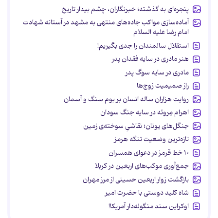
پنجره‌ای به گذشته؛ خبرنگاران، چشم بیدار تاریخ
آماده‌سازی مواکب جاده‌های منتهی به مشهد در آستانه شهادت
امام رضا علیه السلام
استقلال سالمندان را جدی بگیریم!
هنر مادری در سایه‌ فقدان پدر
مادری در سایه سوگ پدر
راز صمیمیت زوج‌ها
روایت هزاران ساله انسان بر بوم سنگ و آسمان
اهرام مِروئه در سایه جنگ سودان
جنگل‌های یونان؛ نقاشیِ سوخته‌ی زمین
تازه‌ترین وضعیت تنگه هرمز
۱۰ خط قرمز در دعوای همسران
جمع‌آوری موکب‌های اربعین در کربلا
بازگشت زوار اربعین حسینی از مرز مهران
شاه کلید دوستی با حضرت امیر
اوکراین سند منگوله‌دار آمریکا!