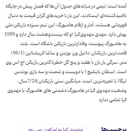
آمده است: تیمی در میانه‌های جدول! آن‌ها كه فصل پیش در جایگاه
ناامیدكننده‌ای ایستادند، این بار با خریدهای گران قیمت به دنبال
قهرمانی هستند. آمار و ارقام هامبورگ: این تیم سیزده بازیكن ملی
پوش دارد. مهدی مهدوی‌كیا: او كه بیست‌وهشت سال دارد و ‌1999
به هامبورگ پیوست، وفادارترین بازیكن باشگاه است. بلند
قامت‌ترین بازیكنان: دانیل ون بویتن و ساشا كریشتاین (96/1)
متر. سرگی بار بازر با هفت و پنج گل خطرناكترین بازیكن اچ اس وی
است. استفان باینلیچ ( با دویست و شصت و سه بازی بوندس
لیگا) با تجربه‌ترین است. میانگین سنی بازیكنان:7/24سال.
وضعیت مهدوی کیا در هامبورگ دشمنی های هامبورگ با مهدوی
کیا تمامی ندارد
برچسب‌ها
مهدوى كیا به لوركوزن مى رود