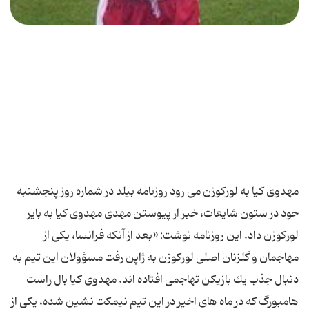
مهدوى كیا به لوركوزن مى رود روزنامه بیلد در شماره روز پنجشنبه
خود در ستون شایعات، خبر از پیوستن مهدى مهدوى كیا به بایر
لوركوزن داد. این روزنامه نوشت: «بعد از آنكه فرانسا، یكى از
مهاجمان و گلزنان اصلى لوركوزن به ژاپن رفت مسؤولان این تیم به
دنبال جذب یك بازیكن تهاجمى افتاده اند. مهدوى كیا بال راست
هامبورگ كه در ماه هاى اخیر در این تیم نیمكت نشین شده، یكى از