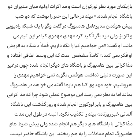
بازیكنان مورد نظر لوركوزن است و مذاكرات اولیه میان مدیران دو
باشگاه انجام شده.» بیلد در حالى این خبر را نوشت كه دو شب
پیش هوفمن مدیرعامل هامبورگ در گفت وگو با یك شبكه رادیویى
و تلویزیونى بار دیگر تأكید كرد مهدى مهدوى كیا در این تیم مى
ماند. او گفت: «مى خواهیم كیا را نگه داریم. فعلاً باشگاه به فروش
او فكر نمى كند.» كاملاً مشخص است كه این وسط اتفاقى افتاده و
مذاكراتى بین هامبورگ و باشگاه هاى دیگر انجام شده چون درغیر
این صورت دلیلى نداشت هوفمن بگوید نمى خواهیم مهدى را
بفروشیم. خود مهدوى كیا هم بارها گفته مى خواهد در هامبورگ
بماند اما به نظر نمى رسد این موضوع عملى شود چرا كه مذاكراتى
بین هامبورگ و بایر لوركوزن انجام شده و روز گذشته این باشگاه
آلمانى خبر روزنامه بیلد را تكذیب نكرد. البته در طول این مدت
مذاكراتى با باشگاه هاى دیگر هم انجام شده ولى پیش شرط هاى
هامبورگ تمام معادلات را به هم ریخته. این باشگاه حاضر نیست