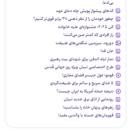
بی‌ادعا.
کدهای پیشواز پویش چله دعای عهد
چطور خودمان را از نظر ذهنی ۳۸ برابر قوی‌تر کنیم؟
کن ۲۰۲۵؛ جشنواره‌ای علیه خانواده
راز افرادی که کمتر ضرر می‌کنند!
دورود، سرزمین شگفتی‌های طبیعت
جان فدا
نماز لیله الدفن برای شهدای بیت رهبری
طرح اختصاصی تبیان ویژه روز جهانی قدس
فومو؛ غول جیب‌بر فضای مجازی!
۵ غذای سریع و سالم برای طبیعت‌گردی
نتیجه حمله آمریکا به ایران چیست؟
رونمایی از اتاق برق جدید تبیان
زهرهای پنهان خانه را بشناسید!
قهرمان‌های خسته یا والدین مفید!