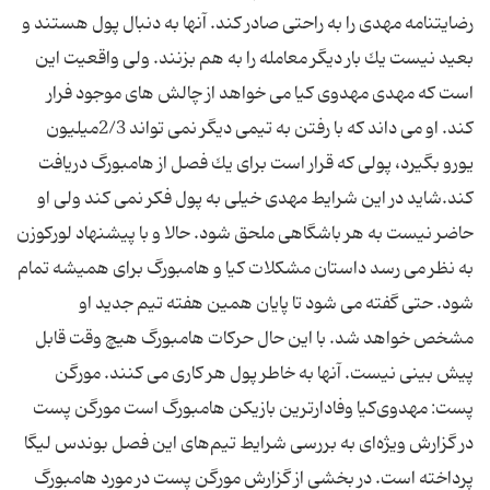
رضایتنامه مهدى را به راحتى صادر كند. آنها به دنبال پول هستند و
بعید نیست یك بار دیگر معامله را به هم بزنند. ولى واقعیت این
است كه مهدى مهدوى كیا مى خواهد از چالش هاى موجود فرار
كند. او مى داند كه با رفتن به تیمى دیگر نمى تواند 2/3میلیون
یورو بگیرد، پولى كه قرار است براى یك فصل از هامبورگ دریافت
كند.شاید در این شرایط مهدى خیلى به پول فكر نمى كند ولى او
حاضر نیست به هر باشگاهى ملحق شود. حالا و با پیشنهاد لوركوزن
به نظر مى رسد داستان مشكلات كیا و هامبورگ براى همیشه تمام
شود. حتى گفته مى شود تا پایان همین هفته تیم جدید او
مشخص خواهد شد. با این حال حركات هامبورگ هیچ وقت قابل
پیش بینى نیست. آنها به خاطر پول هر كارى مى كنند. مورگن
پست: مهدوی‌كیا وفادارترین بازیكن هامبورگ است مورگن پست
در گزارش ویژه‌ای به بررسی شرایط تیم‌های این فصل بوندس لیگا
پرداخته است. در بخشی از گزارش مورگن پست در مورد هامبورگ