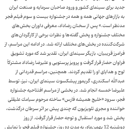
جدید برای سینمای كشور و ورود صاحبان سرمایه و صنعت ایران
به بازارهای جهانی همه و همه در جشنواره بیست و سوم فیلم فجر
مدنظر است.» پس از سخنان رضاداد، معرفی داوران بخش‌های
مختلف جشنواره و پخش گفته‌ها و نظرات برخی از كارگردان‌های
شركت‌كننده در بخش‌های مختلف ارائه شد. در ادامه این مراسم، از
فرامرز قریبیان، بازیگر سینمای ایران، تقدیر شد كه مورد تشویق
فراوان حضار قرار گرفت و پرویز پرستویی و علیرضا رضاداد مشتركاً
لوح و هدایای او را تقدیم كردند. همچنین، مراسم قدردانی از
عبدالله اسكندری، گریمور پیشكسوت سینمای ایران، نیز، توسط
علیرضا خمسه انجام شد. در بخشی از مراسم افتتاحیه جشنواره
فجر، سرود «خلیج همیشه فارس» ساخته مرحوم سیامك علیقلی
خواننده و مجری تلویزیون كه چندی پیش بر اثر سرطان درگذشت،
پخش شد و مورد استقبال و توجه حضار قرار گرفت. از روز
دوشنبه 12 بهمن‌ماه، به مدت ده روز، جشنواره فیلم فجر با نمایش