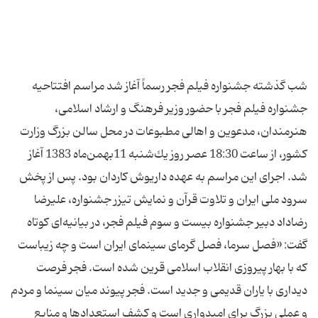
شب گذشته جشنواره فیلم فجر رسماً آغاز شد مراسم افتتاحیه
جشنواره فیلم فجر با حضور وزیر فرهنگ و ارشاد اسلامی،
هنرمندان، مدعوین و اهالی مطبوعات در محل سالن بزرگ وزارت
كشور، از ساعت 18:30 عصر روز یك‌شنبه 11بهمن‌ماه 1383 آغاز
شد. اجرای این مراسم به عهده داریوش كاردان بود. پس از پخش
سرود ملی ایران و تلاوت قرآن و نمایش تیزر جشنواره، علیرضا
رضاداد دبیر جشنواره بیست و سوم فیلم فجر، در بیانیه‌ای كوتاه
گفت: «فصل سرما، فصل گرمای سینمای ایران است و چه زیباست
كه با بهار پیروزی انقلاب اسلامی قرین شده است. فجر فرصت
دیداری با یاران قدیمی و جدید است. فجر پیوند میان سینما و مردم
و عملی بزرگ برای امیدواری است و كشف استعدادها و منابع