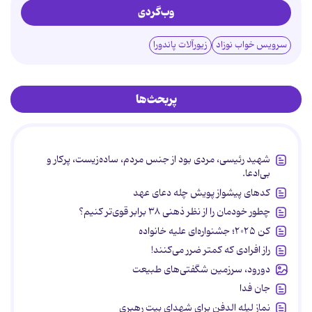
وب‌گردی
سرویس خواب نوزاد
زیورآلات پاندورا
پربحث‌ها
شهید رئیسی، مردی بود از جنس مردم، ساده‌زیست، پرکار و
بی‌ادعا.
کدهای پیشواز پویش چله دعای عهد
چطور خودمان را از نظر ذهنی ۳۸ برابر قوی‌تر کنیم؟
کن ۲۰۲۵؛ جشنواره‌ای علیه خانواده
راز افرادی که کمتر ضرر می‌کنند!
دورود، سرزمین شگفتی‌های طبیعت
جان فدا
نماز لیله الدفن برای شهدای بیت رهبری