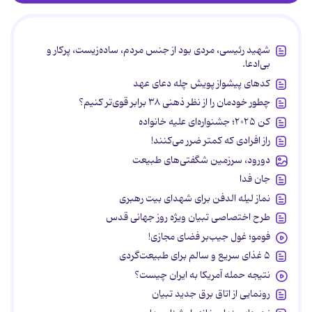
شهید رئیسی، مردی بود از جنس مردم، ساده‌زیست، پرکار و
بی‌ادعا.
کدهای پیشواز پویش چله دعای عهد
چطور خودمان را از نظر ذهنی ۳۸ برابر قوی‌تر کنیم؟
کن ۲۰۲۵؛ جشنواره‌ای علیه خانواده
راز افرادی که کمتر ضرر می‌کنند!
دورود، سرزمین شگفتی‌های طبیعت
جان فدا
نماز لیله الدفن برای شهدای بیت رهبری
طرح اختصاصی تبیان ویژه روز جهانی قدس
فومو؛ غول جیب‌بر فضای مجازی!
۵ غذای سریع و سالم برای طبیعت‌گردی
نتیجه حمله آمریکا به ایران چیست؟
رونمایی از اتاق برق جدید تبیان