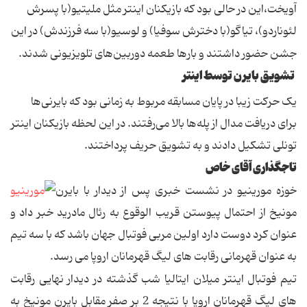
آویخت،‌این در حالی بود که بازیکنان اینتر مثل ملیتیو(با پسرش
لئوناردو)، تیاگو(با دخترش سوفیا) و لوسیو(با سه فرزندش) در این
جشن حضور داشتند و بارها طعمه دوربین‌های تلویزیونی شدند.
تشویق بایرن توسط اینتر
یک حرکت زیبا در پایان مسابقه مربوط به زمانی بود که بایرنی‌ها
برای دریافت مدال از پله‌ها بالا می‌رفتند. در این لحظه بازیکنان اینتر
تونلی تشکیل دادند و به تشویق حریف پرداختند.
تاجگذاری آقای خاص
خوزه مورینیو در نشست خبری پس از دیدار با بایرن
مونیخ از احتمال پیوستن قریب الوقوع به رئال مادرید خبر داد و
عنوان کرد دوست دارد اولین مربی فوتبال جهان باشد که با سه تیم
به عنوان قهرمانی رقابت های لیگ قهرمانان اروپا می رسد.
تیم فوتبال اینتر میلان ایتالیا شب گذشته در دیدار نهایی رقابت
های لیگ قهرمانان اروپا با نتیجه 2 بر صفر مقابل بایرن مونیخ به