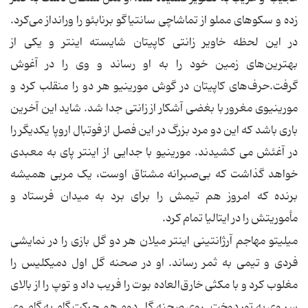
زده و سکوهای مملو از تماشاچی سانتیاگو برنابئو را ورانداز می‌کرد.
در این لحظه خاویر زانتی کاپیتان شایسته اینتر و یکی از
بهترین‌های زمین خود را به او رساند و وی را در آغوش
گرفت.حرف‌های کاپیتان در گوش مورینیو هر دو را منقلب کرد و
مورینیوی مغرور با بغضی آشکار از زانتی جدا شد. شاید این آخرین
باری باشد که این دو مرد بزرگ در این فصل از فوتبال اروپا یکدیگر را
در آغئش می کشیدند. مورینیو با جدایی از اینتر پای به معبدی
خواهد گذاشت که بی‌صبرانه مشتاق اوست، یک مربی همیشه
برنده که امروز هم تیمش را برای برد به میدان فرستاد و
مأموریتش را در ایتالیا تمام کرد.
میلیتو مهاجم آرژانتینی اینتر میلان هر دو گل بازی را در نمایشی
فردی و تیمی به ثمر رساند. او در صحنه گل اول دمیکلیس را
مغلوب کرد و با مکثی خارق‌العاده بوت را فریب داد و توپ را از بالای
سر وی به تور دوخت. روی صحنه گل دوم هم حرکت گام به گام وی