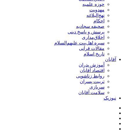
حوزه علمیه
مهدویت
نهج‌البلاغه
احکام
صحیفه سجادیه
پرسش و پاسخ دینی
اخلاق‌مداری
سیره اهل‌بیت علیهم‌السلام
مقالات قرآنی
تاریخ اسلام
آقایان
آموزش پدران
اقتصاد آقایان
روابط زناشویی
تربیت پسران
سربازی
سلامت آقایان
نیوزیک