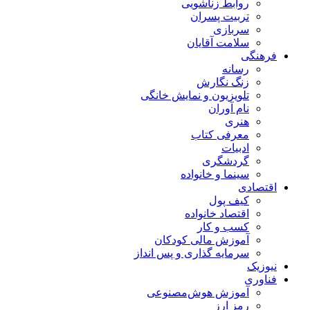
روابط زناشویی
تربیت پسران
سربازی
سلامت آقایان
فرهنگی
رسانه
زنگ نگارش
تلویزیون و نمایش خانگی
نام آوران
هنری
معرفی کتاب
ادبیات
گردشگری
سینما و خانواده
اقتصادی
کیف پول
اقتصاد خانواده
کسب و کار
آموزش مالی کودکان
سرمایه گذاری و پس انداز
نیوزیک
فناوری
آموزش هوش‌مصنوعی
رمز ارز