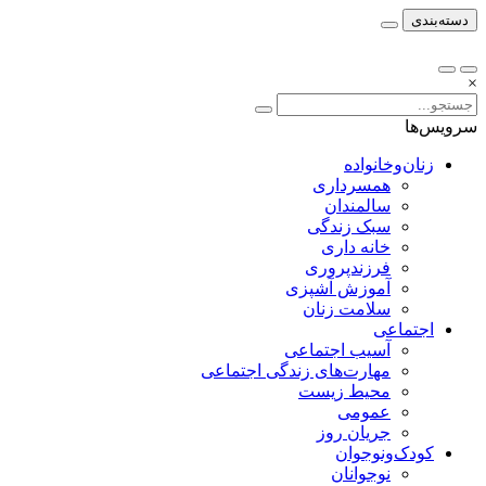
دسته‌بندی
×
سرویس‌ها
زنان‌وخانواده
همسرداری
سالمندان
سبک زندگی
خانه داری
فرزندپروری
آموزش آشپزی
سلامت زنان
اجتماعی
آسیب اجتماعی
مهارت‌های زندگی اجتماعی
محیط زیست
عمومی
جریان روز
کودک‌ونوجوان
نوجوانان