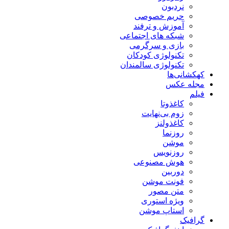
نردبون
حریم خصوصی
آموزش و ترفند
شبکه های اجتماعی
بازی و سرگرمی
تکنولوژی کودکان
تکنولوژی سالمندان
کهکشانی‌ها
مجله عکس
فیلم
کاغذوتا
زوم بی‌نهایت
کاغذولنز
روزنما
موشن
روزنویس
هوش مصنوعی
دوربین
فونت موشن
متن مصور
ویژه استوری
استاپ موشن
گرافیک