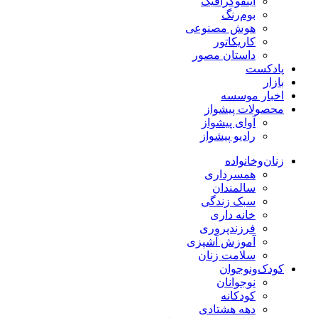
اینفوگرافیک
بوم‌رنگ
هوش مصنوعی
کاریکاتور
داستان مصور
پادکست
بازار
اخبار موسسه
محصولات پیشواز
آوای پیشواز
رادیو پیشواز
زنان‌وخانواده
همسرداری
سالمندان
سبک زندگی
خانه داری
فرزندپروری
آموزش آشپزی
سلامت زنان
کودک‌ونوجوان
نوجوانان
کودکانه
دهه هشتادی