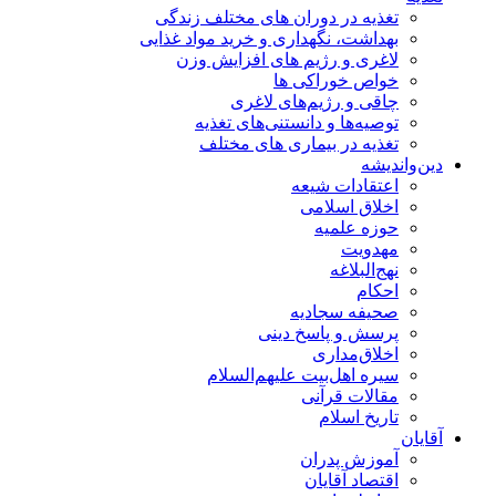
تغذیه در دوران های مختلف زندگی
بهداشت، نگهداری و خرید مواد غذایی
لاغری و رژیم های افزایش وزن
خواص خوراكی ها
چاقی و رژیم‌های لاغری
توصیه‌ها و دانستنی‌های تغذیه
تغذیه در بیماری های مختلف
دین‌واندیشه
اعتقادات شیعه
اخلاق اسلامی
حوزه علمیه
مهدویت
نهج‌البلاغه
احکام
صحیفه سجادیه
پرسش و پاسخ دینی
اخلاق‌مداری
سیره اهل‌بیت علیهم‌السلام
مقالات قرآنی
تاریخ اسلام
آقایان
آموزش پدران
اقتصاد آقایان