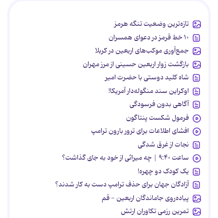
تازه‌ترین وضعیت تنگه هرمز
۱۰ خط قرمز در دعوای همسران
جمع‌آوری موکب‌های اربعین در کربلا
بازگشت زوار اربعین حسینی از مرز مهران
شاه کلید دوستی با حضرت امیر
اوکراین سند منگوله‌دار آمریکا!
آگاهی بدون فرسودگی
فرمول شکست پنتاگون
افشای اطلاعات برای ترور بارون ترامپ
نجات از غرق شدگی
ساعت ۹:۴۰ | چه میراثی از خود به جای گذاشت؟
یک کودک دو چهره!
آزادگان جهان برای حذف ترامپ دست به کار شدند؟
پیاده‌روی جاماندگان اربعین - قم
تمرین رزمی تکاوران ارتش