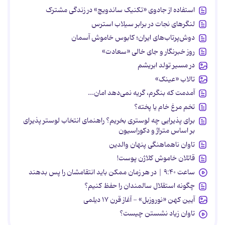
استفاده از جادوی «تکنیک ساندویچ» در زندگی مشترک
لنگرهای نجات در برابر سیلاب استرس
دوش‌پرتاب‌های ایران؛ کابوس خاموش آسمان
روز خبرنگار و جای خالی «سعادت»
در مسیر تولد ابریشم
تالاب «عینک»
آمدمت که بنگرم، گریه نمی‌دهد امان...
تخم مرغ خام یا پخته؟
برای پذیرایی چه لوستری بخریم؟ راهنمای انتخاب لوستر پذیرای
بر اساس متراژ و دکوراسیون
تاوان ناهماهنگی پنهان والدین
قاتلان خاموش کلاژن پوست!
ساعت ۹:۴۰ | در هر زمان ممکن باید انتقامشان را پس بدهند
چگونه استقلال سالمندان را حفظ کنیم؟
آیین کهن «نوروزبل» - آغاز قرن ۱۷ دیلمی
تاوان زیاد نشستن چیست؟