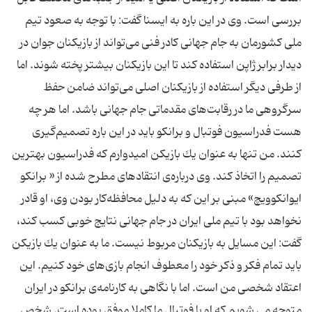
بررسی است. وی در این باره به ایسنا گفت:‌ با توجه به صعود تیم
ملی كشورمان به جام جهانی كادر فنی می‌تواند از بازیكنان جوان در
دیدار برابر ژاپن استفاده كند تا این بازیكنان بیشتر پخته شوند. اما
از طرفی دیگر استفاده از بازیكنان اصلی می‌تواند ضامن حفظ
سرگروهی ما در رقابت‌های مقدماتی جام جهانی باشد. اما هر چه
هست فدراسیون فوتبال و برانكو باید در این باره تصمیم‌گیری
كنند. من تنها به عنوان یك بازیكن امیدوارم كه فدراسیون بهترین
تصمیم را اتخاذ كند. وی درباره‌ی انتقادهای مطرح شده از « برانكو
ایوانكوویچ» مبنی بر این كه به دلیل محافظه‌كار بودن وی، او قادر
نخواهد بود با تیم ملی ایران در جام جهانی نتایج خوبی كسب كند،
گفت: این مسایل به بازیكنان مربوط نیست. ما به عنوان یك بازیكن
باید تمام فكر و ذكر خود را معطوف انجام بازی‌های خود كنیم. این
اعتقاد شخصی من است. اما با نگاهی به كارنامه‌ی برانكو در ایران
متوجه می شویم كه او با فوتبال ما كاملا موفق بوده است. شخص