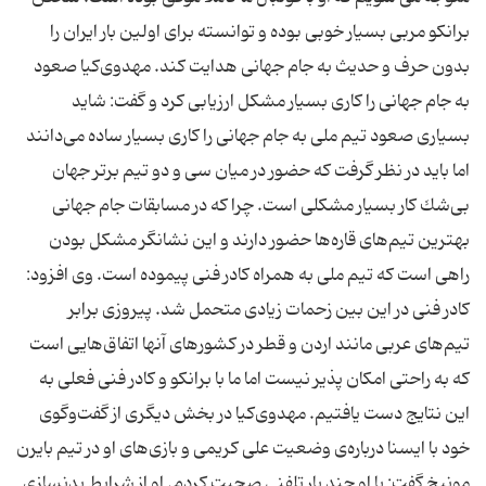
برانكو مربی بسیار خوبی بوده و توانسته برای اولین بار ایران را
بدون حرف و حدیث به جام جهانی هدایت كند. مهدوی‌كیا صعود
به جام جهانی را كاری بسیار مشكل ارزیابی كرد و گفت: شاید
بسیاری صعود تیم ملی به جام جهانی را كاری بسیار ساده می‌دانند
اما باید در نظر گرفت كه حضور در میان سی و دو تیم برتر جهان
بی‌شك كار بسیار مشكلی است. چرا كه در مسابقات جام جهانی
بهترین تیم‌های قاره‌ها حضور دارند و این نشانگر مشكل بودن
راهی است كه تیم ملی به همراه كادر فنی پیموده است. وی افزود:
كادر فنی در این بین زحمات زیادی متحمل شد. پیروزی برابر
تیم‌های عربی مانند اردن و قطر در كشورهای آنها اتفاق‌هایی است
كه به راحتی امكان پذیر نیست اما ما با برانكو و كادر فنی فعلی به
این نتایج دست یافتیم. مهدوی‌كیا در بخش دیگری از گفت‌وگوی
خود با ایسنا درباره‌ی وضعیت علی كریمی و بازی‌های او در تیم بایرن
مونیخ گفت: با او چند بار تلفنی صحبت كردم. او از شرایط بدنسازی