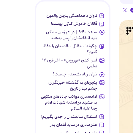
تاوان ناهماهنگی پنهان والدین
قاتلان خاموش کلاژن پوست!
ساعت ۹:۴۰ | در هر زمان ممکن
باید انتقامشان را پس بدهند
چگونه استقلال سالمندان را حفظ
کنیم؟
آیین کهن «نوروزبل» - آغاز قرن ۱۷
دیلمی
تاوان زیاد نشستن چیست؟
پنجره‌ای به گذشته؛ خبرنگاران،
چشم بیدار تاریخ
آماده‌سازی مواکب جاده‌های منتهی
به مشهد در آستانه شهادت امام
رضا علیه السلام
استقلال سالمندان را جدی بگیریم!
هنر مادری در سایه‌ فقدان پدر
مادری در سایه سوگ پدر