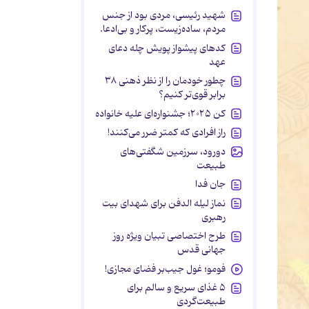
شهید رئیسی، مردی بود از جنس
مردم، ساده‌زیست، پرکار و بی‌ادعا.
کدهای پیشواز پویش چله دعای
عهد
چطور خودمان را از نظر ذهنی ۳۸
برابر قوی‌تر کنیم؟
کن ۲۰۲۵؛ جشنواره‌ای علیه خانواده
راز افرادی که کمتر ضرر می‌کنند!
دورود، سرزمین شگفتی‌های
طبیعت
جان فدا
نماز لیله الدفن برای شهدای بیت
رهبری
طرح اختصاصی تبیان ویژه روز
جهانی قدس
فومو؛ غول جیب‌بر فضای مجازی!
۵ غذای سریع و سالم برای
طبیعت‌گردی