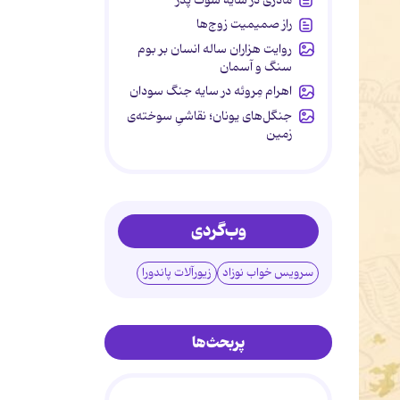
راز صمیمیت زوج‌ها
روایت هزاران ساله انسان بر بوم
سنگ و آسمان
اهرام مِروئه در سایه جنگ سودان
جنگل‌های یونان؛ نقاشیِ سوخته‌ی
زمین
وب‌گردی
سرویس خواب نوزاد
زیورآلات پاندورا
پربحث‌ها